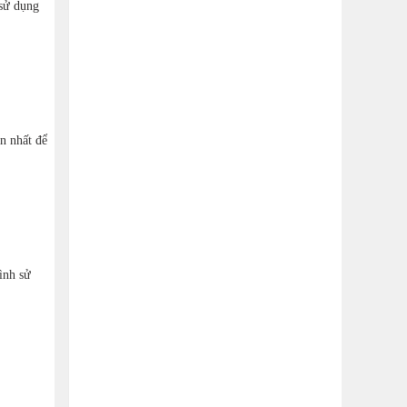
 sử dụng
n nhất để
ình sử