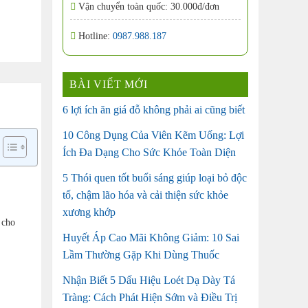
Vận chuyển toàn quốc: 30.000đ/đơn
Hotline:
0987.988.187
BÀI VIẾT MỚI
6 lợi ích ăn giá đỗ không phải ai cũng biết
10 Công Dụng Của Viên Kẽm Uống: Lợi
Ích Đa Dạng Cho Sức Khỏe Toàn Diện
5 Thói quen tốt buổi sáng giúp loại bỏ độc
tố, chậm lão hóa và cải thiện sức khỏe
xương khớp
 cho
Huyết Áp Cao Mãi Không Giảm: 10 Sai
Lầm Thường Gặp Khi Dùng Thuốc
Nhận Biết 5 Dấu Hiệu Loét Dạ Dày Tá
Tràng: Cách Phát Hiện Sớm và Điều Trị