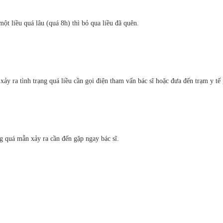
ột liều quá lâu (quá 8h) thì bỏ qua liều đã quên.
y ra tình trạng quá liều cần gọi điện tham vấn bác sĩ hoặc đưa đến trạm y tế
g quá mẫn xảy ra cần đến gặp ngay bác sĩ.