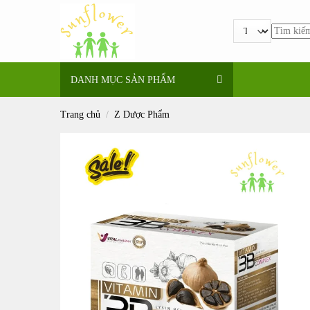
Bỏ
qua
Tìm
nội
kiếm:
dung
DANH MỤC SẢN PHẨM
Trang chủ
/
Z Dược Phẩm