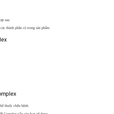
ợp sau:
các thành phần có trong sản phẩm.
lex
Complex
thế thuốc chữa bệnh.
3B Complex vẫn còn hạn sử dụng.