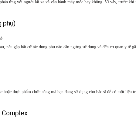
phản ứng với người lái xe và vận hành máy móc hay không. Vì vậy, trước khi
 phụ)
g.
au, nếu gặp bất cứ tác dụng phụ nào cần ngưng sử dụng và đến cơ quan y tế gầ
ốc hoặc thực phẩm chức năng mà bạn đang sử dụng cho bác sĩ để có một liệu tr
3B Complex