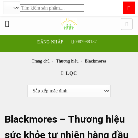
Tìm
kiếm:
Bỏ
qua
nội
dung
0987988187
ĐĂNG NHẬP
Trang chủ
/
Thương hiệu
/
Blackmores
LỌC
Blackmores – Thương hiệu
sức khỏe tự nhiên hàng đầu