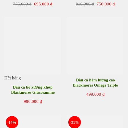
viên của Úc
Giá
Giá
Giá
Giá
775.000
₫
695.000
₫
810.000
₫
750.000
₫
gốc
hiện
gốc
hiện
là:
tại
là:
tại
775.000 ₫.
là:
810.000 ₫.
là:
695.000 ₫.
750.00
Hết hàng
Dầu cá hàm lượng cao
Blackmores Omega Triple
Dầu cá bổ xương khớp
Fish Oil 60 viên của Úc
Blackmores Glucosamine
499.000
₫
Fish Oil 90 viên của Úc
990.000
₫
-14%
-31%