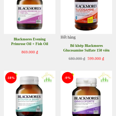
Hết hàng
Blackmores Evening
Primrose Oil + Fish Oil
Bổ khớp Blackmores
1000mg 100 viên của Úc
Glucosamine Sulfate 150 viên
869.000
₫
của Úc
Giá
Giá
680.000
₫
599.000
₫
gốc
hiện
là:
tại
680.000 ₫.
là:
599.00
-18%
-9%