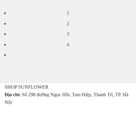
là:
tại
là:
tại
450.000 ₫.
là:
330.000 ₫.
là:
1
359.000 ₫.
310.00
2
3
4
SHOP SUNFLOWER
Địa chỉ:
Số 298 đường Ngọc Hồi, Tam Hiệp, Thanh Trì, TP. Hà
Nội