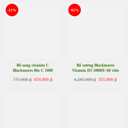
680.000 ₫.
là:
499.000 ₫.
-15%
-92%
Bổ sung vitamin C
Bổ xương Blackmores
Blackmores Bio C 1000
Vitamin D3 1000IU 60 viên
Bonus Pack 180 viên của Úc
Giá
Giá
Giá
Giá
775.000
₫
659.000
₫
4.285.000
₫
355.000
₫
gốc
hiện
gốc
hiện
là:
tại
là:
tại
775.000 ₫.
là:
4.285.000 ₫.
là:
659.000 ₫.
355.00