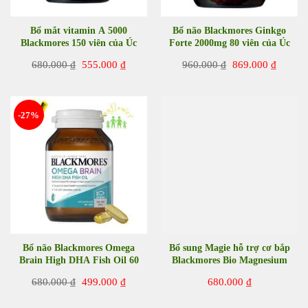
Bổ mắt vitamin A 5000
Bổ não Blackmores Ginkgo
Blackmores 150 viên của Úc
Forte 2000mg 80 viên của Úc
tăng cường thị lực
Giá
Giá
Giá
Giá
680.000
₫
555.000
₫
960.000
₫
869.000
₫
gốc
hiện
gốc
hiện
là:
tại
là:
tại
680.000 ₫.
là:
960.000 ₫.
là:
555.000 ₫.
869.00
-27%
Bổ não Blackmores Omega
Bổ sung Magie hỗ trợ cơ bắp
Brain High DHA Fish Oil 60
Blackmores Bio Magnesium
viên của Úc
150 viên của Úc ngăn ngừa
Giá
Giá
680.000
₫
499.000
₫
680.000
₫
chuột rút
gốc
hiện
là:
tại