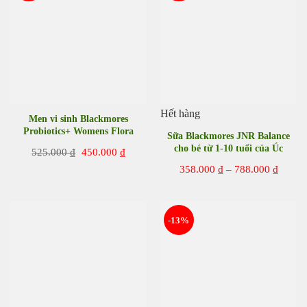
Hết hàng
Men vi sinh Blackmores
Probiotics+ Womens Flora
Sữa Blackmores JNR Balance
Balance 30 viên của Úc
cho bé từ 1-10 tuổi của Úc
Giá
Giá
525.000
₫
450.000
₫
gốc
hiện
Khoản
358.000
₫
–
788.000
₫
là:
tại
giá:
525.000 ₫.
là:
từ
450.000 ₫.
358.00
đến
788.00
-13%