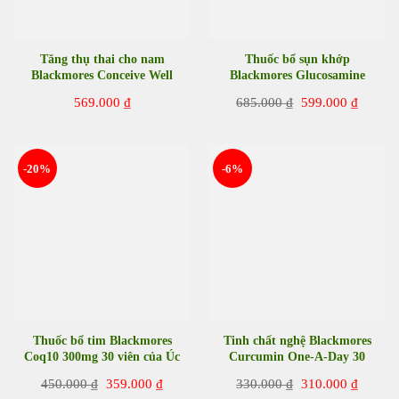
Tăng thụ thai cho nam
Thuốc bổ sụn khớp
Blackmores Conceive Well
Blackmores Glucosamine
Men 28 viên của Úc
1500 One-A-Day 180 viên
Giá
Giá
569.000
₫
685.000
₫
599.000
₫
của Úc
gốc
hiện
là:
tại
685.000 ₫.
là:
599.00
-20%
-6%
Thuốc bổ tim Blackmores
Tinh chất nghệ Blackmores
Coq10 300mg 30 viên của Úc
Curcumin One-A-Day 30
viên của Úc
Giá
Giá
Giá
Giá
450.000
₫
359.000
₫
330.000
₫
310.000
₫
gốc
hiện
gốc
hiện