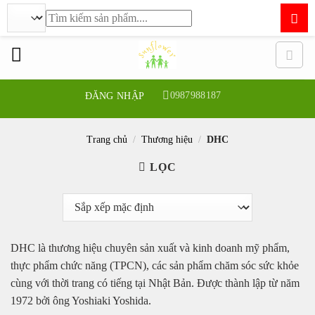
Tìm
kiếm:
Bỏ
qua
nội
dung
0987988187
ĐĂNG NHẬP
Trang chủ
/
Thương hiệu
/
DHC
LỌC
DHC là thương hiệu chuyên sản xuất và kinh doanh mỹ phẩm,
thực phẩm chức năng (TPCN), các sản phẩm chăm sóc sức khỏe
cùng với thời trang có tiếng tại Nhật Bản. Được thành lập từ năm
1972 bởi ông Yoshiaki Yoshida.