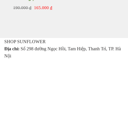
Nhật Bản
Giá
Giá
190.000
₫
165.000
₫
gốc
hiện
là:
tại
190.000 ₫.
là:
165.000 ₫.
SHOP SUNFLOWER
Địa chỉ:
Số 298 đường Ngọc Hồi, Tam Hiệp, Thanh Trì, TP. Hà
Nội