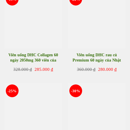
Viên uống DHC Collagen 60
Viên uống DHC rau củ
ngày 2050mg 360 viên của
Premium 60 ngày của Nhật
Nhật Bản
Bản
Giá
Giá
Giá
Giá
328.000
₫
285.000
₫
360.000
₫
280.000
₫
gốc
hiện
gốc
hiện
là:
tại
là:
tại
328.000 ₫.
là:
360.000 ₫.
là:
285.000 ₫.
280.00
-25%
-30%