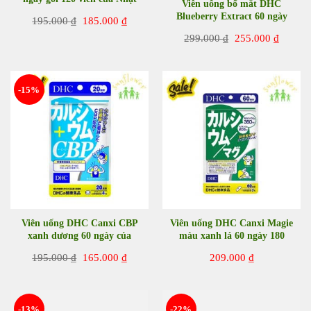
Viên uống bổ mắt DHC
Bản
Blueberry Extract 60 ngày
Giá
Giá
195.000
₫
185.000
₫
120 viên của Nhật Bản
gốc
hiện
Giá
Giá
299.000
₫
255.000
₫
là:
tại
gốc
hiện
195.000 ₫.
là:
là:
tại
185.000 ₫.
299.000 ₫.
là:
255.00
-15%
Viên uống DHC Canxi CBP
Viên uống DHC Canxi Magie
xanh dương 60 ngày của
màu xanh lá 60 ngày 180
Nhật Bản
viên Nhật Bản
Giá
Giá
195.000
₫
165.000
₫
209.000
₫
gốc
hiện
là:
tại
195.000 ₫.
là:
165.000 ₫.
-13%
-22%