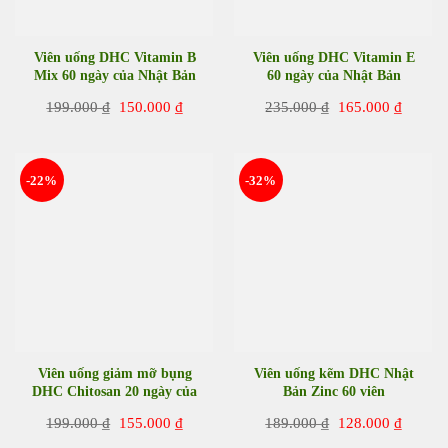
Viên uống DHC Vitamin B
Viên uống DHC Vitamin E
Mix 60 ngày của Nhật Bản
60 ngày của Nhật Bản
Giá
Giá
Giá
Giá
199.000
₫
150.000
₫
235.000
₫
165.000
₫
gốc
hiện
gốc
hiện
là:
tại
là:
tại
199.000 ₫.
là:
235.000 ₫.
là:
150.000 ₫.
165.00
-22%
-32%
Viên uống giảm mỡ bụng
Viên uống kẽm DHC Nhật
DHC Chitosan 20 ngày của
Bản Zinc 60 viên
Nhật Bản
Giá
Giá
Giá
Giá
199.000
₫
155.000
₫
189.000
₫
128.000
₫
gốc
hiện
gốc
hiện