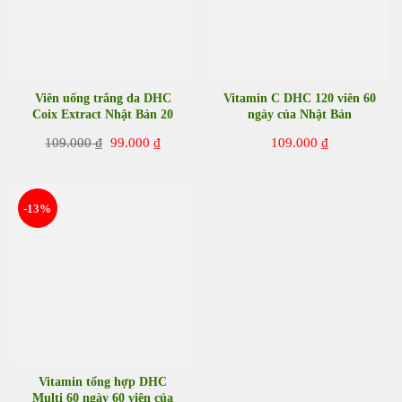
Viên uống trắng da DHC
Vitamin C DHC 120 viên 60
Coix Extract Nhật Bản 20
ngày của Nhật Bản
viên
Giá
Giá
109.000
₫
99.000
₫
109.000
₫
gốc
hiện
là:
tại
109.000 ₫.
là:
99.000 ₫.
-13%
Vitamin tổng hợp DHC
Multi 60 ngày 60 viên của