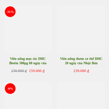
là:
tại
là:
tại
199.000 ₫.
là:
189.000 ₫.
là:
155.000 ₫.
128.00
-31%
Viên uống mọc tóc DHC
Viên uống thơm cơ thể DHC
Biotin 500µg 60 ngày của
20 ngày của Nhật Bản
Nhật Bản
Giá
Giá
230.000
₫
159.000
₫
239.000
₫
gốc
hiện
là:
tại
230.000 ₫.
là:
159.000 ₫.
-9%