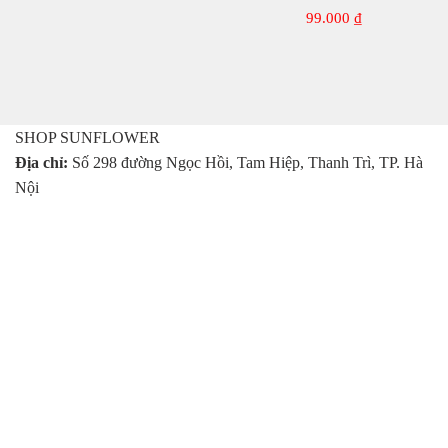
30ml của Úc
gốc
hiện
99.000
₫
là:
tại
165.000 ₫.
là:
140.000 ₫.
SHOP SUNFLOWER
Địa chỉ:
Số 298 đường Ngọc Hồi, Tam Hiệp, Thanh Trì, TP. Hà
Nội