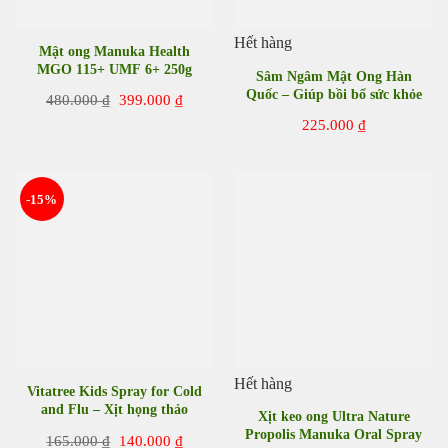
Hết hàng
Mật ong Manuka Health
MGO 115+ UMF 6+ 250g
Sâm Ngâm Mật Ong Hàn
của New Zealand
Quốc – Giúp bồi bổ sức khỏe
Giá
Giá
480.000
₫
399.000
₫
gốc
hiện
225.000
₫
là:
tại
480.000 ₫.
là:
399.000 ₫.
-15%
Hết hàng
Vitatree Kids Spray for Cold
and Flu – Xịt họng thảo
Xịt keo ong Ultra Nature
dược giảm ho, ngứa họng
Propolis Manuka Oral Spray
Giá
Giá
165.000
₫
140.000
₫