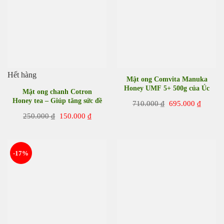
Hết hàng
Mật ong Comvita Manuka
Honey UMF 5+ 500g của Úc
Mật ong chanh Cotron
Honey tea – Giúp tăng sức đề
Giá
Giá
710.000
₫
695.000
₫
kháng
gốc
hiện
Giá
Giá
250.000
₫
150.000
₫
là:
tại
gốc
hiện
710.000 ₫.
là:
là:
tại
695.00
250.000 ₫.
là:
150.000 ₫.
-17%