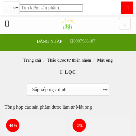
Tìm
kiếm:
Bỏ
qua
nội
dung
0987988187
ĐĂNG NHẬP
Trang chủ
/
Thảo dược từ thiên nhiên
/
Mật ong
LỌC
Tổng hợp các sản phẩm được làm từ Mật ong
-40%
-2%