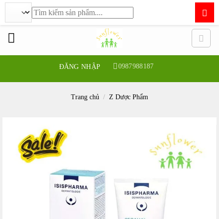
Tìm
kiếm:
Bỏ
qua
nội
dung
0987988187
ĐĂNG NHẬP
Trang chủ
/
Z Dược Phẩm