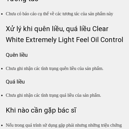
Chưa có báo cáo cụ thể về các tương tác của sản phẩm này
Xử lý khi quên liều, quá liều Clear
White Extremely Light Feel Oil Control
Quên liều
Chưa ghi nhận các tình trạng quên liều của sản phẩm.
Quá liều
Chưa ghi nhận các tình trạng quá liều của sản phẩm.
Khi nào cần gặp bác sĩ
Nếu trong quá trình sử dụng gặp phải nhưng những triệu chứng