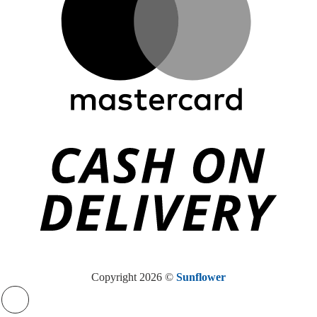
Copyright 2026 ©
Sunflower