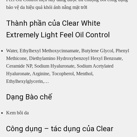
bảo vệ da hiệu quả khỏi ánh nắng mặt trời
Thành phần của Clear White
Extremely Light Feel Oil Control
Water, Ethylhexyl Methoxycinnamate, Butylene Glycol, Phenyl
Methicone, Diethylamino Hydroxybenzoyl Hexyl Benzoate,
Ceramide NP, Sodium Hyaluronate, Sodium Acetylated
Hyaluronate, Arginine, Tocopherol, Menthol,
Ethylhexylglycerin,…
Dạng Bào chế
Kem bôi da
Công dụng – tác dụng của Clear