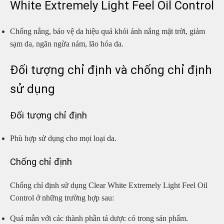
White Extremely Light Feel Oil Control
Chống nắng, bảo vệ da hiệu quả khỏi ánh nắng mặt trời, giảm
sạm da, ngăn ngừa nám, lão hóa da.
Đối tượng chỉ định và chống chỉ định
sử dụng
Đối tượng chỉ định
Phù hợp sử dụng cho mọi loại da.
Chống chỉ định
Chống chỉ định sử dụng Clear White Extremely Light Feel Oil
Control ở những trường hợp sau:
Quá mẫn với các thành phần tá dược có trong sản phẩm.