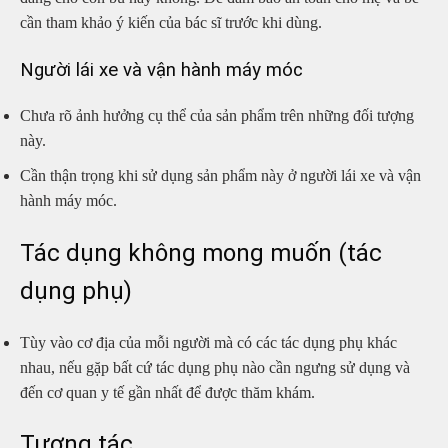
cần tham khảo ý kiến của bác sĩ trước khi dùng.
Người lái xe và vận hành máy móc
Chưa rõ ảnh hưởng cụ thể của sản phẩm trên những đối tượng
này.
Cần thận trọng khi sử dụng sản phẩm này ở người lái xe và vận
hành máy móc.
Tác dụng không mong muốn (tác
dụng phụ)
Tùy vào cơ địa của mỗi người mà có các tác dụng phụ khác
nhau, nếu gặp bất cứ tác dụng phụ nào cần ngưng sử dụng và
đến cơ quan y tế gần nhất để được thăm khám.
Tương tác