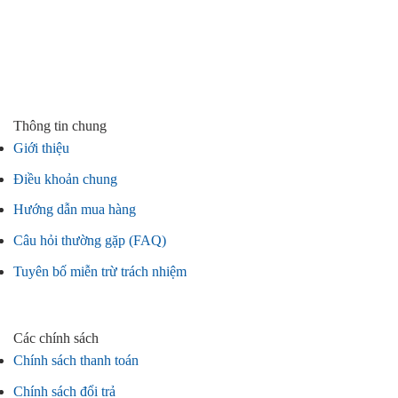
Thông tin chung
Giới thiệu
Điều khoản chung
Hướng dẫn mua hàng
Câu hỏi thường gặp (FAQ)
Tuyên bố miễn trừ trách nhiệm
Các chính sách
Chính sách thanh toán
Chính sách đổi trả