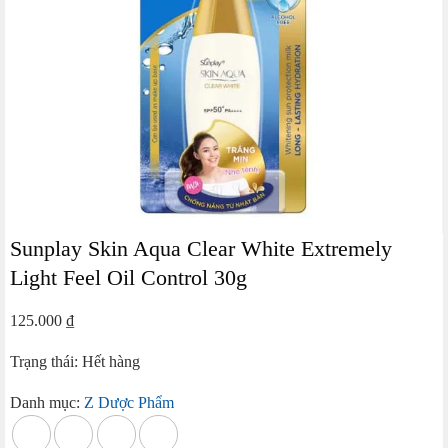
Sunplay Skin Aqua Clear White Extremely
Light Feel Oil Control 30g
125.000
₫
Trạng thái: Hết hàng
Danh mục:
Z Dược Phẩm