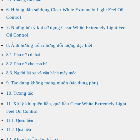
Hướng dẫn sử dụng Clear White Extremely Light Feel Oil
Control
Những lưu ý khi sử dụng Clear White Extremely Light Feel
Oil Control
Ảnh hưởng trên những đối tượng đặc biệt
Phụ nữ có thai
Phụ nữ cho con bú
Người lái xe và vận hành máy móc
Tác dụng không mong muốn (tác dụng phụ)
Tương tác
Xử lý khi quên liều, quá liều Clear White Extremely Light
Feel Oil Control
Quên liều
Quá liều
Khi nào cần gặp bác sĩ