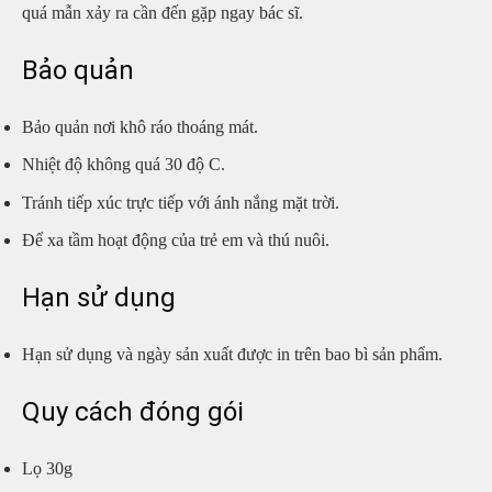
quá mẫn xảy ra cần đến gặp ngay bác sĩ.
Bảo quản
Bảo quản nơi khô ráo thoáng mát.
Nhiệt độ không quá 30 độ C.
Tránh tiếp xúc trực tiếp với ánh nắng mặt trời.
Để xa tầm hoạt động của trẻ em và thú nuôi.
Hạn sử dụng
Hạn sử dụng và ngày sản xuất được in trên bao bì sản phẩm.
Quy cách đóng gói
Lọ 30g