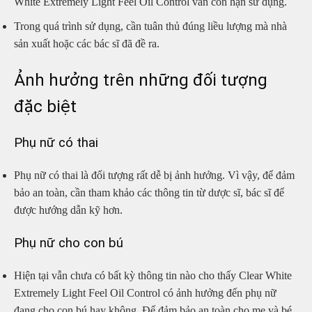
White Extremely Light Feel Oil Control vẫn còn hạn sử dụng.
Trong quá trình sử dụng, cần tuân thủ đúng liều lượng mà nhà
sản xuất hoặc các bác sĩ đã đề ra.
Ảnh hưởng trên những đối tượng
đặc biệt
Phụ nữ có thai
Phụ nữ có thai là đối tượng rất dễ bị ảnh hưởng. Vì vậy, để đảm
bảo an toàn, cần tham khảo các thông tin từ dược sĩ, bác sĩ để
được hướng dẫn kỹ hơn.
Phụ nữ cho con bú
Hiện tại vẫn chưa có bất kỳ thông tin nào cho thấy Clear White
Extremely Light Feel Oil Control có ảnh hưởng đến phụ nữ
đang cho con bú hay không. Để đảm bảo an toàn cho mẹ và bé