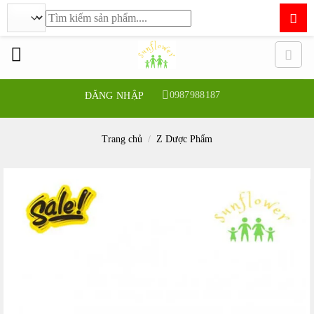
Tìm
kiếm:
Bỏ
qua
nội
dung
0987988187
ĐĂNG NHẬP
Trang chủ
/
Z Dược Phẩm