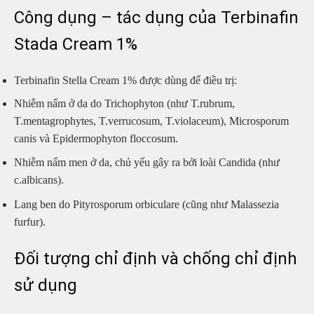
Công dụng – tác dụng của Terbinafin
Stada Cream 1%
Terbinafin Stella Cream 1% được dùng để điều trị:
Nhiễm nấm ở da do Trichophyton (như T.rubrum,
T.mentagrophytes, T.verrucosum, T.violaceum), Microsporum
canis và Epidermophyton floccosum.
Nhiễm nấm men ở da, chủ yếu gây ra bởi loài Candida (như
c.albicans).
Lang ben do Pityrosporum orbiculare (cũng như Malassezia
furfur).
Đối tượng chỉ định và chống chỉ định
sử dụng