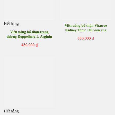
Hết hàng
Viên uống bổ thận Vitatree
Kidney Tonic 100 viên của
Viên uống bổ thận tráng
Úc
dương Doppelherz L-Arginin
850.000
₫
1500 hộp 30 viên của Đức
430.000
₫
Hết hàng