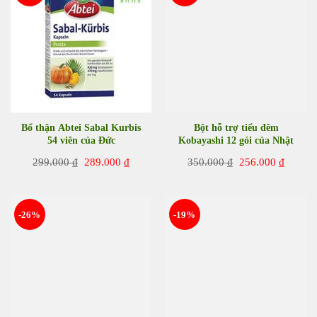
Bổ thận Abtei Sabal Kurbis
Bột hỗ trợ tiểu đêm
54 viên của Đức
Kobayashi 12 gói của Nhật
Bản
Giá
Giá
Giá
Giá
299.000
₫
289.000
₫
350.000
₫
256.000
₫
gốc
hiện
gốc
hiện
là:
tại
là:
tại
299.000 ₫.
là:
350.000 ₫.
là:
289.000 ₫.
256.00
-26%
-19%