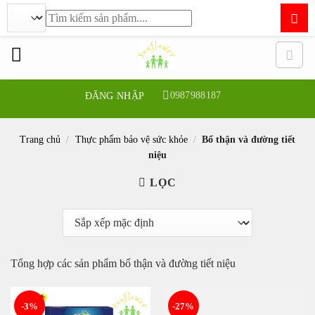
Tìm
kiếm:
Bỏ
qua
nội
dung
0987988187
ĐĂNG NHẬP
Trang chủ
/
Thực phẩm bảo vệ sức khỏe
/
Bổ thận và đường tiết
niệu
LỌC
Tổng hợp các sản phẩm bổ thận và đường tiết niệu
-3%
-27%