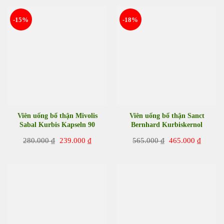
685.000 ₫.
là:
295.000 ₫.
là:
599.000 ₫.
265.00
-15%
-18%
Viên uống bổ thận Mivolis
Viên uống bổ thận Sanct
Sabal Kurbis Kapseln 90
Bernhard Kurbiskernol
viên của Đức
Kapseln 150 viên của Đức
Giá
Giá
Giá
Giá
280.000
₫
239.000
₫
565.000
₫
465.000
₫
gốc
hiện
gốc
hiện
là:
tại
là:
tại
280.000 ₫.
là:
565.000 ₫.
là:
239.000 ₫.
465.00