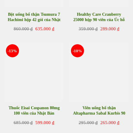
Bột uống bổ thận Tsumura 7
Healthy Care Cranberry
Hachimi hộp 42 gói của Nhật
25000 hộp 90 viên của Úc hỗ
Bản
trợ đường tiết niệu
Giá
Giá
Giá
Giá
860.000
₫
635.000
₫
359.000
₫
289.000
₫
gốc
hiện
gốc
hiện
là:
tại
là:
tại
860.000 ₫.
là:
359.000 ₫.
là:
635.000 ₫.
289.00
-13%
-10%
Thuốc Eisai Cospanon 80mg
Viên uống bổ thận
100 viên của Nhật Bản
Altapharma Sabal Kurbis 90
viên của Đức
Giá
Giá
Giá
Giá
685.000
₫
599.000
₫
295.000
₫
265.000
₫
gốc
hiện
gốc
hiện
là:
tại
là:
tại