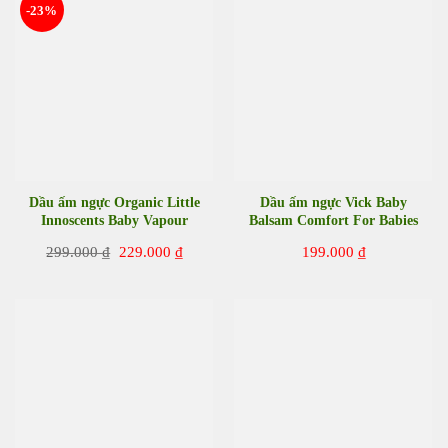
-23%
Dầu ấm ngực Organic Little
Dầu ấm ngực Vick Baby
Innoscents Baby Vapour
Balsam Comfort For Babies
Balm 75ml của Úc
50g của Đức
Giá
Giá
299.000
₫
229.000
₫
199.000
₫
gốc
hiện
là:
tại
299.000 ₫.
là:
229.000 ₫.