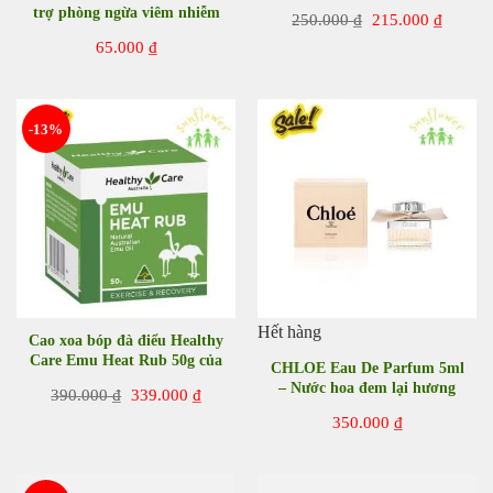
Stift 10 ml của Đức
trợ phòng ngừa viêm nhiễm
Giá
Giá
250.000
₫
215.000
₫
da
gốc
hiện
65.000
₫
là:
tại
250.000 ₫.
là:
215.00
-13%
Hết hàng
Cao xoa bóp đà điểu Healthy
Care Emu Heat Rub 50g của
CHLOE Eau De Parfum 5ml
Úc
– Nước hoa đem lại hương
Giá
Giá
390.000
₫
339.000
₫
thơm quyến rũ
gốc
hiện
350.000
₫
là:
tại
390.000 ₫.
là:
339.000 ₫.