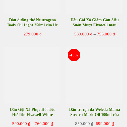
Dầu dưỡng thể Neutrogena
Dầu Gội Xả Giảm Gàu Siêu
Body Oil Light 250ml của Úc
Suôn Mượt Elvawell màu
trắng
Khoản
279.000
₫
589.000
₫
–
755.000
₫
giá:
từ
589.00
đến
755.00
-18%
Dầu Gội Xả Phục Hồi Tóc
Dầu trị rạn da Weleda Mama
Hư Tổn Elvawell White
Stretch Mark Oil 100ml của
Trufle Repair màu tím
Đức
Khoảng
Giá
Giá
590.000
₫
–
760.000
₫
850.000
₫
699.000
₫