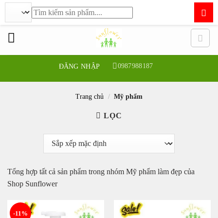
Tìm
kiếm:
Bỏ
qua
nội
dung
0987988187
ĐĂNG NHẬP
Trang chủ
/
Mỹ phẩm
LỌC
Tổng hợp tất cả sản phẩm trong nhóm Mỹ phẩm làm đẹp của
Shop Sunflower
-11%