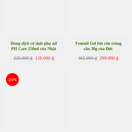
Dung dịch vệ sinh phụ nữ
Fenistil Gel bôi côn trùng
PH Care 150ml của Nhật
cắn 30g của Đức
Bản
Giá
Giá
Giá
Giá
220.000
₫
128.000
₫
365.000
₫
299.000
₫
gốc
hiện
gốc
hiện
là:
tại
là:
tại
220.000 ₫.
là:
365.000 ₫.
là:
128.000 ₫.
299.00
-25%