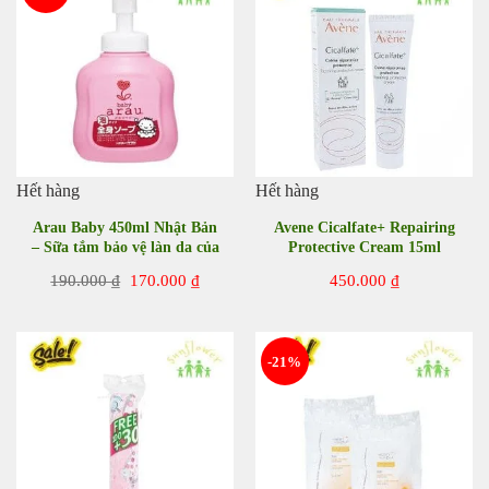
Hết hàng
Hết hàng
Arau Baby 450ml Nhật Bản
Avene Cicalfate+ Repairing
– Sữa tắm bảo vệ làn da của
Protective Cream 15ml
bé
Giá
Giá
190.000
₫
170.000
₫
450.000
₫
gốc
hiện
là:
tại
190.000 ₫.
là:
170.000 ₫.
-21%