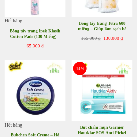
Hết hàng
Bông tẩy trang Tetra 600
miếng – Giúp làm sạch bề
Bông tẩy trang Ipek Klasik
mặt da
Cotton Pads (130 Miếng) –
Giá
Giá
165.000
₫
130.000
₫
Giúp lau sạch lớp bã nhờn
gốc
hiện
65.000
₫
là:
tại
trên da
165.000 ₫.
là:
130.00
-14%
Hết hàng
Bút chấm mụn Garnier
Hautklar SOS Anti Pickel
Bubchen Soft Creme – Hỗ