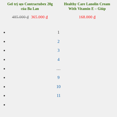
Gel trị sẹo Contractubex 20g
Healthy Care Lanolin Cream
của Ba Lan
With Vitamin E – Giúp
dưỡng ẩm cho da
Giá
Giá
485.000
₫
365.000
₫
168.000
₫
gốc
hiện
là:
tại
485.000 ₫.
là:
1
365.000 ₫.
2
3
4
…
9
10
11