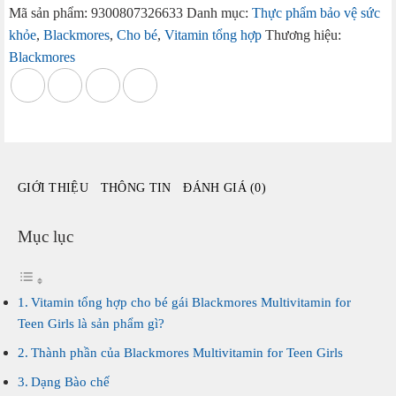
cho
Mã sản phẩm:
9300807326633
Danh mục:
Thực phẩm bảo vệ sức
bé
khỏe
,
Blackmores
,
Cho bé
,
Vitamin tổng hợp
Thương hiệu:
gái
Blackmores
Blackmores
Multivitamin
for
Teen
Girls
60
GIỚI THIỆU
THÔNG TIN
ĐÁNH GIÁ (0)
viên
của
Úc
Mục lục
số
lượng
Vitamin tổng hợp cho bé gái Blackmores Multivitamin for
Teen Girls là sản phẩm gì?
Thành phần của Blackmores Multivitamin for Teen Girls
Dạng Bào chế