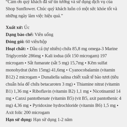
“Cảm ơn quý khách đã sử tin tưởng và sử dụng dịch vụ của
Shop Sunflower. Chúc quý khách luôn có một sức khỏe tốt và
những ngày làm việc hiệu quả.”
Xuất xứ:
Úc
Dạng bào chế:
Viên uống
Đóng gói:
60 viên/hộp
Hoạt chất:
• Dầu cá (tự nhiên) chứa 85,8 mg omega-3 Marine
Triglyceride 286mg • Kali iodua (iốt 150 microgam) 197
microgam • Sắt fumarate (sắt 5 mg) 15,7mg • Kẽm sulfat
monohydrat (kẽm 15mg) 41,6mg • Cyanocobalamin (vitamin
B12) 2 microgam • Dunaliella salina chiết xuất tế bào tươi (tiêu
chuẩn hóa để chứa betacaroten 3 mg) • Thiamine nitrat (vitamin
B1) 1,36 mg • Riboflavin (vitamin B2) 1,1 mg • Nicotinamid 14
mg • Canxi pantothenate (vitamin B5) (vit B5, axit pantothenic 4
mg) 4,36 mg • Pyridoxine hydrochloride (vitamin B6) 1,5 mg •
Axit folic 200 microgam
Hạn sử dụng:
Hạn sử dụng 1-2 năm