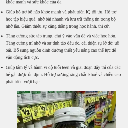
khỏe mạnh và sức khỏe của da.
Giúp hỗ trợ bộ não khỏe mạnh và phát triển IQ tối ưu. Hỗ trợ
học tập hiệu quả, nhớ bài nhanh và lưu trữ thông tin trong bộ
nhớ lâu. Giảm thiểu sự căng thẳng trong học hành, thi cử.
Tăng cường sức tập trung, chú ý vào vấn đề và việc học hơn.
Tăng cường trí nhớ và sự tỉnh táo đầu óc, cải thiện sự lờ đờ, uể
oải. Bổ sung nguồn dinh dưỡng thiết yếu nâng cao thể lực để
vận động tích cực.
Giúp tâm lý và hành vi độ tuổi teen và giai đoạn dậy thì của các
bé gái được ổn định. Hỗ trợ xương răng chắc khoẻ và chiều cao
phát triển vượt bậc.