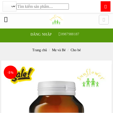
Tìm
kiếm:
Bỏ
qua
nội
dung
0987988187
ĐĂNG NHẬP
Trang chủ
/
Mẹ và Bé
/
Cho bé
-5%