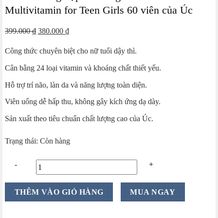
Multivitamin for Teen Girls 60 viên của Úc
Giá
Giá
399.000
₫
380.000
₫
gốc
hiện
Công thức chuyên biệt cho nữ tuổi dậy thì.
là:
tại
399.000 ₫.
là:
Cân bằng 24 loại vitamin và khoáng chất thiết yếu.
380.000 ₫.
Hỗ trợ trí não, làn da và năng lượng toàn diện.
Viên uống dễ hấp thu, không gây kích ứng dạ dày.
Sản xuất theo tiêu chuẩn chất lượng cao của Úc.
Trạng thái: Còn hàng
Vitamin
THÊM VÀO GIỎ HÀNG
MUA NGAY
tổng
hợp