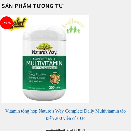
SẢN PHẨM TƯƠNG TỰ
-25%
Vitamin tổng hợp Nature’s Way Complete Daily Multivitamin tảo
biển 200 viên của Úc
Giá
Giá
359.000
₫
269.000
₫