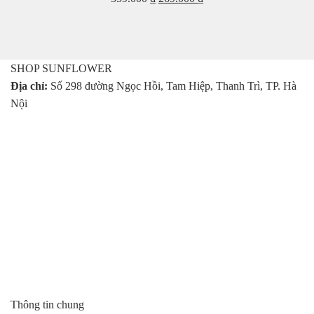
gốc
hiện
là:
tại
359.000 ₫.
là:
269.000 ₫.
SHOP SUNFLOWER
Địa chỉ:
Số 298 đường Ngọc Hồi, Tam Hiệp, Thanh Trì, TP. Hà
Nội
Thông tin chung