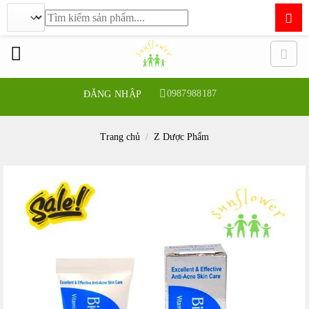
Tìm
kiếm:
Bỏ
qua
nội
dung
0987988187
ĐĂNG NHẬP
Trang chủ
/
Z Dược Phẩm