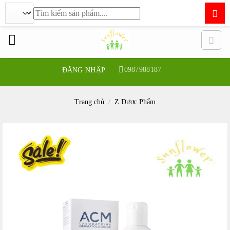
Tìm
kiếm:
Bỏ
qua
nội
dung
0987988187
ĐĂNG NHẬP
Trang chủ
/
Z Dược Phẩm