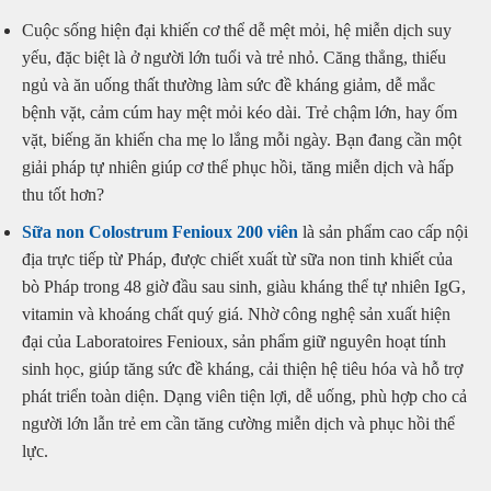
Cuộc sống hiện đại khiến cơ thể dễ mệt mỏi, hệ miễn dịch suy
yếu, đặc biệt là ở người lớn tuổi và trẻ nhỏ. Căng thẳng, thiếu
ngủ và ăn uống thất thường làm sức đề kháng giảm, dễ mắc
bệnh vặt, cảm cúm hay mệt mỏi kéo dài. Trẻ chậm lớn, hay ốm
vặt, biếng ăn khiến cha mẹ lo lắng mỗi ngày. Bạn đang cần một
giải pháp tự nhiên giúp cơ thể phục hồi, tăng miễn dịch và hấp
thu tốt hơn?
Sữa non Colostrum Fenioux 200 viên
là sản phẩm cao cấp nội
địa trực tiếp từ Pháp, được chiết xuất từ sữa non tinh khiết của
bò Pháp trong 48 giờ đầu sau sinh, giàu kháng thể tự nhiên IgG,
vitamin và khoáng chất quý giá. Nhờ công nghệ sản xuất hiện
đại của Laboratoires Fenioux, sản phẩm giữ nguyên hoạt tính
sinh học, giúp tăng sức đề kháng, cải thiện hệ tiêu hóa và hỗ trợ
phát triển toàn diện. Dạng viên tiện lợi, dễ uống, phù hợp cho cả
người lớn lẫn trẻ em cần tăng cường miễn dịch và phục hồi thể
lực.