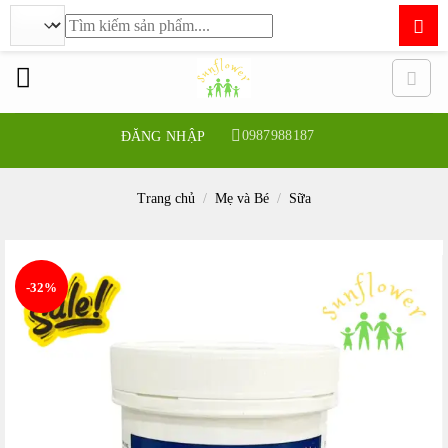
Tìm
kiếm:
Bỏ
qua
nội
dung
0987988187
ĐĂNG NHẬP
Trang chủ
/
Mẹ và Bé
/
Sữa
-32%