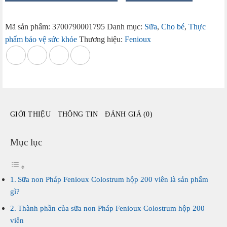
Pháp
Fenioux
Mã sản phẩm:
3700790001795
Danh mục:
Sữa
,
Cho bé
,
Thực
Colostrum
phẩm bảo vệ sức khỏe
Thương hiệu:
Fenioux
hộp
200
viên
số
lượng
GIỚI THIỆU
THÔNG TIN
ĐÁNH GIÁ (0)
Mục lục
Sữa non Pháp Fenioux Colostrum hộp 200 viên là sản phẩm
gì?
Thành phần của sữa non Pháp Fenioux Colostrum hộp 200
viên