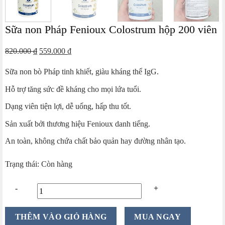
Sữa non Pháp Fenioux Colostrum hộp 200 viên
Giá
Giá
820.000
₫
559.000
₫
gốc
hiện
Sữa non bò Pháp tinh khiết, giàu kháng thể IgG.
là:
tại
820.000 ₫.
là:
Hỗ trợ tăng sức đề kháng cho mọi lứa tuổi.
559.000 ₫.
Dạng viên tiện lợi, dễ uống, hấp thu tốt.
Sản xuất bởi thương hiệu Fenioux danh tiếng.
An toàn, không chứa chất bảo quản hay đường nhân tạo.
Trạng thái: Còn hàng
Sữa
THÊM VÀO GIỎ HÀNG
MUA NGAY
non