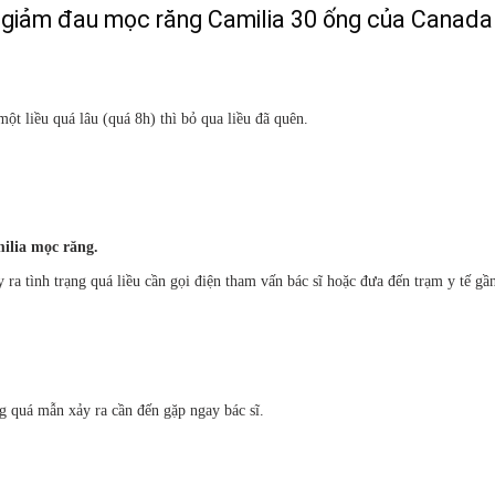
ống giảm đau mọc răng Camilia 30 ống của Canada
ột liều quá lâu (quá 8h) thì bỏ qua liều đã quên.
ilia mọc răng.
a tình trạng quá liều cần gọi điện tham vấn bác sĩ hoặc đưa đến trạm y tế gầ
g quá mẫn xảy ra cần đến gặp ngay bác sĩ.