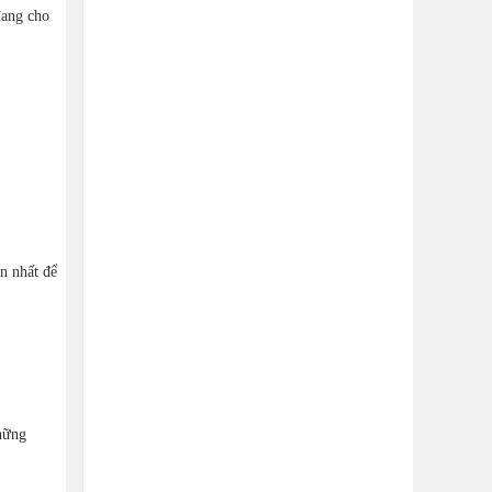
đang cho
n nhất để
những