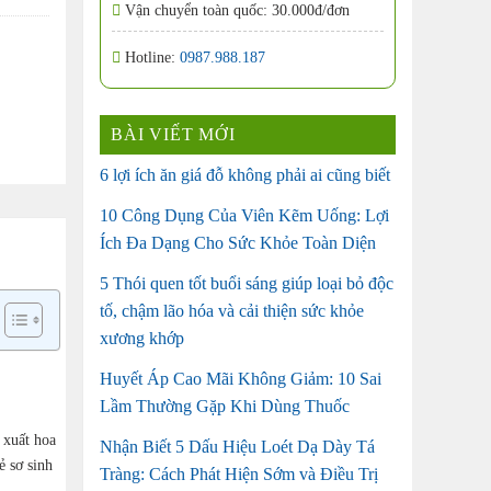
Vận chuyển toàn quốc: 30.000đ/đơn
Hotline:
0987.988.187
BÀI VIẾT MỚI
6 lợi ích ăn giá đỗ không phải ai cũng biết
10 Công Dụng Của Viên Kẽm Uống: Lợi
Ích Đa Dạng Cho Sức Khỏe Toàn Diện
5 Thói quen tốt buổi sáng giúp loại bỏ độc
tố, chậm lão hóa và cải thiện sức khỏe
xương khớp
Huyết Áp Cao Mãi Không Giảm: 10 Sai
Lầm Thường Gặp Khi Dùng Thuốc
 xuất hoa
Nhận Biết 5 Dấu Hiệu Loét Dạ Dày Tá
ẻ sơ sinh
Tràng: Cách Phát Hiện Sớm và Điều Trị