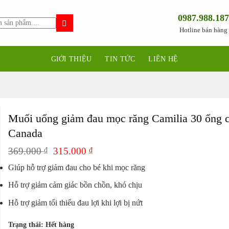
0987.988.187
Hotline bán hàng
GIỚI THIỆU
TIN TỨC
LIÊN HỆ
Muối uống giảm đau mọc răng Camilia 30 ống 
Canada
Giá
Giá
369.000
₫
315.000
₫
gốc
hiện
Giúp hỗ trợ giảm đau cho bé khi mọc răng
là:
tại
369.000 ₫.
là:
Hỗ trợ giảm cảm giác bồn chồn, khó chịu
315.000 ₫.
Hỗ trợ giảm tối thiểu đau lợi khi lợi bị nứt
Trạng thái: Hết hàng