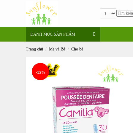
Bỏ
qua
Tìm
nội
kiếm:
dung
DANH MỤC SẢN PHẨM
Trang chủ
/
Mẹ và Bé
/
Cho bé
-15%