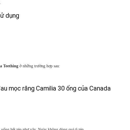
g
sử dụng
a Teething
ở những trường hợp sau:
au mọc răng Camilia 30 ống của Canada
n uống hết tép như vậy. Ngày không dùng quá 6 tép