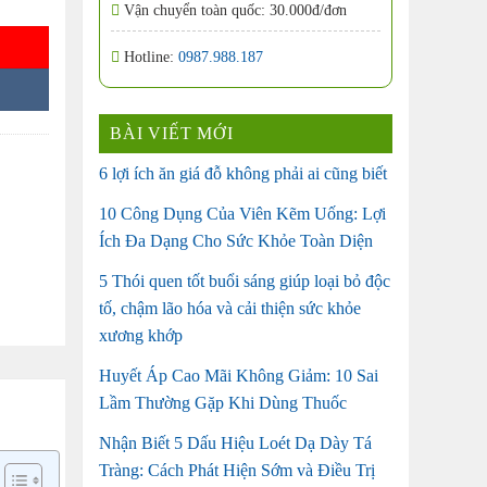
Vận chuyển toàn quốc: 30.000đ/đơn
Hotline:
0987.988.187
BÀI VIẾT MỚI
6 lợi ích ăn giá đỗ không phải ai cũng biết
10 Công Dụng Của Viên Kẽm Uống: Lợi
Ích Đa Dạng Cho Sức Khỏe Toàn Diện
5 Thói quen tốt buổi sáng giúp loại bỏ độc
tố, chậm lão hóa và cải thiện sức khỏe
xương khớp
Huyết Áp Cao Mãi Không Giảm: 10 Sai
Lầm Thường Gặp Khi Dùng Thuốc
Nhận Biết 5 Dấu Hiệu Loét Dạ Dày Tá
Tràng: Cách Phát Hiện Sớm và Điều Trị