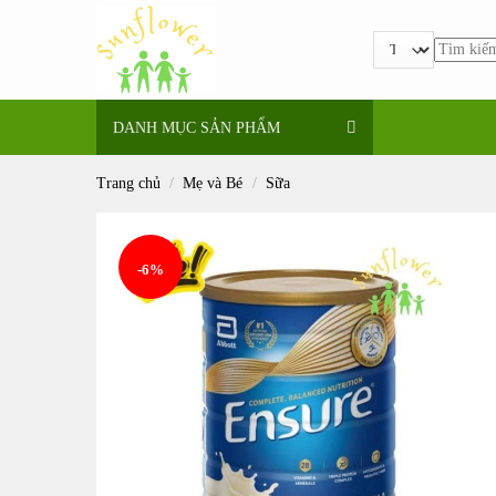
Bỏ
qua
Tìm
nội
kiếm:
dung
DANH MỤC SẢN PHẨM
Trang chủ
/
Mẹ và Bé
/
Sữa
-6%