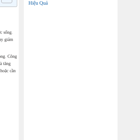
Hiệu Quả
c sống.
suy giảm
óng. Công
à tăng
 hoặc cần