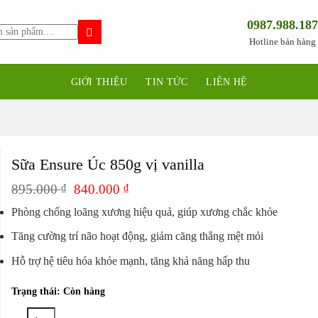
0987.988.187
Hotline bán hàng
GIỚI THIỆU
TIN TỨC
LIÊN HỆ
Sữa Ensure Úc 850g vị vanilla
Giá
Giá
895.000
₫
840.000
₫
gốc
hiện
Phòng chống loãng xương hiệu quả, giúp xương chắc khỏe
là:
tại
895.000 ₫.
là:
Tăng cường trí não hoạt động, giảm căng thẳng mệt mỏi
840.000 ₫.
Hỗ trợ hệ tiêu hóa khỏe mạnh, tăng khả năng hấp thu
Trạng thái: Còn hàng
Sữa Ensure Úc 850g vị vanilla số lượng