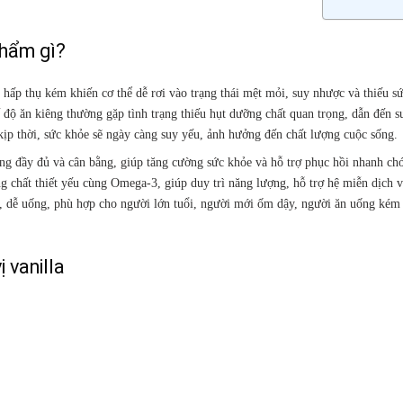
phẩm gì?
ấp thụ kém khiến cơ thể dễ rơi vào trạng thái mệt mỏi, suy nhược và thiếu sứ
 độ ăn kiêng thường gặp tình trạng thiếu hụt dưỡng chất quan trọng, dẫn đến 
ịp thời, sức khỏe sẽ ngày càng suy yếu, ảnh hưởng đến chất lượng cuộc sống.
ng đầy đủ và cân bằng, giúp tăng cường sức khỏe và hỗ trợ phục hồi nhanh ch
g chất thiết yếu cùng Omega-3, giúp duy trì năng lượng, hỗ trợ hệ miễn dịch v
 dễ uống, phù hợp cho người lớn tuổi, người mới ốm dậy, người ăn uống kém
 vanilla