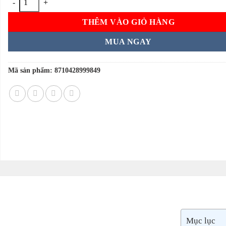
THÊM VÀO GIỎ HÀNG
MUA NGAY
Mã sản phẩm:
8710428999849
Mục lục