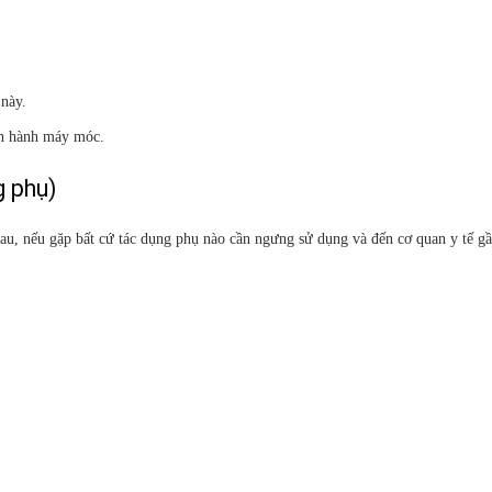
này.
ận hành máy móc.
 phụ)
au, nếu gặp bất cứ tác dụng phụ nào cần ngưng sử dụng và đến cơ quan y tế gầ