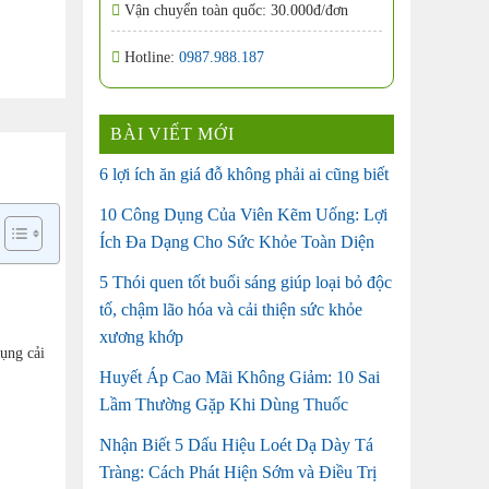
Vận chuyển toàn quốc: 30.000đ/đơn
Hotline:
0987.988.187
BÀI VIẾT MỚI
6 lợi ích ăn giá đỗ không phải ai cũng biết
10 Công Dụng Của Viên Kẽm Uống: Lợi
Ích Đa Dạng Cho Sức Khỏe Toàn Diện
5 Thói quen tốt buổi sáng giúp loại bỏ độc
tố, chậm lão hóa và cải thiện sức khỏe
xương khớp
ng cải
Huyết Áp Cao Mãi Không Giảm: 10 Sai
Lầm Thường Gặp Khi Dùng Thuốc
Nhận Biết 5 Dấu Hiệu Loét Dạ Dày Tá
Tràng: Cách Phát Hiện Sớm và Điều Trị