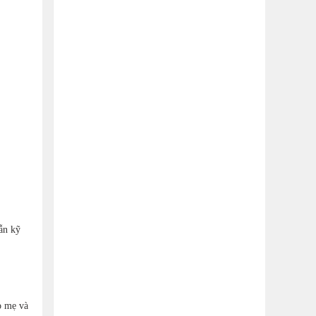
dẫn kỹ
o mẹ và