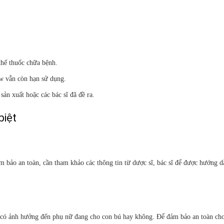
thế thuốc chữa bệnh.
w vẫn còn hạn sử dụng.
ản xuất hoặc các bác sĩ đã đề ra.
biệt
ảm bảo an toàn, cần tham khảo các thông tin từ dược sĩ, bác sĩ để được hướng 
w có ảnh hưởng đến phụ nữ đang cho con bú hay không. Để đảm bảo an toàn ch