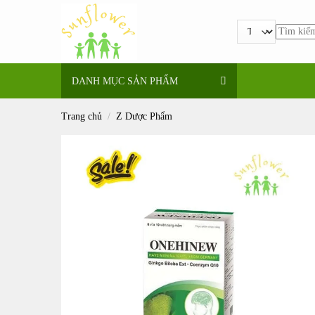
Bỏ
qua
Tìm
nội
kiếm:
dung
DANH MỤC SẢN PHẨM
Trang chủ
/
Z Dược Phẩm