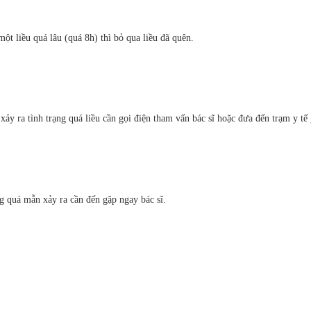
ột liều quá lâu (quá 8h) thì bỏ qua liều đã quên.
y ra tình trạng quá liều cần gọi điện tham vấn bác sĩ hoặc đưa đến trạm y tế
g quá mẫn xảy ra cần đến gặp ngay bác sĩ.