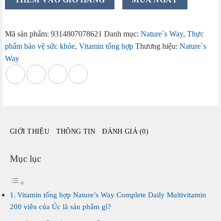
tổng
hợp
Nature's
Mã sản phẩm:
9314807078621
Danh mục:
Nature`s Way
,
Thực
Way
phẩm bảo vệ sức khỏe
,
Vitamin tổng hợp
Thương hiệu:
Nature`s
Complete
Way
Daily
Multivitamin
tảo
biển
200
viên
GIỚI THIỆU
THÔNG TIN
ĐÁNH GIÁ (0)
của
Úc
số
Mục lục
lượng
Vitamin tổng hợp Nature’s Way Complete Daily Multivitamin
200 viên của Úc là sản phẩm gì?