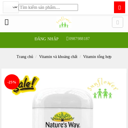
Tìm
kiếm:
Bỏ
qua
nội
dung
0987988187
ĐĂNG NHẬP
Trang chủ
/
Vitamin và khoáng chất
/
Vitamin tổng hợp
-25%