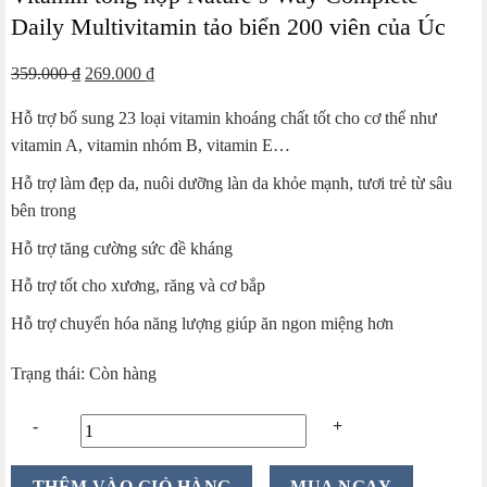
Daily Multivitamin tảo biển 200 viên của Úc
Giá
Giá
359.000
₫
269.000
₫
gốc
hiện
Hỗ trợ bổ sung 23 loại vitamin khoáng chất tốt cho cơ thể như
là:
tại
vitamin A, vitamin nhóm B, vitamin E…
359.000 ₫.
là:
269.000 ₫.
Hỗ trợ làm đẹp da, nuôi dưỡng làn da khỏe mạnh, tươi trẻ từ sâu
bên trong
Hỗ trợ tăng cường sức đề kháng
Hỗ trợ tốt cho xương, răng và cơ bắp
Hỗ trợ chuyển hóa năng lượng giúp ăn ngon miệng hơn
Trạng thái: Còn hàng
Vitamin
THÊM VÀO GIỎ HÀNG
MUA NGAY