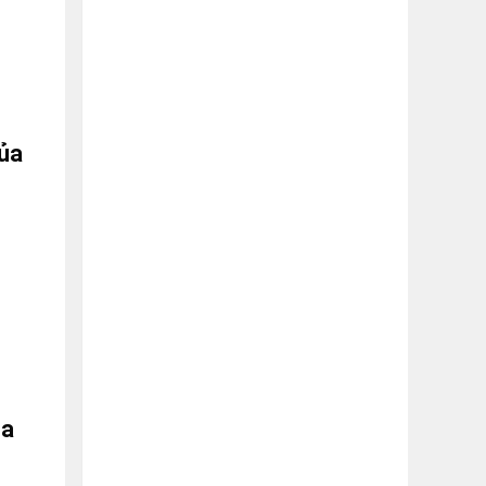
của
ủa