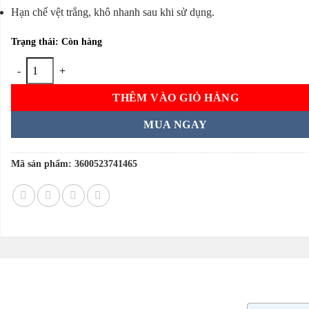
Hạn chế vệt trắng, khô nhanh sau khi sử dụng.
Trạng thái: Còn hàng
Lăn khử mùi nam LOreal Men Expert Carbon Protect 5in1 72H 50ml c
THÊM VÀO GIỎ HÀNG
MUA NGAY
Mã sản phẩm:
3600523741465