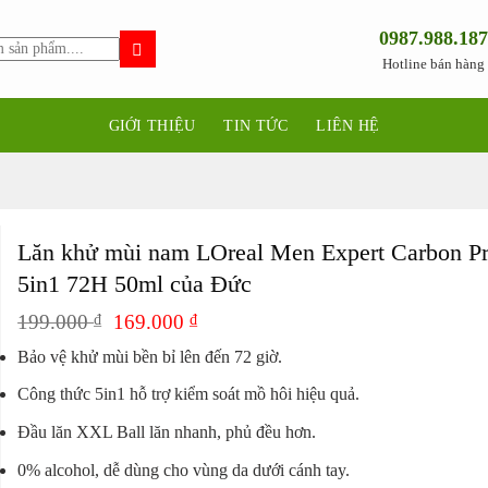
0987.988.187
Hotline bán hàng
GIỚI THIỆU
TIN TỨC
LIÊN HỆ
Lăn khử mùi nam LOreal Men Expert Carbon Pr
5in1 72H 50ml của Đức
Giá
Giá
199.000
₫
169.000
₫
gốc
hiện
Bảo vệ khử mùi bền bỉ lên đến 72 giờ.
là:
tại
199.000 ₫.
là:
Công thức 5in1 hỗ trợ kiểm soát mồ hôi hiệu quả.
169.000 ₫.
Đầu lăn XXL Ball lăn nhanh, phủ đều hơn.
0% alcohol, dễ dùng cho vùng da dưới cánh tay.