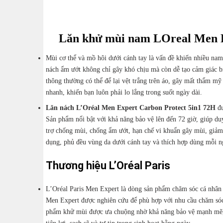
Lăn khử mùi nam LOreal Men E
Mùi cơ thể và mồ hôi dưới cánh tay là vấn đề khiến nhiều nam
nách ẩm ướt không chỉ gây khó chịu mà còn dễ tạo cảm giác b
thông thường có thể để lại vệt trắng trên áo, gây mất thẩm mỹ
nhanh, khiến bạn luôn phải lo lắng trong suốt ngày dài.
Lăn nách L’Oréal Men Expert Carbon Protect 5in1 72H
đ
Sản phẩm nổi bật với khả năng bảo vệ lên đến
72 giờ
, giúp du
trợ chống mùi, chống ẩm ướt, hạn chế vi khuẩn gây mùi, giảm 
dụng, phủ đều vùng da dưới cánh tay và thích hợp dùng mỗi n
Thương hiệu
L’Oréal Paris
L’Oréal Paris Men Expert
là dòng sản phẩm chăm sóc cá nhân 
Men Expert được nghiên cứu để phù hợp với nhu cầu chăm sóc 
phẩm khử mùi được ưa chuộng nhờ khả năng bảo vệ mạnh mẽ, 
tiện lợi, sạch sẽ và tự tin trong sinh hoạt hằng ngày.