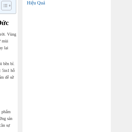
Hiệu Quả
Đức
trời. Vùng
ử mùi
y lại
i bền bỉ.
ức
5in1
hỗ
ẩm dễ sử
ản phẩm
ững sản
cần sự