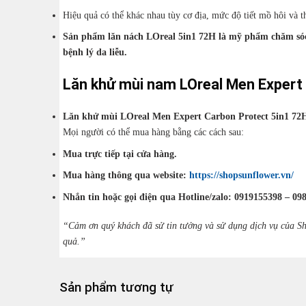
Hiệu quả có thể khác nhau tùy cơ địa, mức độ tiết mồ hôi và t
Sản phẩm lăn nách
LOreal 5in1 72H
là mỹ phẩm chăm sóc 
bệnh lý da liễu.
Lăn khử mùi nam LOreal Men Expert
Lăn khử mùi LOreal Men Expert Carbon Protect 5in1 72
Mọi người có thể mua hàng bằng các cách sau:
Mua trực tiếp tại cửa hàng.
Mua hàng thông qua website:
https://shopsunflower.vn/
Nhắn tin hoặc gọi điện qua Hotline/zalo: 0919155398 – 09
“Cảm ơn quý khách đã sử tin tưởng và sử dụng dịch vụ của Sh
quả.”
Sản phẩm tương tự