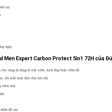
ánh tay.
o.
ằng ngày.
al Men Expert Carbon Protect 5in1 72H của Đ
 cho vùng da đang bị trầy xước, kích ứng hoặc viêm đỏ.
át, nổi mẩn hoặc khó chịu kéo dài.
ng niêm mạc.
cảm.
 nhiệt độ cao.