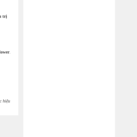
 trị
lower
.
c hiệu