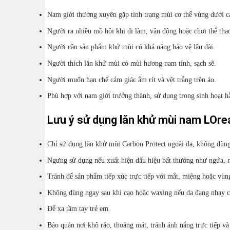
Nam giới thường xuyên gặp tình trạng mùi cơ thể vùng dưới c
Người ra nhiều mồ hôi khi đi làm, vận động hoặc chơi thể tha
Người cần sản phẩm khử mùi có khả năng bảo vệ lâu dài.
Người thích lăn khử mùi có mùi hương nam tính, sạch sẽ.
Người muốn hạn chế cảm giác ẩm rít và vệt trắng trên áo.
Phù hợp với nam giới trưởng thành, sử dụng trong sinh hoạt h
Lưu ý sử dụng lăn khử mùi nam LOre
Chỉ sử dụng lăn khử mùi Carbon Protect ngoài da, không dùng
Ngưng sử dụng nếu xuất hiện dấu hiệu bất thường như ngứa, r
Tránh để sản phẩm tiếp xúc trực tiếp với mắt, miệng hoặc vù
Không dùng ngay sau khi cạo hoặc waxing nếu da đang nhạy 
Để xa tầm tay trẻ em.
Bảo quản nơi khô ráo, thoáng mát, tránh ánh nắng trực tiếp và