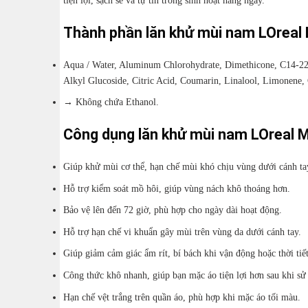
Thành phần lăn khử mùi nam LOreal
Aqua / Water, Aluminum Chlorohydrate, Dimethicone, C14-22
Alkyl Glucoside, Citric Acid, Coumarin, Linalool, Limonene,
→
Không chứa Ethanol.
Công dụng lăn khử mùi nam LOreal 
Giúp khử mùi cơ thể, hạn chế mùi khó chịu vùng dưới cánh ta
Hỗ trợ kiểm soát mồ hôi, giúp vùng nách khô thoáng hơn.
Bảo vệ lên đến 72 giờ, phù hợp cho ngày dài hoạt động.
Hỗ trợ hạn chế vi khuẩn gây mùi trên vùng da dưới cánh tay.
Giúp giảm cảm giác ẩm rít, bí bách khi vận động hoặc thời tiế
Công thức khô nhanh, giúp bạn mặc áo tiện lợi hơn sau khi sử
Hạn chế vệt trắng trên quần áo, phù hợp khi mặc áo tối màu.