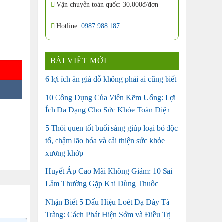
Vận chuyển toàn quốc: 30.000đ/đơn
Hotline:
0987.988.187
ủa Đức số lượng
BÀI VIẾT MỚI
6 lợi ích ăn giá đỗ không phải ai cũng biết
10 Công Dụng Của Viên Kẽm Uống: Lợi
Ích Đa Dạng Cho Sức Khỏe Toàn Diện
5 Thói quen tốt buổi sáng giúp loại bỏ độc
tố, chậm lão hóa và cải thiện sức khỏe
xương khớp
Huyết Áp Cao Mãi Không Giảm: 10 Sai
Lầm Thường Gặp Khi Dùng Thuốc
Nhận Biết 5 Dấu Hiệu Loét Dạ Dày Tá
Tràng: Cách Phát Hiện Sớm và Điều Trị