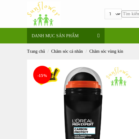
Bỏ
qua
Tìm
nội
kiếm:
dung
DANH MỤC SẢN PHẨM
Trang chủ
/
Chăm sóc cá nhân
/
Chăm sóc vùng kín
-15%