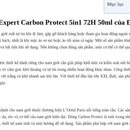
Mục lục
xpert Carbon Protect 5in1 72H 50ml của 
 giới mất tự tin khi đi làm, gặp gỡ khách hàng hoặc tham gia hoạt động ngoài 
í bách, nhất là khi mặc áo sơ mi hoặc áo tối màu cả ngày. Một số sản phẩm kh
 và bất tiện khi sử dụng. Nếu không chọn đúng sản phẩm, mùi cơ thể có thể qua
ược thiết kế dành riêng cho nam giới cần giải pháp khử mùi và kiểm soát mồ hô
y trì cảm giác khô thoáng và tự tin trong nhiều hoạt động khác nhau. Công th
vệt trắng và khô nhanh sau khi lăn. Với thiết kế đầu lăn lớn
XXL Ball
, sản ph
gày.
dành cho nam giới thuộc thương hiệu L’Oréal Paris nổi tiếng toàn cầu. Các s
da, tóc và cơ thể của nam giới hiện đại. Dòng
Carbon Protect
là một trong nh
thiết kế nam tính và mùi hương dễ sử dụng. Sản phẩm phù hợp với nam giới 