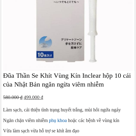
Đũa Thần Se Khít Vùng Kín Inclear hộp 10 cái
của Nhật Bản ngăn ngừa viêm nhiễm
Giá
Giá
580.000
₫
499.000
₫
gốc
hiện
Làm sạch, cải thiện tình trạng huyết trắng, mùi hôi ngứa ngáy
là:
tại
580.000 ₫.
là:
Ngăn chặn viêm nhiễm
phụ khoa
hoặc các bệnh về vùng kín
499.000 ₫.
Vừa làm sạch vừa hỗ trợ se khít âm đạo