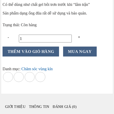
Có thể dùng như chất gel bôi trơn trước khi “lâm trận”
Sản phẩm dạng ống đũa rất dễ sử dụng và bảo quản.
Trạng thái: Còn hàng
Đũa
THÊM VÀO GIỎ HÀNG
MUA NGAY
Thần
Se
Khít
Danh mục:
Chăm sóc vùng kín
Vùng
Kín
Inclear
hộp
10
cái
GIỚI THIỆU
THÔNG TIN
ĐÁNH GIÁ (0)
của
Nhật