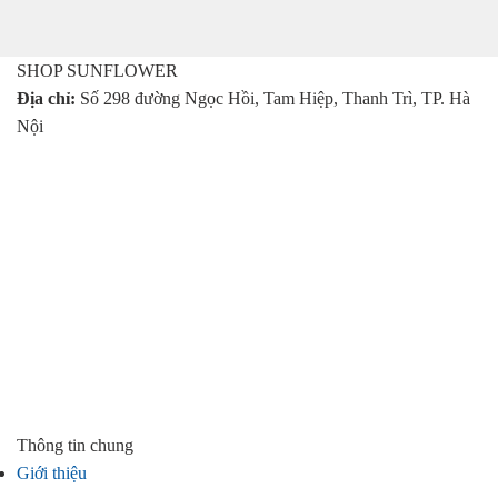
gốc
hiện
là:
tại
399.000 ₫.
là:
SHOP SUNFLOWER
299.000 ₫.
Địa chỉ:
Số 298 đường Ngọc Hồi, Tam Hiệp, Thanh Trì, TP. Hà
Nội
Thông tin chung
Giới thiệu