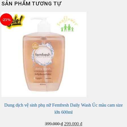
SẢN PHẨM TƯƠNG TỰ
-25%
Dung dịch vệ sinh phụ nữ Femfresh Daily Wash Úc màu cam size
lớn 600ml
Giá
Giá
399.000
₫
299.000
₫