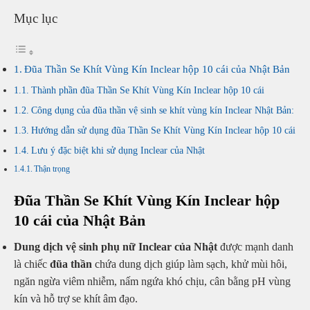
Bản
Mục lục
ngăn
ngừa
viêm
Đũa Thần Se Khít Vùng Kín Inclear hộp 10 cái của Nhật Bản
nhiễm
Thành phần đũa Thần Se Khít Vùng Kín Inclear hộp 10 cái
số
lượng
Công dụng của đũa thần vệ sinh se khít vùng kín Inclear Nhật Bản:
Hướng dẫn sử dụng đũa Thần Se Khít Vùng Kín Inclear hộp 10 cái
Lưu ý đặc biệt khi sử dụng Inclear của Nhật
Thận trọng
Đũa Thần Se Khít Vùng Kín Inclear hộp
10 cái của Nhật Bản
Dung dịch vệ sinh phụ nữ Inclear của Nhật
được mạnh danh
là chiếc
đũa thần
chứa dung dịch giúp làm sạch, khử mùi hôi,
ngăn ngừa viêm nhiễm, nấm ngứa khó chịu, cân bằng pH vùng
kín và hỗ trợ se khít âm đạo.