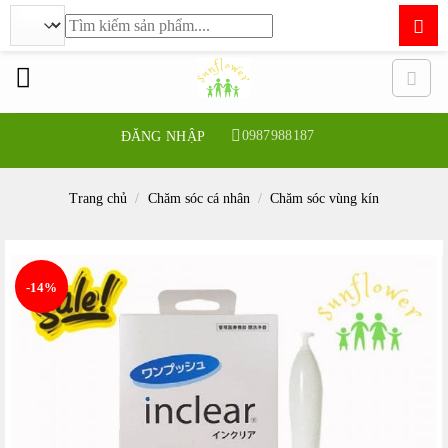
Tìm
kiếm:
Bỏ
qua
nội
dung
0987988187
ĐĂNG NHẬP
Trang chủ
/
Chăm sóc cá nhân
/
Chăm sóc vùng kín
-14%