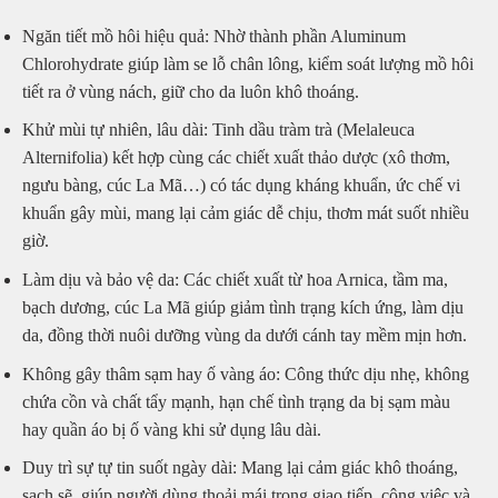
Ngăn tiết mồ hôi hiệu quả: Nhờ thành phần Aluminum
Chlorohydrate giúp làm se lỗ chân lông, kiểm soát lượng mồ hôi
tiết ra ở vùng nách, giữ cho da luôn khô thoáng.
Khử mùi tự nhiên, lâu dài: Tinh dầu tràm trà (Melaleuca
Alternifolia) kết hợp cùng các chiết xuất thảo dược (xô thơm,
ngưu bàng, cúc La Mã…) có tác dụng kháng khuẩn, ức chế vi
khuẩn gây mùi, mang lại cảm giác dễ chịu, thơm mát suốt nhiều
giờ.
Làm dịu và bảo vệ da: Các chiết xuất từ hoa Arnica, tầm ma,
bạch dương, cúc La Mã giúp giảm tình trạng kích ứng, làm dịu
da, đồng thời nuôi dưỡng vùng da dưới cánh tay mềm mịn hơn.
Không gây thâm sạm hay ố vàng áo: Công thức dịu nhẹ, không
chứa cồn và chất tẩy mạnh, hạn chế tình trạng da bị sạm màu
hay quần áo bị ố vàng khi sử dụng lâu dài.
Duy trì sự tự tin suốt ngày dài: Mang lại cảm giác khô thoáng,
sạch sẽ, giúp người dùng thoải mái trong giao tiếp, công việc và