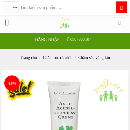
Tìm
kiếm:
Bỏ
qua
nội
dung
0987988187
ĐĂNG NHẬP
Trang chủ
/
Chăm sóc cá nhân
/
Chăm sóc vùng kín
-18%