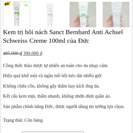
Kem trị hôi nách Sanct Bernhard Anti Achsel
Schweiss Creme 100ml của Đức
Giá
Giá
485.000
₫
399.000
₫
gốc
hiện
Công thức thảo dược tự nhiên an toàn cho da nhạy cảm.
là:
tại
485.000 ₫.
là:
Hiệu quả khử mùi và ngăn mồ hôi kéo dài nhiều giờ.
399.000 ₫.
Không chứa cồn, không gây thâm hay kích ứng da.
Kết cấu kem mịn, thấm nhanh, không nhờn dính quần áo.
Sản phẩm chính hãng Đức, được người dùng tin tưởng lựa chọn.
Trạng thái: Còn hàng