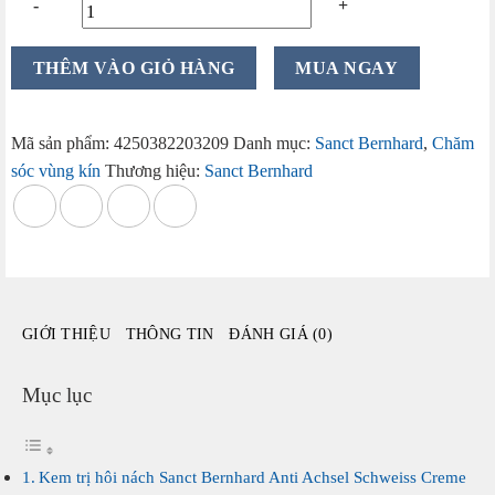
Kem
THÊM VÀO GIỎ HÀNG
MUA NGAY
trị
hôi
nách
Mã sản phẩm:
4250382203209
Danh mục:
Sanct Bernhard
,
Chăm
Sanct
sóc vùng kín
Thương hiệu:
Sanct Bernhard
Bernhard
Anti
Achsel
Schweiss
Creme
100ml
GIỚI THIỆU
THÔNG TIN
ĐÁNH GIÁ (0)
của
Đức
số
Mục lục
lượng
Kem trị hôi nách Sanct Bernhard Anti Achsel Schweiss Creme