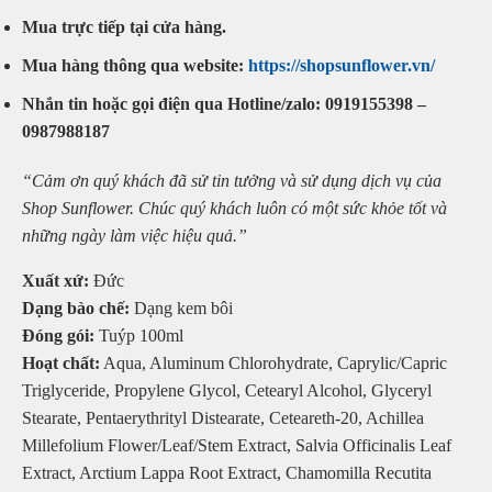
Mua trực tiếp tại cửa hàng.
Mua hàng thông qua website:
https://shopsunflower.vn/
Nhắn tin hoặc gọi điện qua Hotline/zalo: 0919155398 –
0987988187
“Cảm ơn quý khách đã sử tin tưởng và sử dụng dịch vụ của
Shop Sunflower. Chúc quý khách luôn có một sức khỏe tốt và
những ngày làm việc hiệu quả.”
Xuất xứ:
Đức
Dạng bào chế:
Dạng kem bôi
Đóng gói:
Tuýp 100ml
Hoạt chất:
Aqua, Aluminum Chlorohydrate, Caprylic/Capric
Triglyceride, Propylene Glycol, Cetearyl Alcohol, Glyceryl
Stearate, Pentaerythrityl Distearate, Ceteareth-20, Achillea
Millefolium Flower/Leaf/Stem Extract, Salvia Officinalis Leaf
Extract, Arctium Lappa Root Extract, Chamomilla Recutita