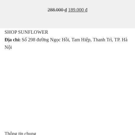
Giá
Giá
288.000
₫
189.000
₫
gốc
hiện
là:
tại
288.000 ₫.
là:
SHOP SUNFLOWER
189.000 ₫.
Địa chỉ:
Số 298 đường Ngọc Hồi, Tam Hiệp, Thanh Trì, TP. Hà
Nội
Thông tin chung