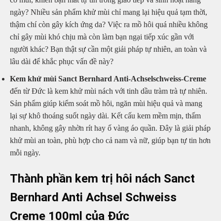
ngày? Nhiều sản phẩm khử mùi chỉ mang lại hiệu quả tạm thời,
thậm chí còn gây kích ứng da? Việc ra mồ hôi quá nhiều không
chỉ gây mùi khó chịu mà còn làm bạn ngại tiếp xúc gần với
người khác? Bạn thật sự cần một giải pháp tự nhiên, an toàn và
lâu dài để khắc phục vấn đề này?
Kem khử mùi Sanct Bernhard Anti-Achselschweiss-Creme
đến từ Đức là kem khử mùi nách với tinh dầu tràm trà tự nhiên.
Sản phẩm giúp kiểm soát mồ hôi, ngăn mùi hiệu quả và mang
lại sự khô thoáng suốt ngày dài. Kết cấu kem mềm mịn, thấm
nhanh, không gây nhờn rít hay ố vàng áo quần. Đây là giải pháp
khử mùi an toàn, phù hợp cho cả nam và nữ, giúp bạn tự tin hơn
mỗi ngày.
Thành phần kem trị hôi nách Sanct
Bernhard Anti Achsel Schweiss
Creme 100ml của Đức