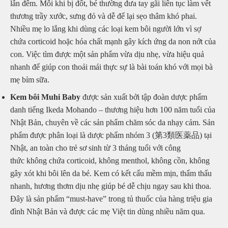
lẫn đêm. Mỗi khi bị đốt, bé thường đưa tay gãi liên tục làm vết
thương trầy xước, sưng đỏ và dễ để lại sẹo thâm khó phai.
Nhiều mẹ lo lắng khi dùng các loại kem bôi người lớn vì sợ
chứa corticoid hoặc hóa chất mạnh gây kích ứng da non nớt của
con. Việc tìm được một sản phẩm vừa dịu nhẹ, vừa hiệu quả
nhanh để giúp con thoải mái thực sự là bài toán khó với mọi bà
mẹ bỉm sữa.
Kem bôi Muhi Baby
được sản xuất bởi tập đoàn dược phẩm
danh tiếng Ikeda Mohando – thương hiệu hơn 100 năm tuổi của
Nhật Bản, chuyên về các sản phẩm chăm sóc da nhạy cảm. Sản
phẩm được phân loại là dược phẩm nhóm 3 (第3類医薬品) tại
Nhật, an toàn cho trẻ sơ sinh từ 3 tháng tuổi với công
thức không chứa corticoid, không menthol, không cồn, không
gây xót khi bôi lên da bé. Kem có kết cấu mềm mịn, thẩm thấu
nhanh, hương thơm dịu nhẹ giúp bé dễ chịu ngay sau khi thoa.
Đây là sản phẩm “must-have” trong tủ thuốc của hàng triệu gia
đình Nhật Bản và được các mẹ Việt tin dùng nhiều năm qua.