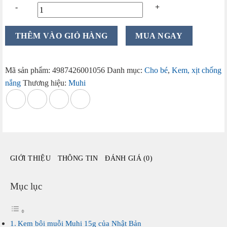
Kem
THÊM VÀO GIỎ HÀNG
MUA NGAY
bôi
muỗi
Muhi
Mã sản phẩm:
4987426001056
Danh mục:
Cho bé
,
Kem, xịt chống
15g
nắng
Thương hiệu:
Muhi
của
Nhật
Bản
cho
bé
từ
GIỚI THIỆU
THÔNG TIN
ĐÁNH GIÁ (0)
3
tháng
tuổi
Mục lục
số
lượng
Kem bôi muỗi Muhi 15g của Nhật Bản