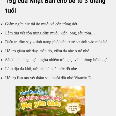
15g của Nhật Bản cho bé từ 3 tháng
tuổi
Giảm ngứa tức thì do muỗi và côn trùng đốt
Làm dịu vết côn trùng cắn: muỗi, kiến, ong, sâu róm…
Điều trị rôm sảy – tình trạng phổ biến ở trẻ sơ sinh vào mùa hè
Hỗ trợ giảm mề đay, mẩn đỏ, viêm da nhẹ ở trẻ nhỏ
Sát khuẩn nhẹ, ngăn ngừa nhiễm trùng tại vết thương hở do gãi
Làm dịu da khô, nứt nẻ, hăm tã mức độ nhẹ
Hỗ trợ làm mờ vết thâm sau muỗi đốt nhờ Vitamin E