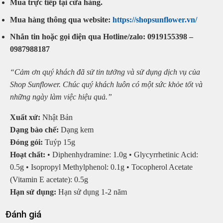
Mua trực tiếp tại cửa hàng.
Mua hàng thông qua website:
https://shopsunflower.vn/
Nhắn tin hoặc gọi điện qua Hotline/zalo: 0919155398 –
0987988187
“Cảm ơn quý khách đã sử tin tưởng và sử dụng dịch vụ của
Shop Sunflower. Chúc quý khách luôn có một sức khỏe tốt và
những ngày làm việc hiệu quả.”
Xuất xứ:
Nhật Bản
Dạng bào chế:
Dạng kem
Đóng gói:
Tuýp 15g
Hoạt chất:
• Diphenhydramine: 1.0g • Glycyrrhetinic Acid:
0.5g • Isopropyl Methylphenol: 0.1g • Tocopherol Acetate
(Vitamin E acetate): 0.5g
Hạn sử dụng:
Hạn sử dụng 1-2 năm
Đánh giá