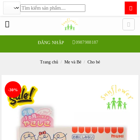
Tìm
kiếm:
Bỏ
qua
nội
dung
0987988187
ĐĂNG NHẬP
Trang chủ
/
Mẹ và Bé
/
Cho bé
-30%