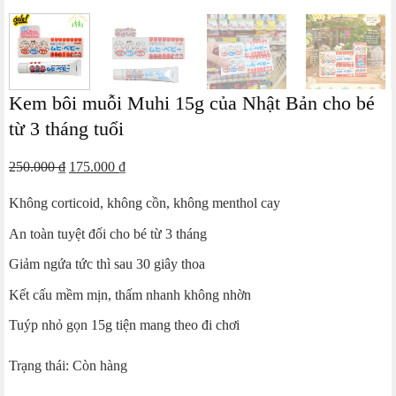
Kem bôi muỗi Muhi 15g của Nhật Bản cho bé
từ 3 tháng tuổi
Giá
Giá
250.000
₫
175.000
₫
gốc
hiện
Không corticoid, không cồn, không menthol cay
là:
tại
250.000 ₫.
là:
An toàn tuyệt đối cho bé từ 3 tháng
175.000 ₫.
Giảm ngứa tức thì sau 30 giây thoa
Kết cấu mềm mịn, thấm nhanh không nhờn
Tuýp nhỏ gọn 15g tiện mang theo đi chơi
Trạng thái: Còn hàng