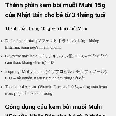
Thành phần kem bôi muỗi Muhi 15g
của Nhật Bản cho bé từ 3 tháng tuổi
Thành phần trong 100g kem bôi muỗi Muhi
Diphenhydramine (ジフェンヒドラミン): 1.0g – kháng
histamin, giảm ngứa nhanh chóng
Glycyrrhetinic Acid (グリチルレチン酸): 0.5g – chiết xuất từ
cam thảo, kháng viêm tự nhiên
Isopropyl Methylphenol (イソプロピルメチルフェノール):
0.1g – sát khuẩn, ngăn ngừa nhiễm trùng vết đốt
Tocopherol Acetate (Vitamin E acetate): 0.5g – tăng tuần hoàn
máu, phục hồi da tổn thương
Công dụng của kem bôi muỗi Muhi