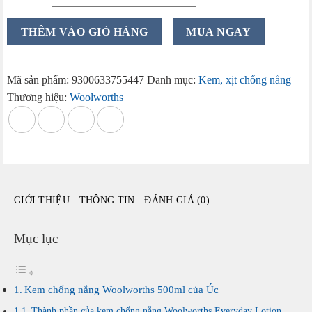
Kem
THÊM VÀO GIỎ HÀNG
MUA NGAY
chống
nắng
Woolworths
Mã sản phẩm:
9300633755447
Danh mục:
Kem, xịt chống nắng
500ml
Thương hiệu:
Woolworths
của
Úc
số
lượng
GIỚI THIỆU
THÔNG TIN
ĐÁNH GIÁ (0)
Mục lục
Kem chống nắng Woolworths 500ml của Úc
Thành phần của kem chống nắng Woolworths Everyday Lotion