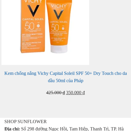
Kem chống nắng Vichy Capital Soleil SPF 50+ Dry Touch cho da
dầu 50ml của Pháp
Giá
Giá
425.000
₫
350.000
₫
gốc
hiện
là:
tại
425.000 ₫.
là:
350.000 ₫.
SHOP SUNFLOWER
Địa chỉ:
Số 298 đường Ngọc Hồi, Tam Hiệp, Thanh Trì, TP. Hà