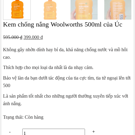
Kem chống nắng Woolworths 500ml của Úc
Giá
Giá
595.000
₫
399.000
₫
gốc
hiện
Không gây nhờn dính hay bí da, khả năng chống nước và mồ hôi
là:
tại
cao.
595.000 ₫.
là:
399.000 ₫.
Thích hợp cho mọi loại da nhất là da nhạy cảm.
Bảo vệ làn da bạn dưới tác động của tia cực tím, tia tử ngoại lên tới
500
Là sản phẩm tốt nhất cho những người thường xuyên tiếp xúc với
ánh nắng.
Trạng thái: Còn hàng