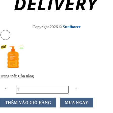
Copyright 2026 ©
Sunflower
Trạng thái: Còn hàng
Kem
THÊM VÀO GIỎ HÀNG
MUA NGAY
chống
nắng