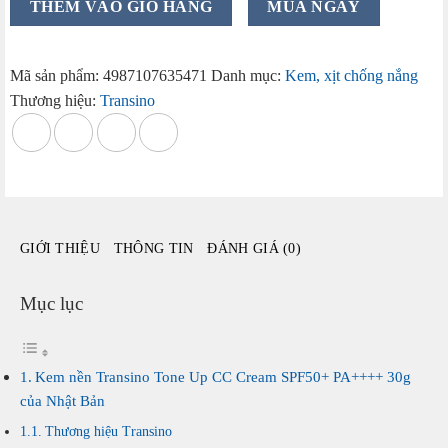
THÊM VÀO GIỎ HÀNG
MUA NGAY
nền
Transino
Tone
Mã sản phẩm:
4987107635471
Danh mục:
Kem, xịt chống nắng
Up
Thương hiệu:
Transino
CC
Cream
SPF50+
PA++++
30g
của
GIỚI THIỆU
THÔNG TIN
ĐÁNH GIÁ (0)
Nhật
Bản
số
Mục lục
lượng
Kem nền Transino Tone Up CC Cream SPF50+ PA++++ 30g
của Nhật Bản
Thương hiệu Transino