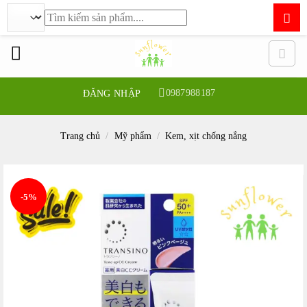
Tìm
kiếm:
Bỏ
qua
nội
dung
0987988187
ĐĂNG NHẬP
Trang chủ
/
Mỹ phẩm
/
Kem, xịt chống nắng
-5%