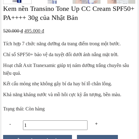
Kem nền Transino Tone Up CC Cream SPF50+
PA++++ 30g của Nhật Bản
Giá
Giá
520.000
₫
495.000
₫
gốc
hiện
Tích hợp 7 chức năng dưỡng da trang điểm trong một bước.
là:
tại
520.000 ₫.
là:
Chỉ số SPF50+ bảo vệ da tuyệt đối dưới ánh nắng mặt trời.
495.000 ₫.
Hoạt chất Axit Tranexamic giúp trị nám dưỡng trắng chuyên sâu
hiệu quả.
Kết cấu mỏng nhẹ không gây bí da hay bí lỗ chân lông.
Khả năng kháng nước và mồ hôi cực kỳ ấn tượng, bền màu.
Trạng thái: Còn hàng
Kem