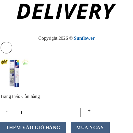
Copyright 2026 ©
Sunflower
Trạng thái: Còn hàng
Kem
THÊM VÀO GIỎ HÀNG
MUA NGAY
nền