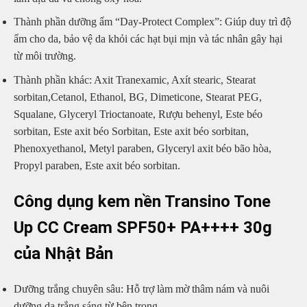
Thành phần dưỡng ẩm “Day-Protect Complex”: Giúp duy trì độ
ẩm cho da, bảo vệ da khỏi các hạt bụi mịn và tác nhân gây hại
từ môi trường.
Thành phần khác: Axit Tranexamic, Axít stearic, Stearat
sorbitan,Cetanol, Ethanol, BG, Dimeticone, Stearat PEG,
Squalane, Glyceryl Trioctanoate, Rượu behenyl, Este béo
sorbitan, Este axit béo Sorbitan, Este axit béo sorbitan,
Phenoxyethanol, Metyl paraben, Glyceryl axit béo bão hòa,
Propyl paraben, Este axit béo sorbitan.
Công dụng kem nền Transino Tone
Up CC Cream SPF50+ PA++++ 30g
của Nhật Bản
Dưỡng trắng chuyên sâu: Hỗ trợ làm mờ thâm nám và nuôi
dưỡng da trắng sáng từ bên trong.