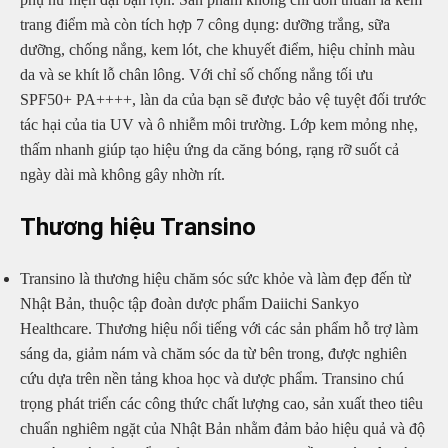
trang điểm mà còn tích hợp 7 công dụng: dưỡng trắng, sữa
dưỡng, chống nắng, kem lót, che khuyết điểm, hiệu chỉnh màu
da và se khít lỗ chân lông. Với chỉ số chống nắng tối ưu
SPF50+ PA++++, làn da của bạn sẽ được bảo vệ tuyệt đối trước
tác hại của tia UV và ô nhiễm môi trường. Lớp kem mỏng nhẹ,
thấm nhanh giúp tạo hiệu ứng da căng bóng, rạng rỡ suốt cả
ngày dài mà không gây nhờn rít.
Thương hiệu Transino
Transino là thương hiệu chăm sóc sức khỏe và làm đẹp đến từ
Nhật Bản, thuộc tập đoàn dược phẩm Daiichi Sankyo
Healthcare. Thương hiệu nổi tiếng với các sản phẩm hỗ trợ làm
sáng da, giảm nám và chăm sóc da từ bên trong, được nghiên
cứu dựa trên nền tảng khoa học và dược phẩm. Transino chú
trọng phát triển các công thức chất lượng cao, sản xuất theo tiêu
chuẩn nghiêm ngặt của Nhật Bản nhằm đảm bảo hiệu quả và độ