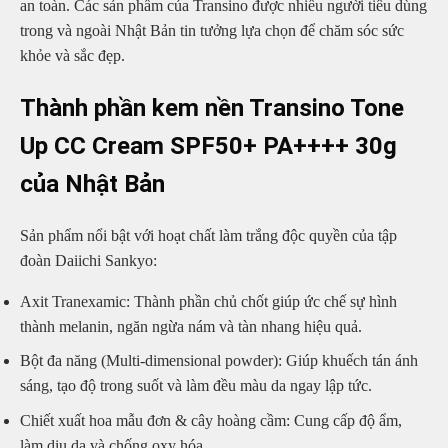
an toàn. Các sản phẩm của Transino được nhiều người tiêu dùng
trong và ngoài Nhật Bản tin tưởng lựa chọn để chăm sóc sức
khỏe và sắc đẹp.
Thành phần kem nền Transino Tone
Up CC Cream SPF50+ PA++++ 30g
của Nhật Bản
Sản phẩm nổi bật với hoạt chất làm trắng độc quyền của tập
đoàn Daiichi Sankyo:
Axit Tranexamic: Thành phần chủ chốt giúp ức chế sự hình
thành melanin, ngăn ngừa nám và tàn nhang hiệu quả.
Bột đa năng (Multi-dimensional powder): Giúp khuếch tán ánh
sáng, tạo độ trong suốt và làm đều màu da ngay lập tức.
Chiết xuất hoa mẫu đơn & cây hoàng cầm: Cung cấp độ ẩm,
làm dịu da và chống oxy hóa.