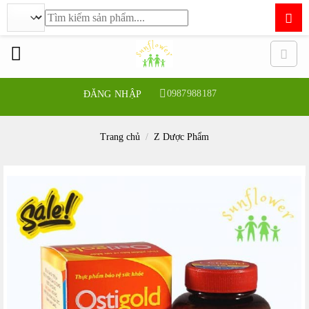
Tìm
kiếm:
Bỏ
qua
nội
dung
0987988187
ĐĂNG NHẬP
Trang chủ
/
Z Dược Phẩm