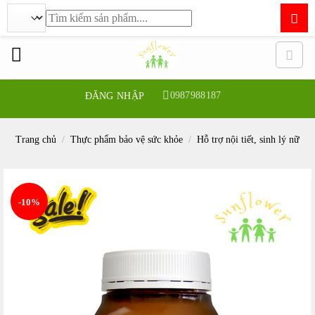
Tìm
kiếm:
Bỏ
qua
nội
dung
0987988187
ĐĂNG NHẬP
Trang chủ
/
Thực phẩm bảo vệ sức khỏe
/
Hỗ trợ nội tiết, sinh lý nữ
-10%