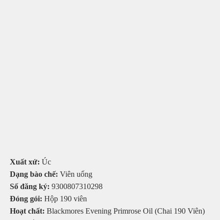
Xuất xứ:
Úc
Dạng bào chế:
Viên uống
Số đăng ký:
9300807310298
Đóng gói:
Hộp 190 viên
Hoạt chất:
Blackmores Evening Primrose Oil (Chai 190 Viên)