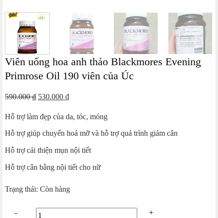
Viên uống hoa anh thảo Blackmores Evening
Primrose Oil 190 viên của Úc
Giá
Giá
590.000
₫
530.000
₫
gốc
hiện
Hỗ trợ làm đẹp của da, tóc, móng
là:
tại
590.000 ₫.
là:
Hỗ trợ giúp chuyển hoá mỡ và hỗ trợ quá trình giảm cân
530.000 ₫.
Hỗ trợ cải thiện mụn nội tiết
Hỗ trợ cân bằng nội tiết cho nữ
Trạng thái: Còn hàng