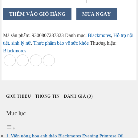
Viên
THÊM VÀO GIỎ HÀNG
MUA NGAY
uống
hoa
anh
Mã sản phẩm:
9300807287323
Danh mục:
Blackmores
,
Hỗ trợ nội
thảo
tiết, sinh lý nữ
,
Thực phẩm bảo vệ sức khỏe
Thương hiệu:
Blackmores
Blackmores
Evening
Primrose
Oil
190
viên
của
GIỚI THIỆU
THÔNG TIN
ĐÁNH GIÁ (0)
Úc
số
lượng
Mục lục
Viên uống hoa anh thảo Blackmores Evening Primrose Oil