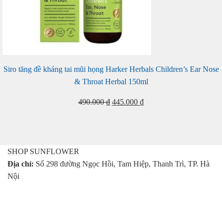
Siro tăng đề kháng tai mũi họng Harker Herbals Children’s Ear Nose
& Throat Herbal 150ml
Giá
Giá
490.000
₫
445.000
₫
gốc
hiện
là:
tại
490.000 ₫.
là:
445.000 ₫.
SHOP SUNFLOWER
Địa chỉ:
Số 298 đường Ngọc Hồi, Tam Hiệp, Thanh Trì, TP. Hà
Nội