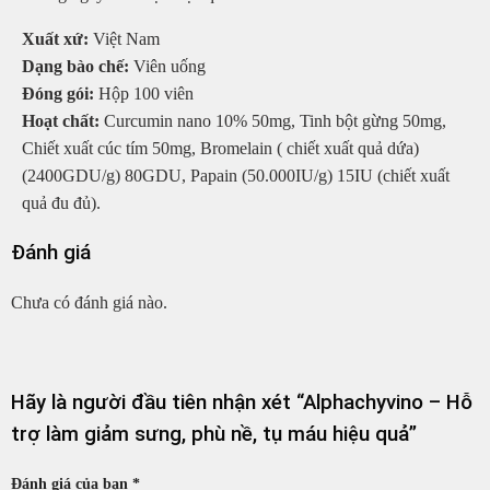
Xuất xứ:
Việt Nam
Dạng bào chế:
Viên uống
Đóng gói:
Hộp 100 viên
Hoạt chất:
Curcumin nano 10% 50mg, Tinh bột gừng 50mg,
Chiết xuất cúc tím 50mg, Bromelain ( chiết xuất quả dứa)
(2400GDU/g) 80GDU, Papain (50.000IU/g) 15IU (chiết xuất
quả đu đủ).
Đánh giá
Chưa có đánh giá nào.
Hãy là người đầu tiên nhận xét “Alphachyvino – Hỗ
trợ làm giảm sưng, phù nề, tụ máu hiệu quả”
Đánh giá của bạn
*