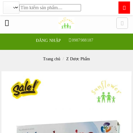
Tìm
kiếm:
Bỏ
qua
nội
dung
0987988187
ĐĂNG NHẬP
Trang chủ
/
Z Dược Phẩm