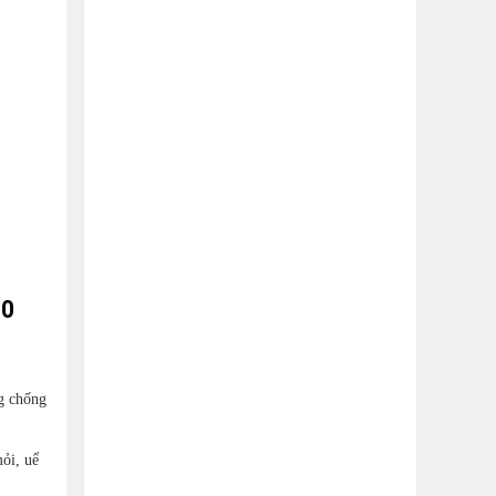
00
g chống
ỏi, uể