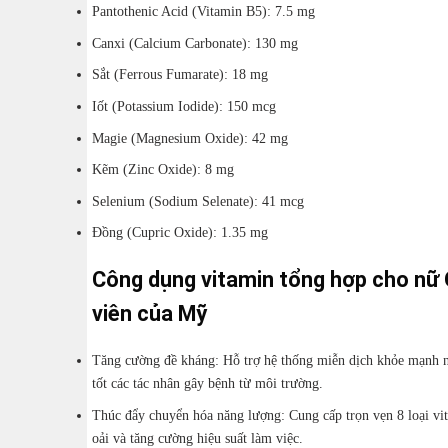
Pantothenic Acid (Vitamin B5): 7.5 mg
Canxi (Calcium Carbonate): 130 mg
Sắt (Ferrous Fumarate): 18 mg
Iốt (Potassium Iodide): 150 mcg
Magie (Magnesium Oxide): 42 mg
Kẽm (Zinc Oxide): 8 mg
Selenium (Sodium Selenate): 41 mcg
Đồng (Cupric Oxide): 1.35 mg
Công dụng vitamin tổng hợp cho nữ
viên của Mỹ
Tăng cường đề kháng: Hỗ trợ hệ thống miễn dịch khỏe mạnh n
tốt các tác nhân gây bệnh từ môi trường.
Thúc đẩy chuyển hóa năng lượng: Cung cấp trọn vẹn 8 loại v
oải và tăng cường hiệu suất làm việc.