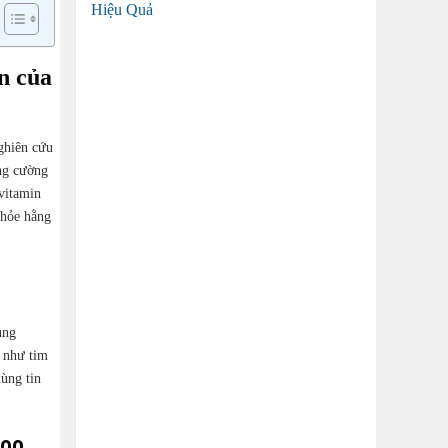
Hiệu Quả
n của
ghiên cứu
ăng cường
vitamin
khỏe hằng
ung
ể như tim
ùng tin