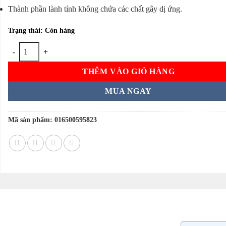
Thành phần lành tính không chứa các chất gây dị ứng.
Trạng thái: Còn hàng
Vitamin tổng hợp cho nữ One A Day Women’s Complete Multivitamin 3
THÊM VÀO GIỎ HÀNG
MUA NGAY
Mã sản phẩm:
016500595823