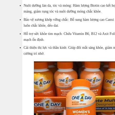
Nuôi dưỡng làn da, tóc và móng: Hàm lượng Biotin cao kết hợp
màng, giảm rụng tóc và nuôi dưỡng móng chắc khỏe.
Bảo vệ xương khớp vững chắc: Bổ sung hàm lượng cao Canxi v
luôn chắc khỏe, dẻo dai.
Hỗ trợ sức khỏe tim mạch: Chứa Vitamin B6, B12 và Axit Foli
mạch ổn định.
Cải thiện thị lực và thần kinh: Giúp đôi mắt sáng khỏe, giảm 
cường trí nhớ.