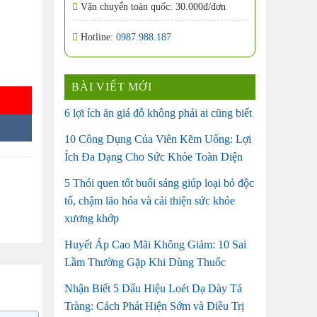
Vận chuyển toàn quốc: 30.000đ/đơn
Hotline:
0987.988.187
00 viên của Mỹ số lượng
BÀI VIẾT MỚI
6 lợi ích ăn giá đỗ không phải ai cũng biết
10 Công Dụng Của Viên Kẽm Uống: Lợi
Ích Đa Dạng Cho Sức Khỏe Toàn Diện
5 Thói quen tốt buổi sáng giúp loại bỏ độc
tố, chậm lão hóa và cải thiện sức khỏe
xương khớp
Huyết Áp Cao Mãi Không Giảm: 10 Sai
Lầm Thường Gặp Khi Dùng Thuốc
Nhận Biết 5 Dấu Hiệu Loét Dạ Dày Tá
Tràng: Cách Phát Hiện Sớm và Điều Trị