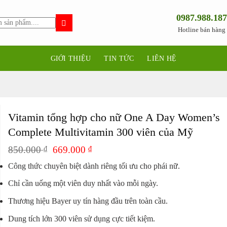
0987.988.187
Hotline bán hàng
GIỚI THIỆU
TIN TỨC
LIÊN HỆ
Vitamin tổng hợp cho nữ One A Day Women’s
Complete Multivitamin 300 viên của Mỹ
Giá
Giá
850.000
₫
669.000
₫
gốc
hiện
Công thức chuyên biệt dành riêng tối ưu cho phái nữ.
là:
tại
850.000 ₫.
là:
Chỉ cần uống một viên duy nhất vào mỗi ngày.
669.000 ₫.
Thương hiệu Bayer uy tín hàng đầu trên toàn cầu.
Dung tích lớn 300 viên sử dụng cực tiết kiệm.