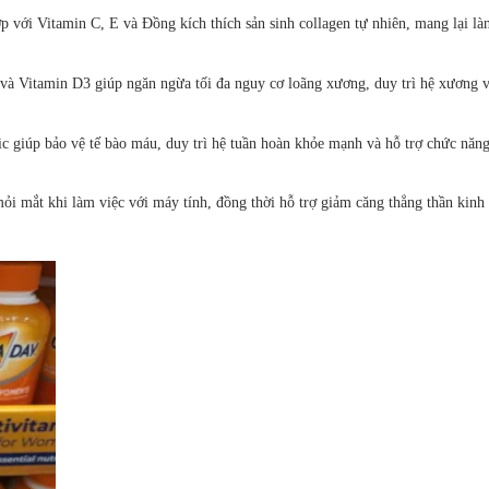
 với Vitamin C, E và Đồng kích thích sản sinh collagen tự nhiên, mang lại là
à Vitamin D3 giúp ngăn ngừa tối đa nguy cơ loãng xương, duy trì hệ xương v
c giúp bảo vệ tế bào máu, duy trì hệ tuần hoàn khỏe mạnh và hỗ trợ chức năn
mỏi mắt khi làm việc với máy tính, đồng thời hỗ trợ giảm căng thẳng thần kinh