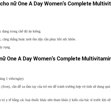
p cho nữ One A Day Women’s Complete Multivi
c đang trong chế độ ăn kiêng.
, căng thẳng hoặc mới ốm dậy cần phục hồi sức khỏe.
ãy rụng.
o nữ One A Day Women’s Complete Multivitami
úng 1 viên/ngày).
ron), cần để xa tầm tay của trẻ em để tránh trường hợp vô tình sử dụng quá 
rị y tế bằng các loại thuốc khác nên tham khảo ý kiến của bác sĩ trước khi s