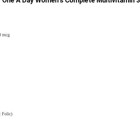
ữ One A Day Women’s Complete Multivitamin 
00 mcg
 Folic)