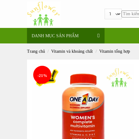
Bỏ
qua
Tìm
nội
kiếm:
dung
DANH MỤC SẢN PHẨM
Trang chủ
/
Vitamin và khoáng chất
/
Vitamin tổng hợp
-21%