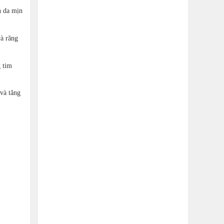
n da mịn
à răng
g tim
 và tăng