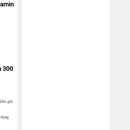
tamin
n 300
liều gây
ử dụng