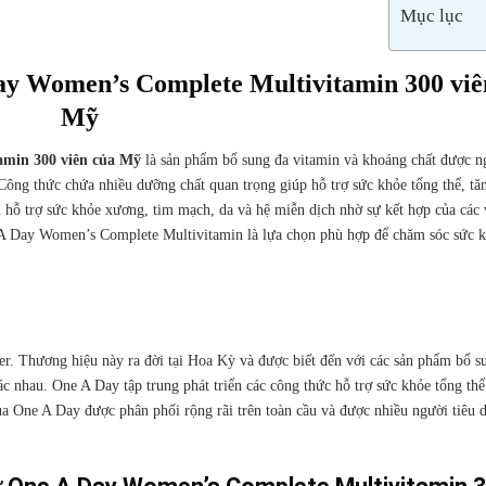
Mục lục
ay Women’s Complete Multivitamin 300 viê
Mỹ
amin 300 viên của Mỹ
là sản phẩm bổ sung đa vitamin và khoáng chất được n
Công thức chứa nhiều dưỡng chất quan trọng giúp hỗ trợ sức khỏe tổng thể, t
hỗ trợ sức khỏe xương, tim mạch, da và hệ miễn dịch nhờ sự kết hợp của các 
ne A Day Women’s Complete Multivitamin là lựa chọn phù hợp để chăm sóc sức 
er
. Thương hiệu này ra đời tại
Hoa Kỳ
và được biết đến với các sản phẩm bổ s
 nhau. One A Day tập trung phát triển các công thức hỗ trợ sức khỏe tổng th
 One A Day được phân phối rộng rãi trên toàn cầu và được nhiều người tiêu d