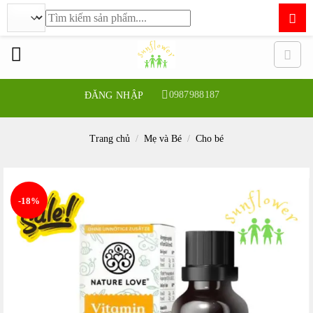
Tìm
kiếm:
Bỏ
qua
nội
dung
0987988187
ĐĂNG NHẬP
Trang chủ
/
Mẹ và Bé
/
Cho bé
-18%