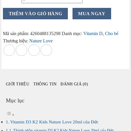
Vitamin
THÊM VÀO GIỎ HÀNG
MUA NGAY
D3
K2
Kids
Mã sản phẩm:
4260488135298
Danh mục:
Vitamin D
,
Cho bé
Nature
Thương hiệu:
Nature Love
Love
20ml
của
Đức
số
lượng
GIỚI THIỆU
THÔNG TIN
ĐÁNH GIÁ (0)
Mục lục
Vitamin D3 K2 Kids Nature Love 20ml của Đức
Thành phần vitamin D3 K2 Kids Nature Love 20ml của Đức