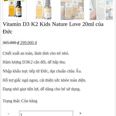
Vitamin D3 K2 Kids Nature Love 20ml của
Đức
Giá
Giá
365.000
₫
299.000
₫
gốc
hiện
Chiết xuất an toàn, lành tính cho trẻ nhỏ.
là:
tại
365.000 ₫.
là:
Hàm lượng D3K2 cân đối, dễ hấp thu.
299.000 ₫.
Nhập khẩu trực tiếp từ Đức, đạt chuẩn châu Âu.
Hỗ trợ giấc ngủ ngon, cải thiện sức khỏe toàn diện.
Dạng nhỏ giọt tiện lợi, dễ dàng cho bé sử dụng.
Trạng thái: Còn hàng