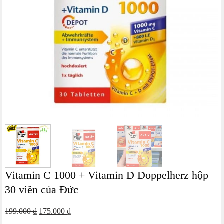
Vitamin C 1000 + Vitamin D Doppelherz hộp
30 viên của Đức
Giá
Giá
199.000
₫
175.000
₫
gốc
hiện