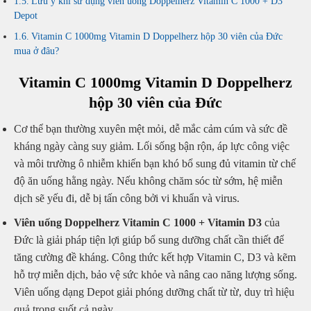
Lưu ý khi sử dụng viên uống Doppelherz Vitamin C 1000 + D3
Depot
Vitamin C 1000mg Vitamin D Doppelherz hộp 30 viên của Đức
mua ở đâu?
Vitamin C 1000mg Vitamin D Doppelherz
hộp 30 viên của Đức
Cơ thể bạn thường xuyên mệt mỏi, dễ mắc cảm cúm và sức đề
kháng ngày càng suy giảm. Lối sống bận rộn, áp lực công việc
và môi trường ô nhiễm khiến bạn khó bổ sung đủ vitamin từ chế
độ ăn uống hằng ngày. Nếu không chăm sóc từ sớm, hệ miễn
dịch sẽ yếu đi, dễ bị tấn công bởi vi khuẩn và virus.
Viên uống Doppelherz Vitamin C 1000 + Vitamin D3
của
Đức là giải pháp tiện lợi giúp bổ sung dưỡng chất cần thiết để
tăng cường đề kháng. Công thức kết hợp Vitamin C, D3 và kẽm
hỗ trợ miễn dịch, bảo vệ sức khỏe và nâng cao năng lượng sống.
Viên uống dạng Depot giải phóng dưỡng chất từ từ, duy trì hiệu
quả trong suốt cả ngày.