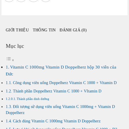
Doppelherz
hộp
30
viên
GIỚI THIỆU
THÔNG TIN
ĐÁNH GIÁ (0)
của
Đức
số
Mục lục
lượng
Vitamin C 1000mg Vitamin D Doppelherz hộp 30 viên của
Đức
Công dụng viên uống Doppelherz Vitamin C 1000 + Vitamin D
Thành phần Doppelherz Vitamin C 1000 + VItamin D
Thành phần dinh dưỡng
Đối tượng sử dụng viên uống Vitamin C 1000mg + Vitamin D
Doppelherz
Cách dùng Vitamin C 1000mg Vitamin D Doppelherz