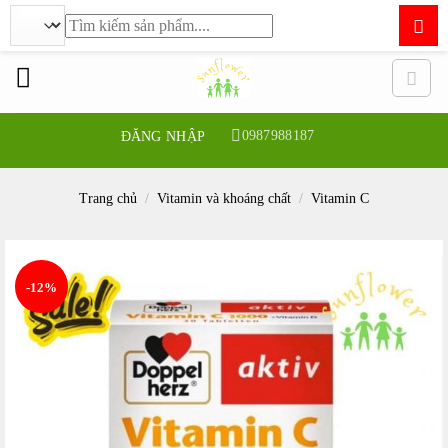
Tìm
kiếm:
Bỏ
qua
nội
dung
0987988187
ĐĂNG NHẬP
Trang chủ
/
Vitamin và khoáng chất
/
Vitamin C
-12%