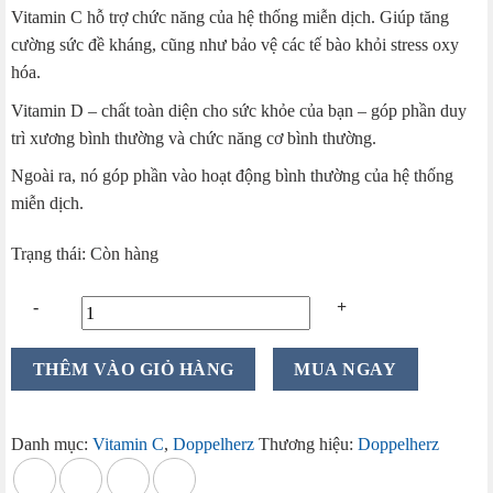
Vitamin C hỗ trợ chức năng của hệ thống miễn dịch. Giúp tăng
là:
tại
cường sức đề kháng, cũng như bảo vệ các tế bào khỏi stress oxy
199.000 ₫.
là:
hóa.
175.000 ₫.
Vitamin D – chất toàn diện cho sức khỏe của bạn – góp phần duy
trì xương bình thường và chức năng cơ bình thường.
Ngoài ra, nó góp phần vào hoạt động bình thường của hệ thống
miễn dịch.
Trạng thái: Còn hàng
Vitamin
THÊM VÀO GIỎ HÀNG
MUA NGAY
C
1000
+
Danh mục:
Vitamin C
,
Doppelherz
Thương hiệu:
Doppelherz
Vitamin
D