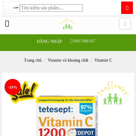
Tìm
kiếm:
Bỏ
qua
nội
dung
0987988187
ĐĂNG NHẬP
Trang chủ
/
Vitamin và khoáng chất
/
Vitamin C
-19%