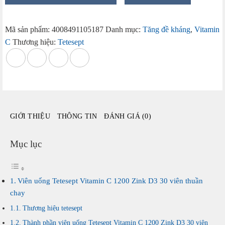
uống
Tetesept
Vitamin
Mã sản phẩm:
4008491105187
Danh mục:
Tăng đề kháng
,
Vitamin
C
C
Thương hiệu:
Tetesept
1200
Zink
D3
30
viên
thuần
GIỚI THIỆU
THÔNG TIN
ĐÁNH GIÁ (0)
chay
của
Đức
Mục lục
số
lượng
Viên uống Tetesept Vitamin C 1200 Zink D3 30 viên thuần
chay
Thương hiệu tetesept
Thành phần viên uống Tetesept Vitamin C 1200 Zink D3 30 viên