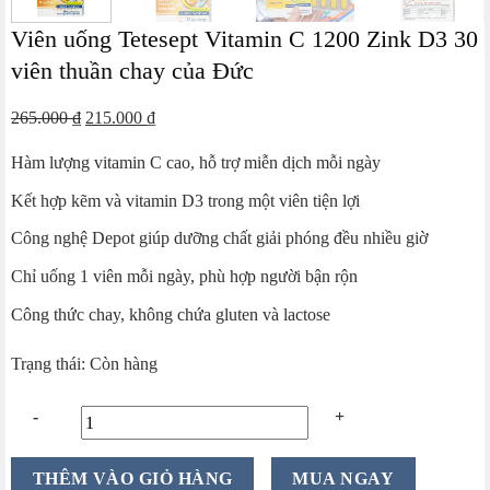
Viên uống Tetesept Vitamin C 1200 Zink D3 30
viên thuần chay của Đức
Giá
Giá
265.000
₫
215.000
₫
gốc
hiện
Hàm lượng vitamin C cao, hỗ trợ miễn dịch mỗi ngày
là:
tại
265.000 ₫.
là:
Kết hợp kẽm và vitamin D3 trong một viên tiện lợi
215.000 ₫.
Công nghệ Depot giúp dưỡng chất giải phóng đều nhiều giờ
Chỉ uống 1 viên mỗi ngày, phù hợp người bận rộn
Công thức chay, không chứa gluten và lactose
Trạng thái: Còn hàng
Viên
THÊM VÀO GIỎ HÀNG
MUA NGAY