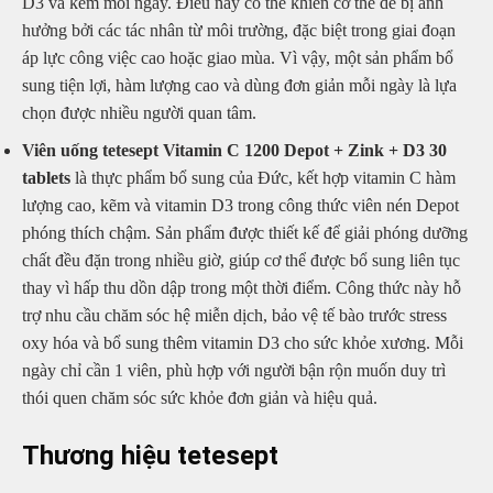
D3 và kẽm mỗi ngày. Điều này có thể khiến cơ thể dễ bị ảnh
hưởng bởi các tác nhân từ môi trường, đặc biệt trong giai đoạn
áp lực công việc cao hoặc giao mùa. Vì vậy, một sản phẩm bổ
sung tiện lợi, hàm lượng cao và dùng đơn giản mỗi ngày là lựa
chọn được nhiều người quan tâm.
Viên uống tetesept Vitamin C 1200 Depot + Zink + D3 30
tablets
là thực phẩm bổ sung của Đức, kết hợp vitamin C hàm
lượng cao, kẽm và vitamin D3 trong công thức viên nén Depot
phóng thích chậm. Sản phẩm được thiết kế để giải phóng dưỡng
chất đều đặn trong nhiều giờ, giúp cơ thể được bổ sung liên tục
thay vì hấp thu dồn dập trong một thời điểm. Công thức này hỗ
trợ nhu cầu chăm sóc hệ miễn dịch, bảo vệ tế bào trước stress
oxy hóa và bổ sung thêm vitamin D3 cho sức khỏe xương. Mỗi
ngày chỉ cần 1 viên, phù hợp với người bận rộn muốn duy trì
thói quen chăm sóc sức khỏe đơn giản và hiệu quả.
Thương hiệu tetesept