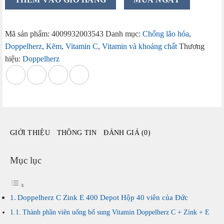
Doppelherz
C
Zink
Mã sản phẩm:
4009932003543
Danh mục:
Chống lão hóa
,
E
Doppelherz
,
Kẽm
,
Vitamin C
,
Vitamin và khoáng chất
Thương
400
hiệu:
Doppelherz
Depot
hộp
40
viên
của
Đức
GIỚI THIỆU
THÔNG TIN
ĐÁNH GIÁ (0)
số
lượng
Mục lục
Doppelherz C Zink E 400 Depot Hộp 40 viên của Đức
Thành phần viên uống bố sung Vitamin Doppelherz C + Zink + E