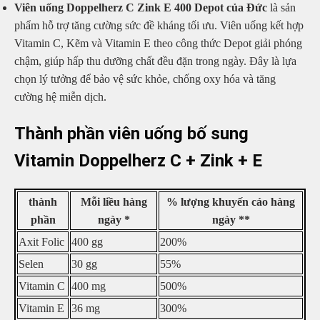
Viên uống Doppelherz C Zink E 400 Depot của Đức
là sản
phẩm hỗ trợ tăng cường sức đề kháng tối ưu. Viên uống kết hợp
Vitamin C, Kẽm và Vitamin E theo công thức Depot giải phóng
chậm, giúp hấp thu dưỡng chất đều đặn trong ngày. Đây là lựa
chọn lý tưởng để bảo vệ sức khỏe, chống oxy hóa và tăng
cường hệ miễn dịch.
Thành phần viên uống bố sung
Vitamin Doppelherz C + Zink + E
thành
Mỗi liều hàng
% lượng khuyến cáo hàng
phần
ngày *
ngày **
Axit Folic
400 gg
200%
Selen
30 gg
55%
Vitamin C
400 mg
500%
Vitamin E
36 mg
300%