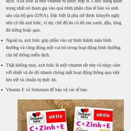
dịch. Axit folic là một vitamin từ phức hợp B. Chức năng quan
trọng nhất nó tham gia vào quá trình phân chia tế bào và sinh
sản của bộ gen (DNA). Đặc biệt là phụ nữ được khuyến nghị
nên có đủ axit folic, ví dụ: chế độ ăn có đủ rau xanh, đậu, lòng
đỏ trứng hoặc gan.
Ngoài ra, axit folic góp phần vào sự hình thành máu bình
thường và cũng đóng một vai trò trong hoạt động bình thường
của hệ thống miễn dịch.
Thật không may, axit folic là một vitamin rất nhẹ và nhạy cảm
với nhiệt và do đó nhanh chóng mất hoạt động thông qua việc
lưu trữ và chuẩn bị thức ăn.
Vitamin E và Selenium để bảo vệ các tế bào