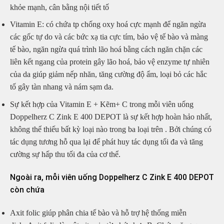
khỏe mạnh, cân bằng nội tiết tố
Vitamin E: có chứa tp chống oxy hoá cực mạnh để ngăn ngừa
các gốc tự do và các bức xạ tia cực tím, bảo vệ tế bào và màng
tế bào, ngăn ngừa quá trình lão hoá bằng cách ngăn chặn các
liên kết ngang của protein gây lão hoá, bảo vệ enzyme tự nhiên
của da giúp giảm nếp nhăn, tăng cường độ ẩm, loại bỏ các hắc
tố gây tàn nhang và nám sạm da.
Sự kết hợp của Vitamin E + Kẽm+ C trong mỗi viên uống
Doppelherz C Zink E 400 DEPOT là sự kết hợp hoàn hảo nhất,
không thể thiếu bất kỳ loại nào trong ba loại trên . Bởi chúng có
tác dụng tương hỗ qua lại để phát huy tác dụng tối đa và tăng
cường sự hấp thu tối đa của cơ thể.
Ngoài ra, mỗi viên uống Doppelherz C Zink E 400 DEPOT
còn chứa
Axit folic giúp phân chia tế bào và hỗ trợ hệ thống miễn