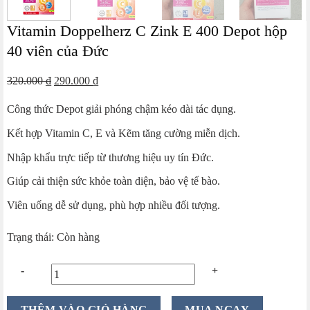
Vitamin Doppelherz C Zink E 400 Depot hộp
40 viên của Đức
Giá
Giá
320.000
₫
290.000
₫
gốc
hiện
Công thức Depot giải phóng chậm kéo dài tác dụng.
là:
tại
320.000 ₫.
là:
Kết hợp Vitamin C, E và Kẽm tăng cường miễn dịch.
290.000 ₫.
Nhập khẩu trực tiếp từ thương hiệu uy tín Đức.
Giúp cải thiện sức khỏe toàn diện, bảo vệ tế bào.
Viên uống dễ sử dụng, phù hợp nhiều đối tượng.
Trạng thái: Còn hàng
Vitamin
THÊM VÀO GIỎ HÀNG
MUA NGAY