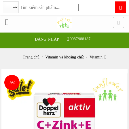
Tìm
kiếm:
Bỏ
qua
nội
dung
0987988187
ĐĂNG NHẬP
Trang chủ
/
Vitamin và khoáng chất
/
Vitamin C
-9%