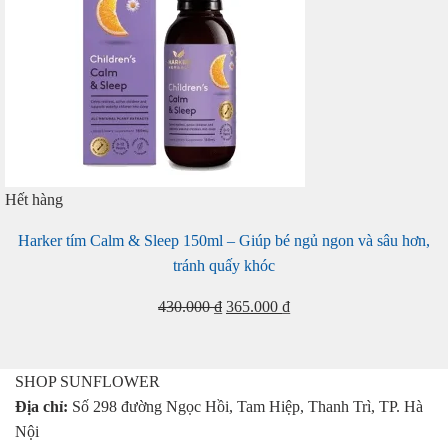
Hết hàng
Harker tím Calm & Sleep 150ml – Giúp bé ngủ ngon và sâu hơn,
tránh quấy khóc
Giá
Giá
430.000
₫
365.000
₫
gốc
hiện
là:
tại
430.000 ₫.
là:
SHOP SUNFLOWER
365.000 ₫.
Địa chỉ:
Số 298 đường Ngọc Hồi, Tam Hiệp, Thanh Trì, TP. Hà
Nội