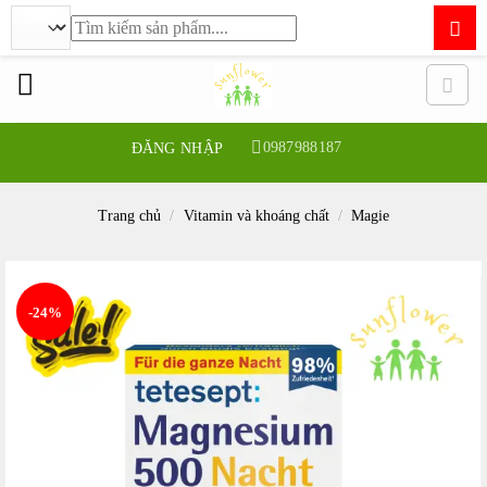
Tìm
kiếm:
Bỏ
qua
nội
dung
0987988187
ĐĂNG NHẬP
Trang chủ
/
Vitamin và khoáng chất
/
Magie
-24%