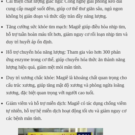
Cải thiện chất lượng giấc ngủ: Công nghệ giải phóng kéo dài
cung cấp magiê suốt đêm, giúp cơ thể thư giãn sâu, ngủ ngon
không bị gián đoạn và thức dậy tràn đầy năng lượng.
Tăng cường sức khỏe tim mạch: Magiê giúp điều hòa nhịp tim,
hỗ trợ tuần hoàn máu tốt hơn, giảm nguy cơ rối loạn nhịp tim và
duy trì huyết áp ổn định.
Hỗ trợ chuyển hóa năng lượng: Tham gia vào hơn 300 phản
ứng enzyme trong cơ thể, giúp chuyển hóa thức ăn thành năng
lượng hiệu quả, giảm mệt mỏi mãn tính.
Duy trì xương chắc khỏe: Magiê là khoáng chất quan trọng cho
cấu trúc xương, giúp tăng mật độ xương và phòng ngừa loãng
xương, đặc biệt quan trọng với người cao tuổi.
Giảm viêm và hỗ trợ miễn dịch: Magiê có tác dụng chống viêm
tự nhiên, hỗ trợ hệ miễn dịch hoạt động tối ưu và giảm nguy cơ
các bệnh mãn tính.