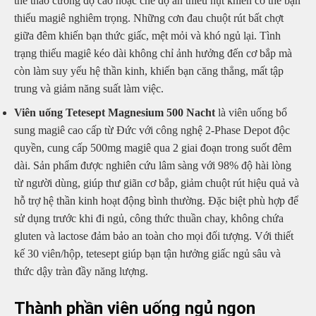
thể thao cường độ cao hoặc chế độ ăn thiếu hụt khiến cơ thể bạn
thiếu magiê nghiêm trọng. Những cơn đau chuột rút bất chợt
giữa đêm khiến bạn thức giấc, mệt mỏi và khó ngủ lại. Tình
trạng thiếu magiê kéo dài không chỉ ảnh hưởng đến cơ bắp mà
còn làm suy yếu hệ thần kinh, khiến bạn căng thẳng, mất tập
trung và giảm năng suất làm việc.
Viên uống Tetesept Magnesium 500 Nacht
là viên uống bổ
sung magiê cao cấp từ Đức với công nghệ 2-Phase Depot độc
quyền, cung cấp 500mg magiê qua 2 giai đoạn trong suốt đêm
dài. Sản phẩm được nghiên cứu lâm sàng với 98% độ hài lòng
từ người dùng, giúp thư giãn cơ bắp, giảm chuột rút hiệu quả và
hỗ trợ hệ thần kinh hoạt động bình thường. Đặc biệt phù hợp để
sử dụng trước khi đi ngủ, công thức thuần chay, không chứa
gluten và lactose đảm bảo an toàn cho mọi đối tượng. Với thiết
kế 30 viên/hộp, tetesept giúp bạn tận hưởng giấc ngủ sâu và
thức dậy tràn đầy năng lượng.
Thành phần viên uống ngủ ngon