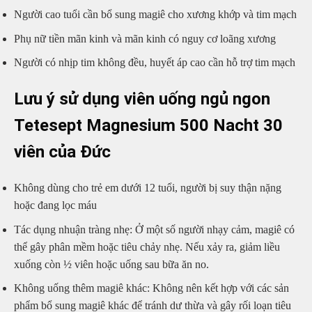
Người cao tuổi cần bổ sung magiê cho xương khớp và tim mạch
Phụ nữ tiền mãn kinh và mãn kinh có nguy cơ loãng xương
Người có nhịp tim không đều, huyết áp cao cần hỗ trợ tim mạch
Lưu ý sử dụng viên uống ngủ ngon
Tetesept Magnesium 500 Nacht 30
viên của Đức
Không dùng cho trẻ em dưới 12 tuổi, người bị suy thận nặng
hoặc đang lọc máu
Tác dụng nhuận tràng nhẹ: Ở một số người nhạy cảm, magiê có
thể gây phân mềm hoặc tiêu chảy nhẹ. Nếu xảy ra, giảm liều
xuống còn ½ viên hoặc uống sau bữa ăn no.
Không uống thêm magiê khác: Không nên kết hợp với các sản
phẩm bổ sung magiê khác để tránh dư thừa và gây rối loạn tiêu