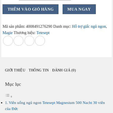
Viên
THÊM VÀO GIỎ HÀNG
MUA NGAY
uống
ngủ
ngon
Mã sản phẩm:
4008491276290
Danh mục:
Hỗ trợ giấc ngủ ngon
,
Tetesept
Magie
Thương hiệu:
Tetesept
Magnesium
500
Nacht
30
viên
của
GIỚI THIỆU
THÔNG TIN
ĐÁNH GIÁ (0)
Đức
số
lượng
Mục lục
Viên uống ngủ ngon Tetesept Magnesium 500 Nacht 30 viên
của Đức