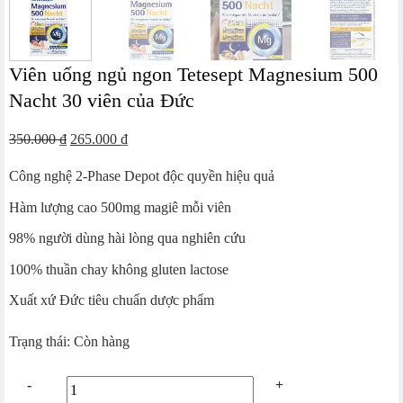
Viên uống ngủ ngon Tetesept Magnesium 500
Nacht 30 viên của Đức
Giá
Giá
350.000
₫
265.000
₫
gốc
hiện
Công nghệ 2-Phase Depot độc quyền hiệu quả
là:
tại
350.000 ₫.
là:
Hàm lượng cao 500mg magiê mỗi viên
265.000 ₫.
98% người dùng hài lòng qua nghiên cứu
100% thuần chay không gluten lactose
Xuất xứ Đức tiêu chuẩn dược phẩm
Trạng thái: Còn hàng