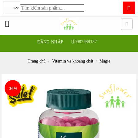
Tìm
kiếm:
Bỏ
qua
nội
dung
0987988187
ĐĂNG NHẬP
Trang chủ
/
Vitamin và khoáng chất
/
Magie
-36%