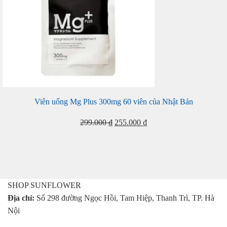
Viên uống Mg Plus 300mg 60 viên của Nhật Bản
Giá
Giá
299.000
₫
255.000
₫
gốc
hiện
là:
tại
299.000 ₫.
là:
255.000 ₫.
SHOP SUNFLOWER
Địa chỉ:
Số 298 đường Ngọc Hồi, Tam Hiệp, Thanh Trì, TP. Hà
Nội