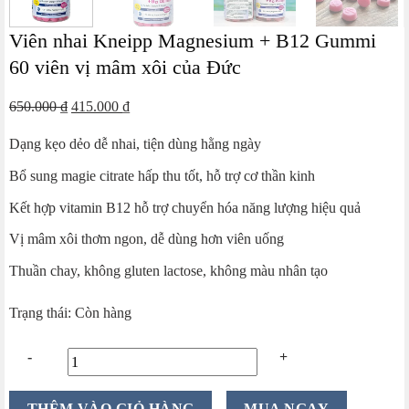
Viên nhai Kneipp Magnesium + B12 Gummi
60 viên vị mâm xôi của Đức
Giá
Giá
650.000
₫
415.000
₫
gốc
hiện
Dạng kẹo dẻo dễ nhai, tiện dùng hằng ngày
là:
tại
650.000 ₫.
là:
Bổ sung magie citrate hấp thu tốt, hỗ trợ cơ thần kinh
415.000 ₫.
Kết hợp vitamin B12 hỗ trợ chuyển hóa năng lượng hiệu quả
Vị mâm xôi thơm ngon, dễ dùng hơn viên uống
Thuần chay, không gluten lactose, không màu nhân tạo
Trạng thái: Còn hàng
Viên
THÊM VÀO GIỎ HÀNG
MUA NGAY