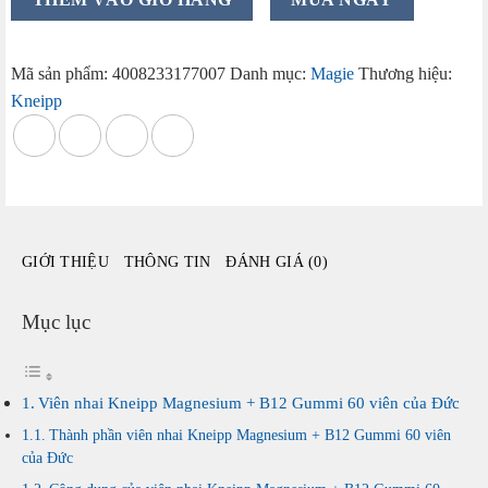
nhai
Kneipp
Magnesium
Mã sản phẩm:
4008233177007
Danh mục:
Magie
Thương hiệu:
+
Kneipp
B12
Gummi
60
viên
vị
mâm
GIỚI THIỆU
THÔNG TIN
ĐÁNH GIÁ (0)
xôi
của
Đức
Mục lục
số
lượng
Viên nhai Kneipp Magnesium + B12 Gummi 60 viên của Đức
Thành phần viên nhai Kneipp Magnesium + B12 Gummi 60 viên
của Đức