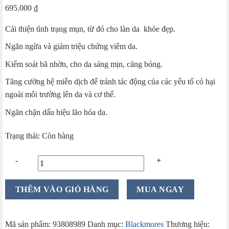
695.000
₫
Cải thiện tình trạng mụn, từ đó cho làn da khỏe đẹp.
Ngăn ngừa và giảm triệu chứng viêm da.
Kiểm soát bã nhờn, cho da sáng mịn, căng bóng.
Tăng cường hệ miễn dịch để tránh tác động của các yếu tố có hại
ngoài môi trường lên da và cơ thể.
Ngăn chặn dấu hiệu lão hóa da.
Trạng thái: Còn hàng
Viên
THÊM VÀO GIỎ HÀNG
MUA NGAY
uống
Blackmores
Bio
Mã sản phẩm:
93808989
Danh mục:
Blackmores
Thương hiệu: