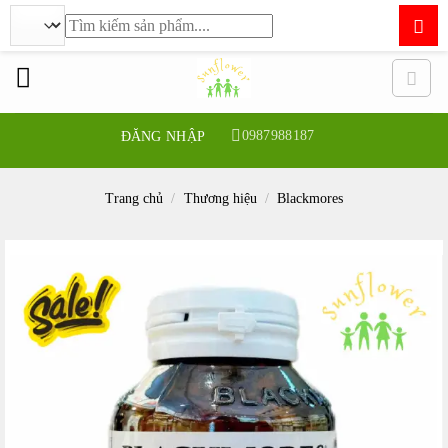
Tìm
kiếm:
Bỏ
qua
nội
dung
0987988187
ĐĂNG NHẬP
Trang chủ
/
Thương hiệu
/
Blackmores