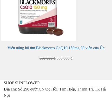
Viên uống bổ tim Blackmores CoQ10 150mg 30 viên của Úc
Giá
Giá
360.000
₫
305.000
₫
gốc
hiện
là:
tại
360.000 ₫.
là:
305.000 ₫.
SHOP SUNFLOWER
Địa chỉ:
Số 298 đường Ngọc Hồi, Tam Hiệp, Thanh Trì, TP. Hà
Nội