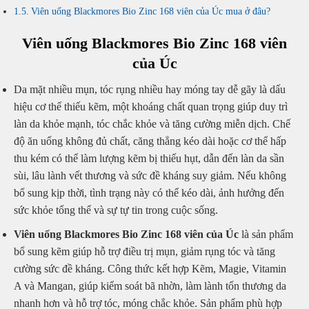
Viên uống Blackmores Bio Zinc 168 viên của Úc mua ở đâu?
Viên uống Blackmores Bio Zinc 168 viên
của Úc
Da mặt nhiều mụn, tóc rụng nhiều hay móng tay dễ gãy là dấu
hiệu cơ thể thiếu kẽm, một khoáng chất quan trọng giúp duy trì
làn da khỏe mạnh, tóc chắc khỏe và tăng cường miễn dịch. Chế
độ ăn uống không đủ chất, căng thẳng kéo dài hoặc cơ thể hấp
thu kém có thể làm lượng kẽm bị thiếu hụt, dẫn đến làn da sần
sùi, lâu lành vết thương và sức đề kháng suy giảm. Nếu không
bổ sung kịp thời, tình trạng này có thể kéo dài, ảnh hưởng đến
sức khỏe tổng thể và sự tự tin trong cuộc sống.
Viên uống Blackmores Bio Zinc 168 viên của Úc
là sản phẩm
bổ sung kẽm giúp hỗ trợ điều trị mụn, giảm rụng tóc và tăng
cường sức đề kháng. Công thức kết hợp Kẽm, Magie, Vitamin
A và Mangan, giúp kiểm soát bã nhờn, làm lành tổn thương da
nhanh hơn và hỗ trợ tóc, móng chắc khỏe. Sản phẩm phù hợp