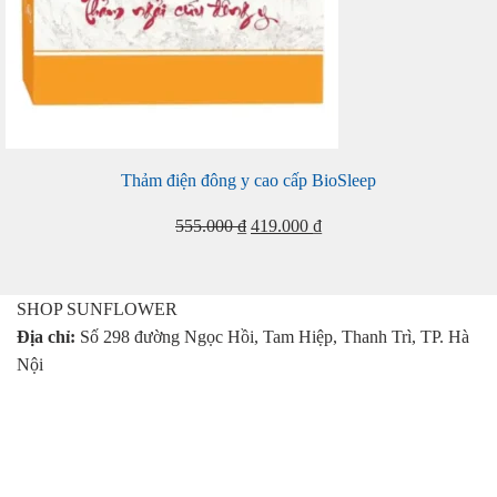
Thảm điện đông y cao cấp BioSleep
Giá
Giá
555.000
₫
419.000
₫
gốc
hiện
là:
tại
555.000 ₫.
là:
SHOP SUNFLOWER
419.000 ₫.
Địa chỉ:
Số 298 đường Ngọc Hồi, Tam Hiệp, Thanh Trì, TP. Hà
Nội