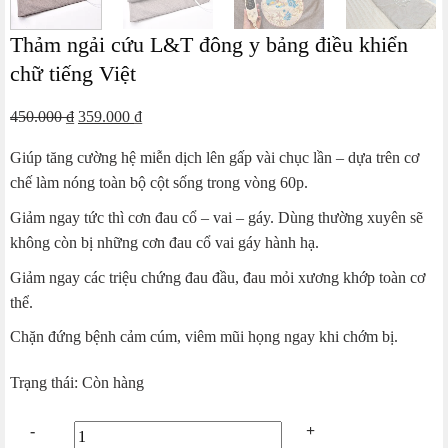
Thảm ngải cứu L&T đông y bảng điều khiển
chữ tiếng Việt
Giá
Giá
450.000
₫
359.000
₫
gốc
hiện
Giúp tăng cường hệ miễn dịch lên gấp vài chục lần – dựa trên cơ
là:
tại
chế làm nóng toàn bộ cột sống trong vòng 60p.
450.000 ₫.
là:
359.000 ₫.
Giảm ngay tức thì cơn đau cổ – vai – gáy. Dùng thường xuyên sẽ
không còn bị những cơn đau cổ vai gáy hành hạ.
Giảm ngay các triệu chứng đau đầu, đau mỏi xương khớp toàn cơ
thể.
Chặn đứng bệnh cảm cúm, viêm mũi họng ngay khi chớm bị.
Trạng thái: Còn hàng