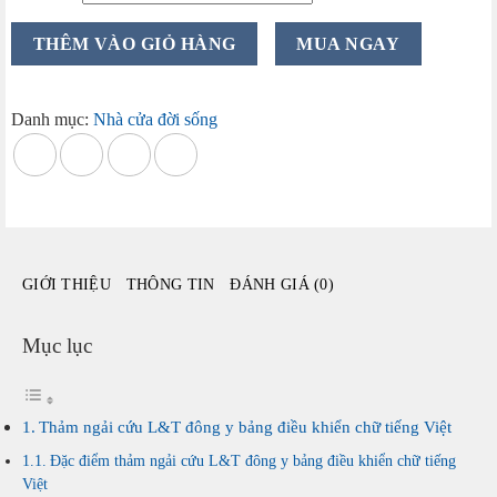
Thảm
THÊM VÀO GIỎ HÀNG
MUA NGAY
ngải
cứu
L&T
Danh mục:
Nhà cửa đời sống
đông
y
bảng
điều
khiển
chữ
GIỚI THIỆU
THÔNG TIN
ĐÁNH GIÁ (0)
tiếng
Việt
số
Mục lục
lượng
Thảm ngải cứu L&T đông y bảng điều khiển chữ tiếng Việt
Đặc điểm thảm ngải cứu L&T đông y bảng điều khiển chữ tiếng
Việt