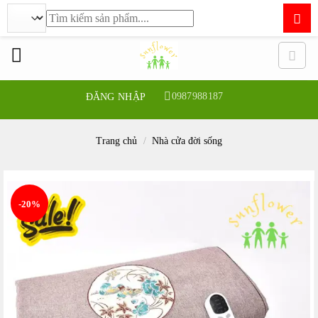
Tìm
kiếm:
Bỏ
qua
nội
dung
0987988187
ĐĂNG NHẬP
Trang chủ
/
Nhà cửa đời sống
-20%