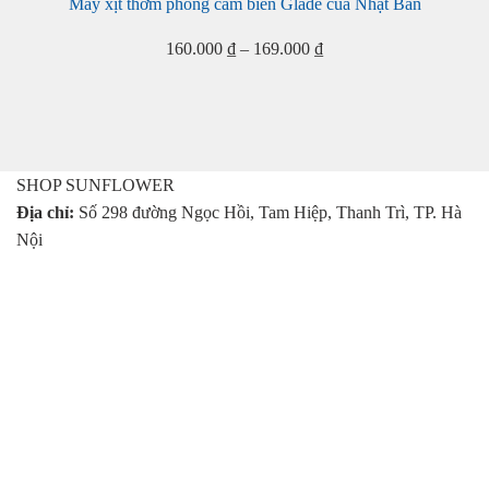
Máy xịt thơm phòng cảm biến Glade của Nhật Bản
Khoảng
160.000
₫
–
169.000
₫
giá:
từ
160.000 ₫
đến
169.000 ₫
SHOP SUNFLOWER
Địa chỉ:
Số 298 đường Ngọc Hồi, Tam Hiệp, Thanh Trì, TP. Hà
Nội