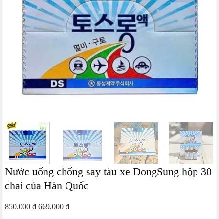
Nước uống chống say tàu xe DongSung hộp 30
chai của Hàn Quốc
Giá
Giá
850.000
₫
669.000
₫
gốc
hiện