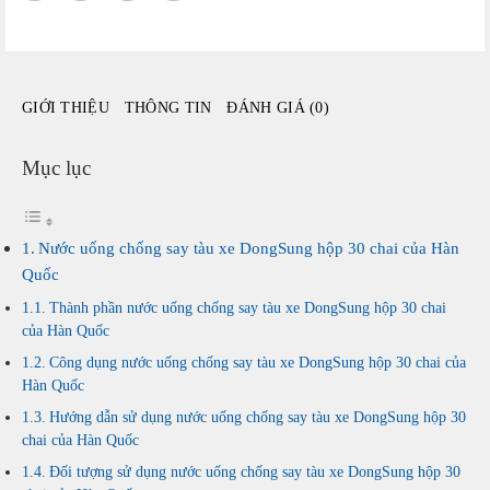
hộp
30
chai
của
GIỚI THIỆU
THÔNG TIN
ĐÁNH GIÁ (0)
Hàn
Quốc
số
Mục lục
lượng
Nước uống chống say tàu xe DongSung hộp 30 chai của Hàn
Quốc
Thành phần nước uống chống say tàu xe DongSung hộp 30 chai
của Hàn Quốc
Công dụng nước uống chống say tàu xe DongSung hộp 30 chai của
Hàn Quốc
Hướng dẫn sử dụng nước uống chống say tàu xe DongSung hộp 30
chai của Hàn Quốc
Đối tượng sử dụng nước uống chống say tàu xe DongSung hộp 30