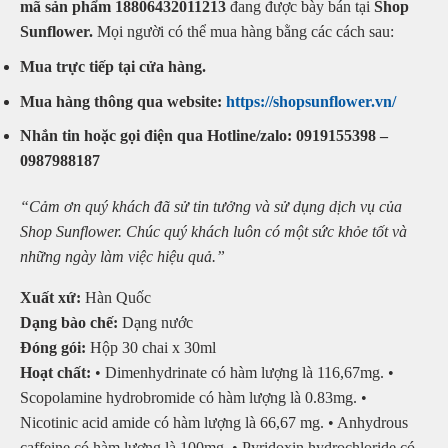
mã sản phẩm 18806432011213
đang được bày bán tại
Shop
Sunflower.
Mọi người có thể mua hàng bằng các cách sau:
Mua trực tiếp tại cửa hàng.
Mua hàng thông qua website:
https://shopsunflower.vn/
Nhắn tin hoặc gọi điện qua Hotline/zalo: 0919155398 –
0987988187
“Cảm ơn quý khách đã sử tin tưởng và sử dụng dịch vụ của
Shop Sunflower. Chúc quý khách luôn có một sức khỏe tốt và
những ngày làm việc hiệu quả.”
Xuất xứ:
Hàn Quốc
Dạng bào chế:
Dạng nước
Đóng gói:
Hộp 30 chai x 30ml
Hoạt chất:
• Dimenhydrinate có hàm lượng là 116,67mg. •
Scopolamine hydrobromide có hàm lượng là 0.83mg. •
Nicotinic acid amide có hàm lượng là 66,67 mg. • Anhydrous
caffeine có hàm lượng là 100mg. • Pyridoxin hydrochloride có