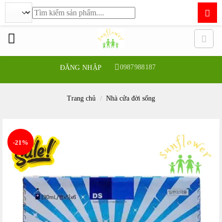
Tìm
kiếm:
Bỏ
qua
nội
dung
0987988187
ĐĂNG NHẬP
Trang chủ
/
Nhà cửa đời sống
-21%