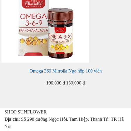
Omega 369 Mirrolla Nga hộp 100 viên
Giá
Giá
190.000
₫
139.000
₫
gốc
hiện
là:
tại
190.000 ₫.
là:
139.000 ₫.
SHOP SUNFLOWER
Địa chỉ:
Số 298 đường Ngọc Hồi, Tam Hiệp, Thanh Trì, TP. Hà
Nội