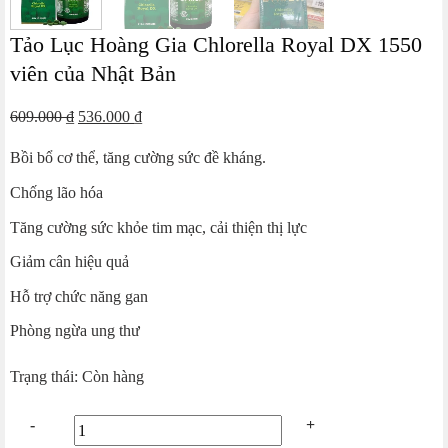
Tảo Lục Hoàng Gia Chlorella Royal DX 1550
viên của Nhật Bản
Giá
Giá
609.000
₫
536.000
₫
gốc
hiện
Bồi bổ cơ thể, tăng cường sức đề kháng.
là:
tại
609.000 ₫.
là:
Chống lão hóa
536.000 ₫.
Tăng cường sức khỏe tim mạc, cải thiện thị lực
Giảm cân hiệu quả
Hỗ trợ chức năng gan
Phòng ngừa ung thư
Trạng thái: Còn hàng