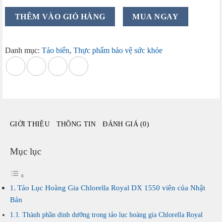
Tảo
THÊM VÀO GIỎ HÀNG
MUA NGAY
Lục
Hoàng
Gia
Danh mục:
Tảo biển
,
Thực phẩm bảo vệ sức khỏe
Chlorella
Royal
DX
1550
viên
của
GIỚI THIỆU
THÔNG TIN
ĐÁNH GIÁ (0)
Nhật
Bản
số
Mục lục
lượng
Tảo Lục Hoàng Gia Chlorella Royal DX 1550 viên của Nhật
Bản
Thành phần dinh dưỡng trong tảo lục hoàng gia Chlorella Royal