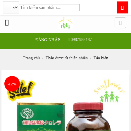
Tìm
kiếm:
Bỏ
qua
nội
dung
0987988187
ĐĂNG NHẬP
Trang chủ
/
Thảo dược từ thiên nhiên
/
Tảo biển
-12%