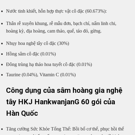
Nước tinh khiết, hỗn hợp thực vật cô đặc (
60.673%
):
Thân rễ xuyên khung, rễ mẫu đơn, bạch chỉ, nấm linh chi,
hoàng kỳ, địa hoàng, cam thảo, quế, táo đỏ, gừng.
Nhụy hoa nghệ tây cô đặc (
30%
)
Hồng sâm cô đặc (
0.01%
)
Đông trùng hạ thảo hoa tuyết cô đặc (
0.01%
)
Taurine (
0.04%
), Vitamin C (
0.01%
)
Công dụng của sâm hoàng gia nghệ
tây HKJ HankwanjanG 60 gói của
Hàn Quốc
Tăng cường Sức Khỏe Tổng Thể: Bồi bổ cơ thể, phục hồi thể