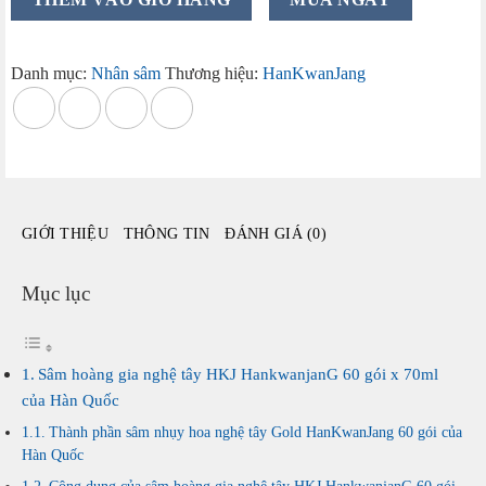
hoàng
gia
nghệ
Danh mục:
Nhân sâm
Thương hiệu:
HanKwanJang
tây
HKJ
HankwanjanG
60
gói
của
GIỚI THIỆU
THÔNG TIN
ĐÁNH GIÁ (0)
Hàn
Quốc
số
Mục lục
lượng
Sâm hoàng gia nghệ tây HKJ HankwanjanG 60 gói x 70ml
của Hàn Quốc
Thành phần sâm nhụy hoa nghệ tây Gold HanKwanJang 60 gói của
Hàn Quốc