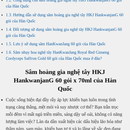
Công dụng của sâm hoàng gia nghệ tây HKJ HankwanjanG 60 gói
của Hàn Quốc
Hướng dẫn sử dụng sâm hoàng gia nghệ tây HKJ HankwanjanG 60
gói của Hàn Quốc
Đối tượng sử dụng sâm hoàng gia nghệ tây HKJ HankwanjanG 60
gói của Hàn Quốc
Lưu ý sử dụng sâm HanKwanJang 60 gói của Hàn Quốc
Sâm nhụy hoa nghệ tây HanKwanJang Royal Red Ginseng
Cordyceps Saffron Gold 60 gói của Hàn Quốc mua ở đâu?
Sâm hoàng gia nghệ tây HKJ
HankwanjanG 60 gói x 70ml của Hàn
Quốc
Cuộc sống hiện đại đầy rẫy áp lực khiến bạn luôn trong tình
trạng căng thẳng, mệt mỏi và suy nhược cơ thể? Bạn trằn trọc
mỗi đêm vì mất ngủ triền miên, sáng dậy uể oải, không có năng
lượng làm việc? Làn da dần xuất hiện các dấu hiệu lão hóa như
thâm nám, sạm màu, khiến bạn tự ti và lo lắng về sắc đẹp đang