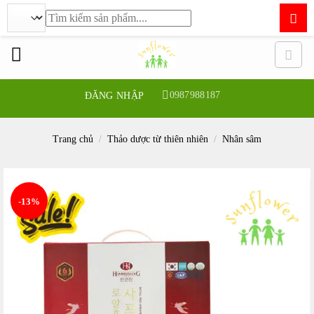
Tìm
kiếm:
Bỏ
qua
nội
dung
0987988187
ĐĂNG NHẬP
Trang chủ
/
Thảo dược từ thiên nhiên
/
Nhân sâm
-13%