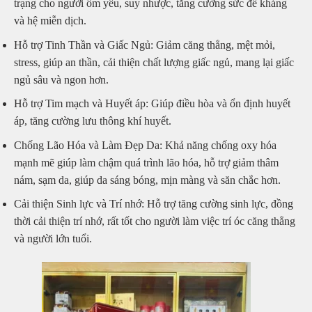
trạng cho người ốm yếu, suy nhược, tăng cường sức đề kháng
và hệ miễn dịch.
Hỗ trợ Tinh Thần và Giấc Ngủ: Giảm căng thẳng, mệt mỏi,
stress, giúp an thần, cải thiện chất lượng giấc ngủ, mang lại giấc
ngủ sâu và ngon hơn.
Hỗ trợ Tim mạch và Huyết áp: Giúp điều hòa và ổn định huyết
áp, tăng cường lưu thông khí huyết.
Chống Lão Hóa và Làm Đẹp Da: Khả năng chống oxy hóa
mạnh mẽ giúp làm chậm quá trình lão hóa, hỗ trợ giảm thâm
nám, sạm da, giúp da sáng bóng, mịn màng và săn chắc hơn.
Cải thiện Sinh lực và Trí nhớ: Hỗ trợ tăng cường sinh lực, đồng
thời cải thiện trí nhớ, rất tốt cho người làm việc trí óc căng thẳng
và người lớn tuổi.