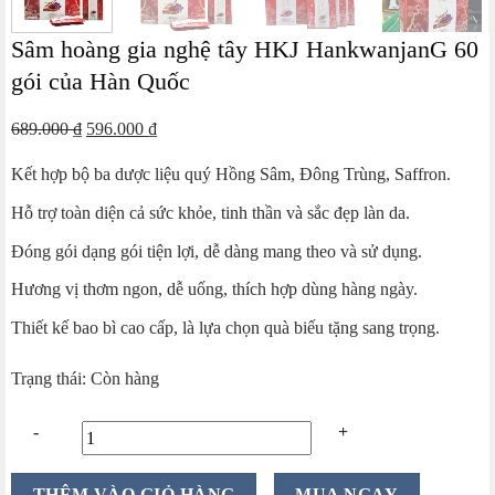
Sâm hoàng gia nghệ tây HKJ HankwanjanG 60
gói của Hàn Quốc
Giá
Giá
689.000
₫
596.000
₫
gốc
hiện
Kết hợp bộ ba dược liệu quý Hồng Sâm, Đông Trùng, Saffron.
là:
tại
689.000 ₫.
là:
Hỗ trợ toàn diện cả sức khỏe, tinh thần và sắc đẹp làn da.
596.000 ₫.
Đóng gói dạng gói tiện lợi, dễ dàng mang theo và sử dụng.
Hương vị thơm ngon, dễ uống, thích hợp dùng hàng ngày.
Thiết kế bao bì cao cấp, là lựa chọn quà biếu tặng sang trọng.
Trạng thái: Còn hàng
Sâm
THÊM VÀO GIỎ HÀNG
MUA NGAY