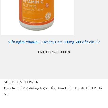
Viên ngậm Vitamin C Healthy Care 500mg 500 viên của Úc
Giá
Giá
660.000
₫
465.000
₫
gốc
hiện
là:
tại
660.000 ₫.
là:
465.000 ₫.
SHOP SUNFLOWER
Địa chỉ:
Số 298 đường Ngọc Hồi, Tam Hiệp, Thanh Trì, TP. Hà
Nội