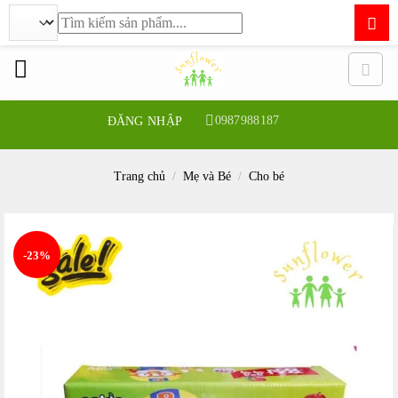
Tìm
kiếm:
Bỏ
qua
nội
dung
0987988187
ĐĂNG NHẬP
Trang chủ
/
Mẹ và Bé
/
Cho bé
-23%