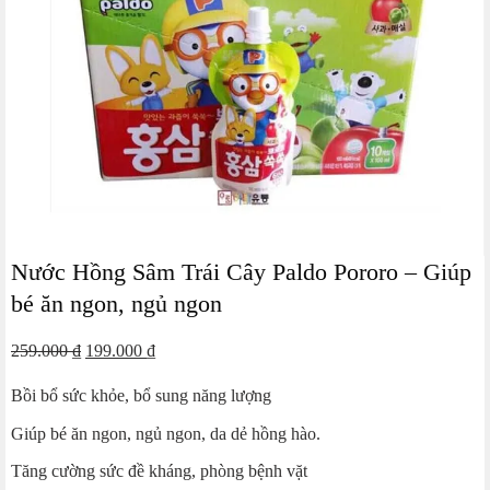
Nước Hồng Sâm Trái Cây Paldo Pororo – Giúp
bé ăn ngon, ngủ ngon
Giá
Giá
259.000
₫
199.000
₫
gốc
hiện
Bồi bổ sức khỏe, bổ sung năng lượng
là:
tại
259.000 ₫.
là:
Giúp bé ăn ngon, ngủ ngon, da dẻ hồng hào.
199.000 ₫.
Tăng cường sức đề kháng, phòng bệnh vặt