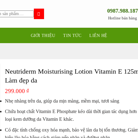
0987.988.187
Hotline bán hàng
GIỚI THIỆU
TIN TỨC
LIÊN HỆ
Neutriderm Moisturising Lotion Vitamin E 125m
Làm đẹp da
299.000
₫
Nhẹ nhàng trên da, giúp da mịn màng, mềm mại, tươi sáng
Chứa hoạt chất Vitamin E Phosphate kéo dài thời gian tác dụng hơn 
loại kem dưỡng da Vitamin E khác.
Có đặc tính chống oxy hóa mạnh, bảo vệ làn da bị tổn thương. Giả
hiệu lão hóa bằng cách giảm nếp nhăn và đường nhăn.