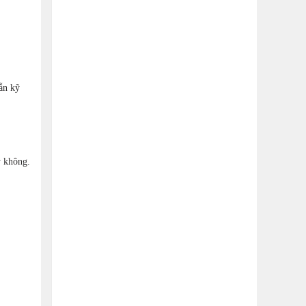
dẫn kỹ
y không.