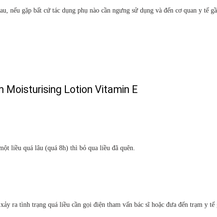
au, nếu gặp bất cứ tác dụng phụ nào cần ngưng sử dụng và đến cơ quan y tế gầ
rm Moisturising Lotion Vitamin E
ột liều quá lâu (quá 8h) thì bỏ qua liều đã quên.
y ra tình trạng quá liều cần gọi điện tham vấn bác sĩ hoặc đưa đến trạm y tế