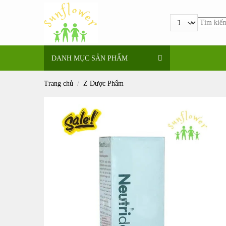
Bỏ
qua
Tìm
nội
kiếm:
dung
DANH MỤC SẢN PHẨM
Trang chủ
/
Z Dược Phẩm