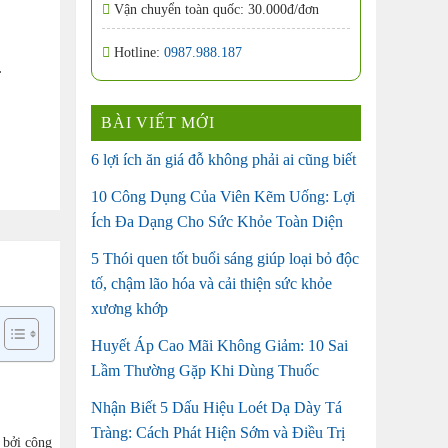
Vận chuyển toàn quốc: 30.000đ/đơn
Hotline:
0987.988.187
.
BÀI VIẾT MỚI
6 lợi ích ăn giá đỗ không phải ai cũng biết
10 Công Dụng Của Viên Kẽm Uống: Lợi
Ích Đa Dạng Cho Sức Khỏe Toàn Diện
5 Thói quen tốt buổi sáng giúp loại bỏ độc
tố, chậm lão hóa và cải thiện sức khỏe
xương khớp
Huyết Áp Cao Mãi Không Giảm: 10 Sai
Lầm Thường Gặp Khi Dùng Thuốc
Nhận Biết 5 Dấu Hiệu Loét Dạ Dày Tá
Tràng: Cách Phát Hiện Sớm và Điều Trị
 bởi công