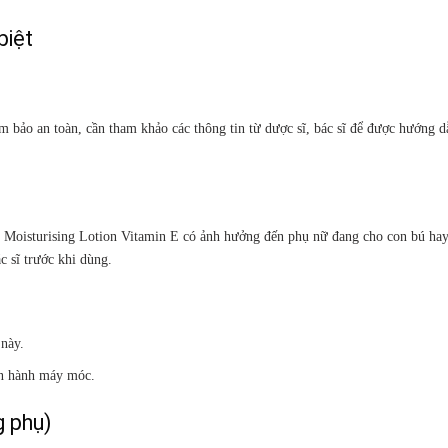
biệt
ảm bảo an toàn, cần tham khảo các thông tin từ dược sĩ, bác sĩ để được hướng 
rm Moisturising Lotion Vitamin E có ảnh hưởng đến phụ nữ đang cho con bú ha
 sĩ trước khi dùng.
này.
ận hành máy móc.
 phụ)