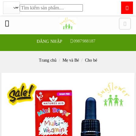
Tìm
kiếm:
Bỏ
qua
nội
dung
0987988187
ĐĂNG NHẬP
Trang chủ
/
Mẹ và Bé
/
Cho bé