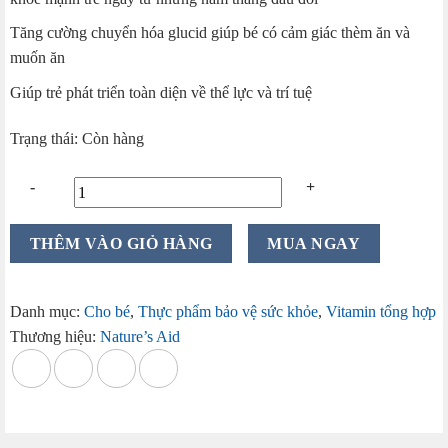
Tăng cường chuyển hóa glucid giúp bé có cảm giác thèm ăn và
muốn ăn
Giúp trẻ phát triển toàn diện về thể lực và trí tuệ
Trạng thái: Còn hàng
Multi
THÊM VÀO GIỎ HÀNG
MUA NGAY
Vitamin
Tổng
hợp
Danh mục:
Cho bé
,
Thực phẩm bảo vệ sức khỏe
,
Vitamin tổng hợp
Natures
Thương hiệu:
Nature’s Aid
Aid
50ml
dạng
giọt
của