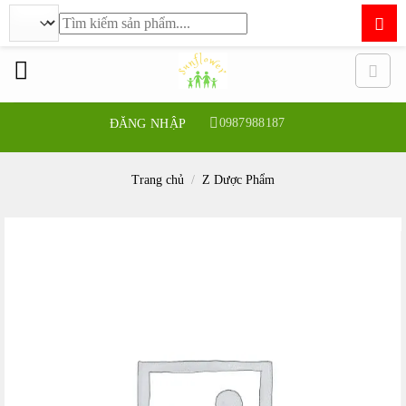
Tìm
kiếm:
Bỏ
qua
nội
dung
0987988187
ĐĂNG NHẬP
Trang chủ
/
Z Dược Phẩm