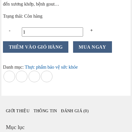
đến xương khớp, bệnh gout…
Trạng thái: Còn hàng
Miếng
THÊM VÀO GIỎ HÀNG
MUA NGAY
dán
thải
độc
Danh mục:
Thực phẩm bảo vệ sức khỏe
chân
Kenko
30
miếng
Nhật
Bản
GIỚI THIỆU
THÔNG TIN
ĐÁNH GIÁ (0)
số
lượng
Mục lục