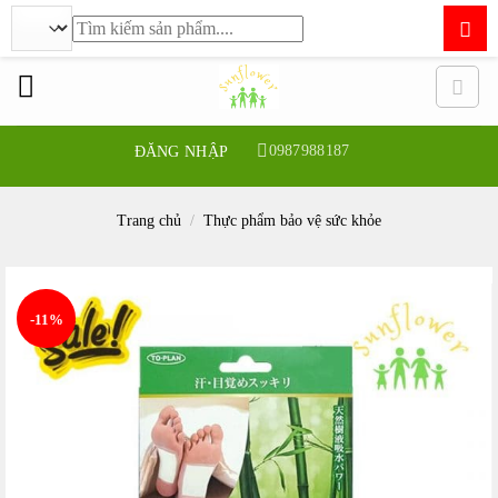
Tìm
kiếm:
Bỏ
qua
nội
dung
0987988187
ĐĂNG NHẬP
Trang chủ
/
Thực phẩm bảo vệ sức khỏe
-11%