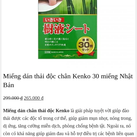
Miếng dán thải độc chân Kenko 30 miếng Nhật
Bản
Giá
Giá
299.000
₫
265.000
₫
gốc
hiện
Miếng dán chân thải độc Kenko
là giải pháp tuyệt vời giúp đào
là:
tại
thải được các độc tố trong cơ thể, giúp giảm mụn nhọt, nóng trong,
299.000 ₫.
là:
dị ứng, tăng cường miễn dịch, phòng chống bệnh tật. Ngoài ra, nó
265.000 ₫.
còn có khả năng giúp giảm đau và hỗ trợ điều trị các bệnh liên quan