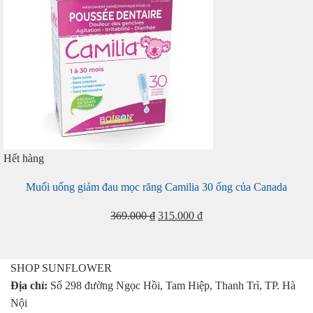
Hết hàng
Muối uống giảm đau mọc răng Camilia 30 ống của Canada
Giá
Giá
369.000
₫
315.000
₫
gốc
hiện
là:
tại
369.000 ₫.
là:
SHOP SUNFLOWER
315.000 ₫.
Địa chỉ:
Số 298 đường Ngọc Hồi, Tam Hiệp, Thanh Trì, TP. Hà
Nội