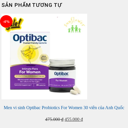
SẢN PHẨM TƯƠNG TỰ
-4%
Men vi sinh Optibac Probiotics For Women 30 viên của Anh Quốc
Giá
Giá
475.000
₫
455.000
₫
gốc
hiện