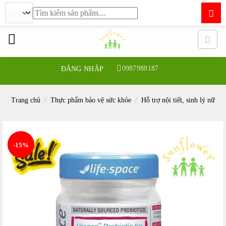
Tìm
kiếm:
Bỏ
qua
nội
dung
0987988187
ĐĂNG NHẬP
Trang chủ
/
Thực phẩm bảo vệ sức khỏe
/
Hỗ trợ nội tiết, sinh lý nữ
-15%