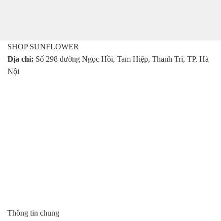
là:
tại
475.000 ₫.
là:
455.000 ₫.
SHOP SUNFLOWER
Địa chỉ:
Số 298 đường Ngọc Hồi, Tam Hiệp, Thanh Trì, TP. Hà
Nội
Thông tin chung