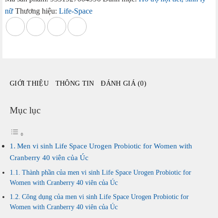
Space
nữ
Thương hiệu:
Life-Space
Urogen
Probiotic
for
Women
with
Cranberry
GIỚI THIỆU
THÔNG TIN
ĐÁNH GIÁ (0)
40
viên
của
Mục lục
Úc
số
lượng
Men vi sinh Life Space Urogen Probiotic for Women with
Cranberry 40 viên của Úc
Thành phần của men vi sinh Life Space Urogen Probiotic for
Women with Cranberry 40 viên của Úc
Công dụng của men vi sinh Life Space Urogen Probiotic for
Women with Cranberry 40 viên của Úc