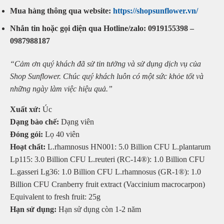
Mua hàng thông qua website:
https://shopsunflower.vn/
Nhắn tin hoặc gọi điện qua Hotline/zalo: 0919155398 –
0987988187
“Cảm ơn quý khách đã sử tin tưởng và sử dụng dịch vụ của
Shop Sunflower. Chúc quý khách luôn có một sức khỏe tốt và
những ngày làm việc hiệu quả.”
Xuất xứ:
Úc
Dạng bào chế:
Dạng viên
Đóng gói:
Lọ 40 viên
Hoạt chất:
L.rhamnosus HN001: 5.0 Billion CFU L.plantarum
Lp115: 3.0 Billion CFU L.reuteri (RC-14®): 1.0 Billion CFU
L.gasseri Lg36: 1.0 Billion CFU L.rhamnosus (GR-1®): 1.0
Billion CFU Cranberry fruit extract (Vaccinium macrocarpon)
Equivalent to fresh fruit: 25g
Hạn sử dụng:
Hạn sử dụng còn 1-2 năm