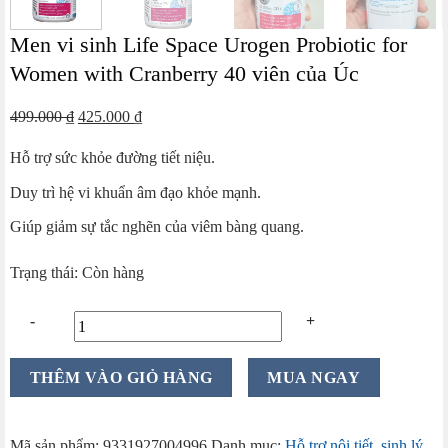
Men vi sinh Life Space Urogen Probiotic for
Women with Cranberry 40 viên của Úc
Giá
Giá
499.000
₫
425.000
₫
gốc
hiện
Hỗ trợ sức khỏe đường tiết niệu.
là:
tại
499.000 ₫.
là:
Duy trì hệ vi khuẩn âm đạo khỏe mạnh.
425.000 ₫.
Giúp giảm sự tắc nghẽn của viêm bàng quang.
Trạng thái: Còn hàng
Men
THÊM VÀO GIỎ HÀNG
MUA NGAY
vi
sinh
Life
Mã sản phẩm:
9331927004996
Danh mục:
Hỗ trợ nội tiết, sinh lý