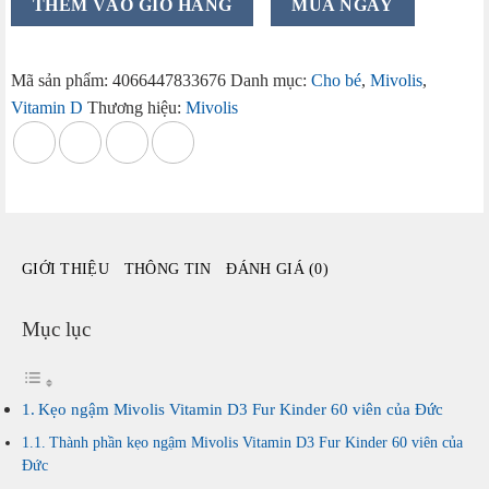
THÊM VÀO GIỎ HÀNG
MUA NGAY
ngậm
Mivolis
Vitamin
Mã sản phẩm:
4066447833676
Danh mục:
Cho bé
,
Mivolis
,
D3
Vitamin D
Thương hiệu:
Mivolis
Fur
Kinder
60
viên
của
Đức
GIỚI THIỆU
THÔNG TIN
ĐÁNH GIÁ (0)
số
lượng
Mục lục
Kẹo ngậm Mivolis Vitamin D3 Fur Kinder 60 viên của Đức
Thành phần kẹo ngậm Mivolis Vitamin D3 Fur Kinder 60 viên của
Đức