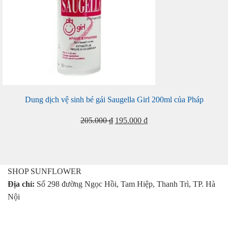
Dung dịch vệ sinh bé gái Saugella Girl 200ml của Pháp
Giá
Giá
205.000
₫
195.000
₫
gốc
hiện
là:
tại
205.000 ₫.
là:
195.000 ₫.
SHOP SUNFLOWER
Địa chỉ:
Số 298 đường Ngọc Hồi, Tam Hiệp, Thanh Trì, TP. Hà
Nội