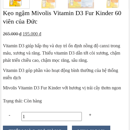
Kẹo ngậm Mivolis Vitamin D3 Fur Kinder 60
viên của Đức
Giá
Giá
265.000
₫
195.000
₫
gốc
hiện
Vitamin D3 giúp hấp thụ và duy trì ổn định nồng độ canxi trong
là:
tại
máu, xương và răng. Thiếu vitamin D3 dẫn tới còi xương, chậm
265.000 ₫.
là:
phát triển chiều cao, chậm mọc răng, sâu răng.
195.000 ₫.
Vitamin D3 góp phần vào hoạt động bình thường của hệ thống
miễn dịch
Mivolis Vitamin D3 Fur Kinder với hương vị trái cây thơm ngon
Trạng thái: Còn hàng
Kẹo