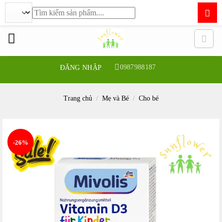
Tìm
kiếm:
Bỏ
qua
nội
dung
0987988187
ĐĂNG NHẬP
Trang chủ
/
Mẹ và Bé
/
Cho bé
-26%