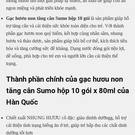
mong muốn tìm một giải pháp tự nhiên, an toàn để giúp con ăn
ngon miệng và phát triển khỏe mạnh.
Gạc hươu non tăng cân Sumo hộp 10 gói
là sản phẩm giúp hỗ
trợ tăng cân và cải thiện sức khỏe toàn diện cho trẻ. Với thành
phần gạc hươu non quý hiếm, kết hợp cùng nhân sâm, nhung
hươu và thảo dược, sản phẩm giúp bồi bổ cơ thể, kích thích tiêu
hóa và tăng cường sức đề kháng. Dạng nước đóng gói tiện lợi,
dễ uống, phù hợp cho trẻ em và người lớn cần cải thiện thể
trạng.
Thành phần chính của gạc hươu non
tăng cân Sumo hộp 10 gói x 80ml của
Hàn Quốc
Chiết xuất NHUNG HƯƠU cô đặc: giàu dinhh dưỡngg, hỗ trợ
cải thiện tình trạng biếng ăn ở trẻ, giúp trẻ hấp thu các chất dinh
dưỡng tốt hơn