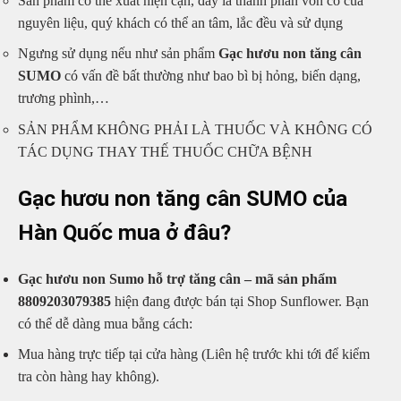
Sản phẩm có thể xuất hiện cặn, đây là thành phần vốn có của
nguyên liệu, quý khách có thể an tâm, lắc đều và sử dụng
Ngưng sử dụng nếu như sản phẩm
Gạc hươu non tăng cân
SUMO
có vấn đề bất thường như bao bì bị hỏng, biến dạng,
trương phình,…
SẢN PHẨM KHÔNG PHẢI LÀ THUỐC VÀ KHÔNG CÓ
TÁC DỤNG THAY THẾ THUỐC CHỮA BỆNH
Gạc hươu non tăng cân SUMO của
Hàn Quốc mua ở đâu?
Gạc hươu non Sumo hỗ trợ tăng cân – mã sản phẩm
8809203079385
hiện đang được bán tại Shop Sunflower. Bạn
có thể dễ dàng mua bằng cách:
Mua hàng trực tiếp tại cửa hàng (Liên hệ trước khi tới để kiểm
tra còn hàng hay không).