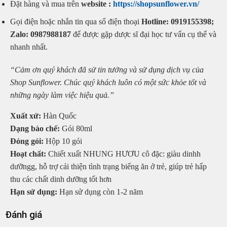
Đặt hàng và mua trên
website :
https://shopsunflower.vn/
Gọi điện hoặc nhắn tin qua số điện thoại
Hotline: 0919155398;
Zalo: 0987988187
để được gặp dược sĩ đại học tư vấn cụ thể và
nhanh nhất.
“Cảm ơn quý khách đã sử tin tưởng và sử dụng dịch vụ của
Shop Sunflower. Chúc quý khách luôn có một sức khỏe tốt và
những ngày làm việc hiệu quả.”
Xuất xứ:
Hàn Quốc
Dạng bào chế:
Gói 80ml
Đóng gói:
Hộp 10 gói
Hoạt chất:
Chiết xuất NHUNG HƯƠU cô đặc: giàu dinhh
dưỡngg, hỗ trợ cải thiện tình trạng biếng ăn ở trẻ, giúp trẻ hấp
thu các chất dinh dưỡng tốt hơn
Hạn sử dụng:
Hạn sử dụng còn 1-2 năm
Đánh giá