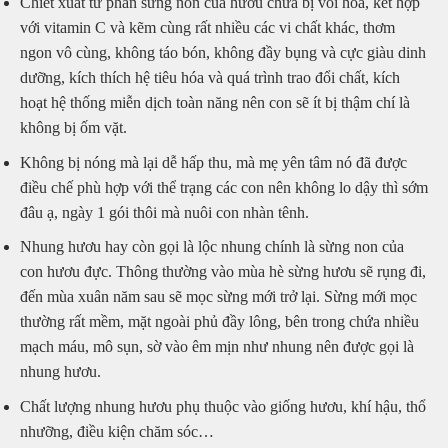
Chiết xuất từ phần sừng non của hươu chưa bị vôi hóa, kết hợp
với vitamin C và kẽm cùng rất nhiều các vi chất khác, thơm
ngon vô cùng, không táo bón, không đầy bụng và cực giàu dinh
dưỡng, kích thích hệ tiêu hóa và quá trình trao đổi chất, kích
hoạt hệ thống miễn dịch toàn năng nên con sẽ ít bị thậm chí là
không bị ốm vặt.
Không bị nóng mà lại dễ hấp thu, mà mẹ yên tâm nó đã được
điều chế phù hợp với thể trạng các con nên không lo dậy thì sớm
đâu ạ, ngày 1 gói thôi mà nuôi con nhàn tênh.
Nhung hươu hay còn gọi là lộc nhung chính là sừng non của
con hươu đực. Thông thường vào mùa hè sừng hươu sẽ rụng đi,
đến mùa xuân năm sau sẽ mọc sừng mới trở lại. Sừng mới mọc
thường rất mềm, mặt ngoài phủ đầy lông, bên trong chứa nhiều
mạch máu, mô sụn, sờ vào êm mịn như nhung nên được gọi là
nhung hươu.
Chất lượng nhung hươu phụ thuộc vào giống hươu, khí hậu, thổ
nhưỡng, điều kiện chăm sóc…