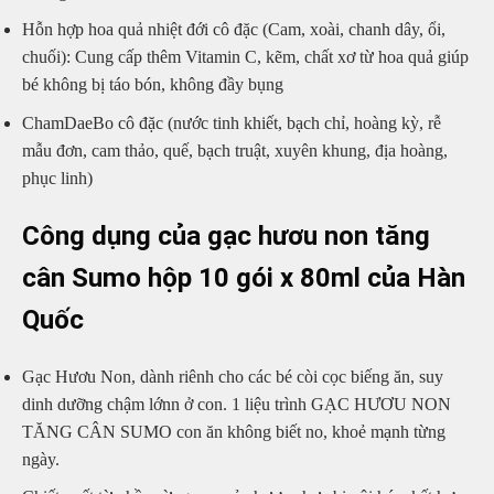
Hỗn hợp hoa quả nhiệt đới cô đặc (Cam, xoài, chanh dây, ổi,
chuối): Cung cấp thêm Vitamin C, kẽm, chất xơ từ hoa quả giúp
bé không bị táo bón, không đầy bụng
ChamDaeBo cô đặc (nước tinh khiết, bạch chỉ, hoàng kỳ, rễ
mẫu đơn, cam thảo, quế, bạch truật, xuyên khung, địa hoàng,
phục linh)
Công dụng của gạc hươu non tăng
cân Sumo hộp 10 gói x 80ml của Hàn
Quốc
Gạc Hươu Non, dành riênh cho các bé còi cọc biếng ăn, suy
dinh dưỡng chậm lớnn ở con. 1 liệu trình GẠC HƯƠU NON
TĂNG CÂN SUMO con ăn không biết no, khoẻ mạnh từng
ngày.