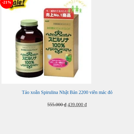
-21%
Tảo xoắn Spirulina Nhật Bản 2200 viên mác đỏ
Giá
Giá
555.000
₫
439.000
₫
gốc
hiện
là:
tại
555.000 ₫.
là: