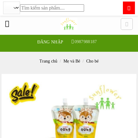
Tìm
kiếm:
Bỏ
qua
nội
dung
0987988187
ĐĂNG NHẬP
Trang chủ
/
Mẹ và Bé
/
Cho bé