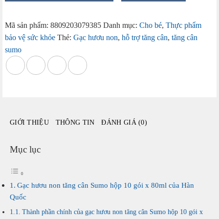
non
tăng
Mã sản phẩm:
8809203079385
Danh mục:
Cho bé
,
Thực phẩm
cân
bảo vệ sức khỏe
Thẻ:
Gạc hươu non
,
hỗ trợ tăng cân
,
tăng cân
Sumo
sumo
hộp
10
gói
x
80
của
GIỚI THIỆU
THÔNG TIN
ĐÁNH GIÁ (0)
Hàn
Quốc
số
Mục lục
lượng
Gạc hươu non tăng cân Sumo hộp 10 gói x 80ml của Hàn
Quốc
Thành phần chính của gạc hươu non tăng cân Sumo hộp 10 gói x