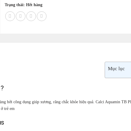
Trạng thái: Hết hàng
Mục lục
ì?
dùng bởi công dụng giúp xương, răng chắc khỏe hiệu quả. Calci Aquamin TB P
 ở trẻ em
us