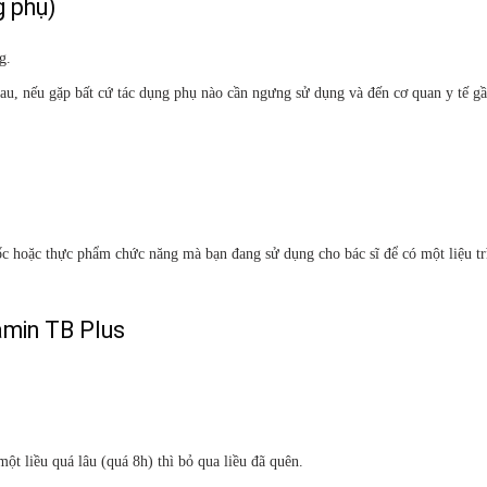
 phụ)
g.
au, nếu gặp bất cứ tác dụng phụ nào cần ngưng sử dụng và đến cơ quan y tế gầ
ốc hoặc thực phẩm chức năng mà bạn đang sử dụng cho bác sĩ để có một liệu tr
uamin TB Plus
ột liều quá lâu (quá 8h) thì bỏ qua liều đã quên.