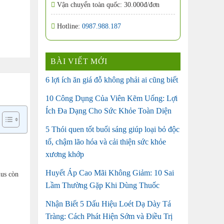
Vận chuyển toàn quốc: 30.000đ/đơn
Hotline:
0987.988.187
BÀI VIẾT MỚI
6 lợi ích ăn giá đỗ không phải ai cũng biết
10 Công Dụng Của Viên Kẽm Uống: Lợi
Ích Đa Dạng Cho Sức Khỏe Toàn Diện
5 Thói quen tốt buổi sáng giúp loại bỏ độc
tố, chậm lão hóa và cải thiện sức khỏe
xương khớp
Huyết Áp Cao Mãi Không Giảm: 10 Sai
lus còn
Lầm Thường Gặp Khi Dùng Thuốc
Nhận Biết 5 Dấu Hiệu Loét Dạ Dày Tá
Tràng: Cách Phát Hiện Sớm và Điều Trị