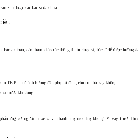
ản xuất hoặc các bác sĩ đã đề ra.
biệt
ảm bảo an toàn, cần tham khảo các thông tin từ dược sĩ, bác sĩ để được hướng 
uamin TB Plus có ảnh hưởng đến phụ nữ đang cho con bú hay không.
 sĩ trước khi dùng.
phản ứng với người lái xe và vận hành máy móc hay không. Vì vậy, trước khi