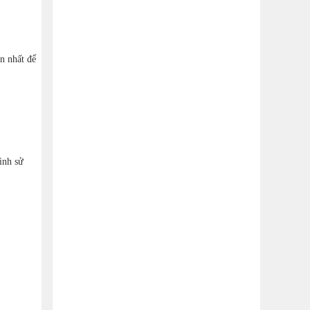
n nhất để
ình sử