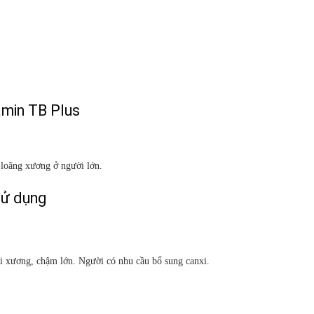
amin TB Plus
, loãng xương ở người lớn.
sử dụng
còi xương, chậm lớn. Người có nhu cầu bổ sung canxi.