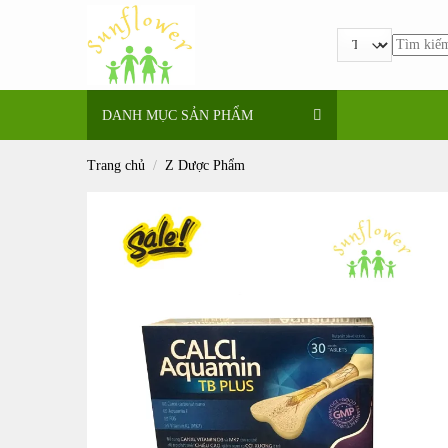
Bỏ
qua
Tìm
nội
kiếm:
dung
DANH MỤC SẢN PHẨM
Trang chủ
/
Z Dược Phẩm