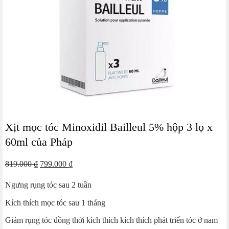
Xịt mọc tóc Minoxidil Bailleul 5% hộp 3 lọ x
60ml của Pháp
Giá
Giá
819.000
₫
799.000
₫
gốc
hiện
Ngưng rụng tóc sau 2 tuần
là:
tại
819.000 ₫.
là:
Kích thích mọc tóc sau 1 tháng
799.000 ₫.
Giảm rụng tóc đồng thời kích thích kích thích phát triển tóc ở nam