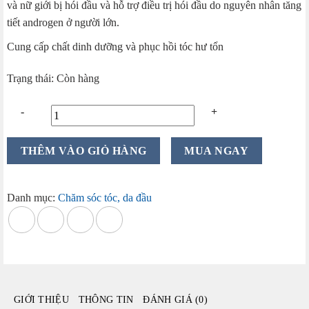
và nữ giới bị hói đầu và hỗ trợ điều trị hói đầu do nguyên nhân tăng
tiết androgen ở người lớn.
Cung cấp chất dinh dưỡng và phục hồi tóc hư tổn
Trạng thái: Còn hàng
Xịt
THÊM VÀO GIỎ HÀNG
MUA NGAY
mọc
tóc
Minoxidil
Danh mục:
Chăm sóc tóc, da đầu
Bailleul
5%
hộp
3
lọ
x
GIỚI THIỆU
THÔNG TIN
ĐÁNH GIÁ (0)
60ml