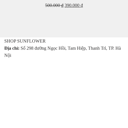
Giá
Giá
500.000
₫
390.000
₫
gốc
hiện
là:
tại
500.000 ₫.
là:
390.000 ₫.
SHOP SUNFLOWER
Địa chỉ:
Số 298 đường Ngọc Hồi, Tam Hiệp, Thanh Trì, TP. Hà
Nội