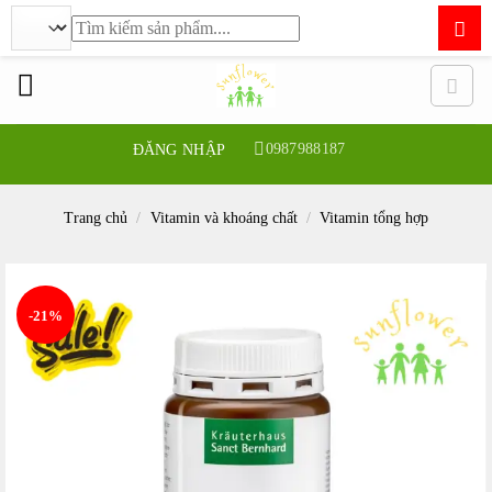
Tìm
kiếm:
Bỏ
qua
nội
dung
0987988187
ĐĂNG NHẬP
Trang chủ
/
Vitamin và khoáng chất
/
Vitamin tổng hợp
-21%