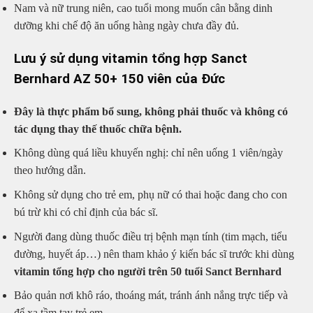
Nam và nữ trung niên, cao tuổi mong muốn cân bằng dinh
dưỡng khi chế độ ăn uống hàng ngày chưa đầy đủ.
Lưu ý sử dụng vitamin tổng hợp Sanct
Bernhard AZ 50+ 150 viên của Đức
Đây là thực phẩm bổ sung, không phải thuốc và không có
tác dụng thay thế thuốc chữa bệnh.
Không dùng quá liều khuyến nghị: chỉ nên uống 1 viên/ngày
theo hướng dẫn.
Không sử dụng cho trẻ em, phụ nữ có thai hoặc đang cho con
bú trừ khi có chỉ định của bác sĩ.
Người đang dùng thuốc điều trị bệnh mạn tính (tim mạch, tiểu
đường, huyết áp…) nên tham khảo ý kiến bác sĩ trước khi dùng
vitamin tổng hợp cho người trên 50 tuổi Sanct Bernhard
Bảo quản nơi khô ráo, thoáng mát, tránh ánh nắng trực tiếp và
để xa tầm tay trẻ em.