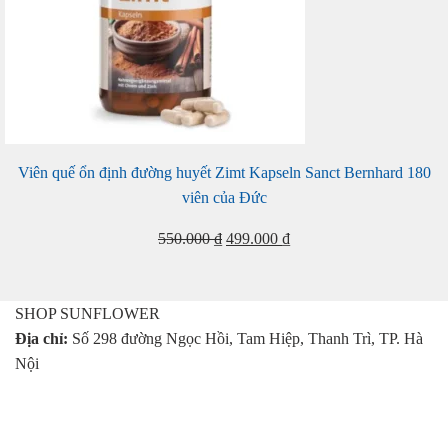
Viên quế ổn định đường huyết Zimt Kapseln Sanct Bernhard 180
viên của Đức
Giá
Giá
550.000
₫
499.000
₫
gốc
hiện
là:
tại
550.000 ₫.
là:
SHOP SUNFLOWER
499.000 ₫.
Địa chỉ:
Số 298 đường Ngọc Hồi, Tam Hiệp, Thanh Trì, TP. Hà
Nội