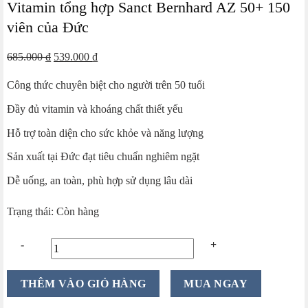
Vitamin tổng hợp Sanct Bernhard AZ 50+ 150
viên của Đức
Giá
Giá
685.000
₫
539.000
₫
gốc
hiện
Công thức chuyên biệt cho người trên 50 tuổi
là:
tại
685.000 ₫.
là:
Đầy đủ vitamin và khoáng chất thiết yếu
539.000 ₫.
Hỗ trợ toàn diện cho sức khỏe và năng lượng
Sản xuất tại Đức đạt tiêu chuẩn nghiêm ngặt
Dễ uống, an toàn, phù hợp sử dụng lâu dài
Trạng thái: Còn hàng
Vitamin
THÊM VÀO GIỎ HÀNG
MUA NGAY
tổng