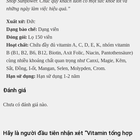
Shop Sunflower. Chúc quý khách luôn có một sức khỏe tốt và
những ngày làm việc hiệu quả.”
Xuất xứ:
Đức
Dạng bào chế:
Dạng viên
Đóng gói:
Lọ 150 viên
Hoạt chất:
Chứa đầy đủ vitamin A, C, D, E, K, nhóm vitamin
B (B1, B2, B6, B12, Biotin, Axit Folic, Niacin, Pantothensäure)
cùng nhiều khoáng chất quan trọng như Canxi, Magie, Kẽm,
Sắt, Đồng, I-ốt, Mangan, Selen, Molypden, Crom.
Hạn sử dụng:
Hạn sử dụng 1-2 năm
Đánh giá
Chưa có đánh giá nào.
Hãy là người đầu tiên nhận xét “Vitamin tổng hợp