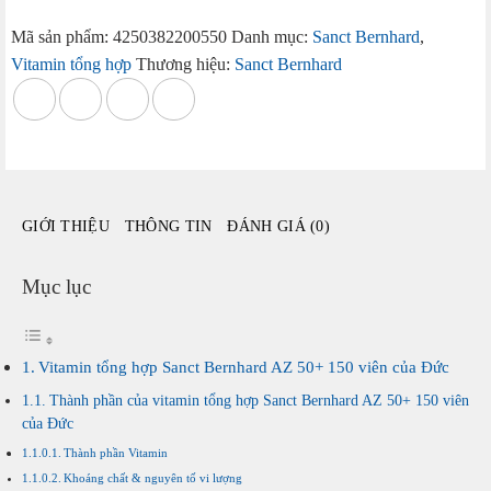
hợp
Sanct
Mã sản phẩm:
4250382200550
Danh mục:
Sanct Bernhard
,
Bernhard
Vitamin tổng hợp
Thương hiệu:
Sanct Bernhard
AZ
50+
150
viên
của
Đức
GIỚI THIỆU
THÔNG TIN
ĐÁNH GIÁ (0)
số
lượng
Mục lục
Vitamin tổng hợp Sanct Bernhard AZ 50+ 150 viên của Đức
Thành phần của vitamin tổng hợp Sanct Bernhard AZ 50+ 150 viên
của Đức
Thành phần Vitamin
Khoáng chất & nguyên tố vi lượng