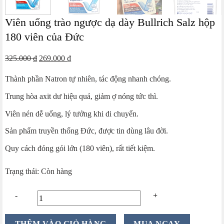
Viên uống trào ngược dạ dày Bullrich Salz hộp
180 viên của Đức
Giá
Giá
325.000
₫
269.000
₫
gốc
hiện
Thành phần Natron tự nhiên, tác động nhanh chóng.
là:
tại
325.000 ₫.
là:
Trung hòa axit dư hiệu quả, giảm ợ nóng tức thì.
269.000 ₫.
Viên nén dễ uống, lý tưởng khi di chuyển.
Sản phẩm truyền thống Đức, được tin dùng lâu đời.
Quy cách đóng gói lớn (180 viên), rất tiết kiệm.
Trạng thái: Còn hàng
Viên
THÊM VÀO GIỎ HÀNG
MUA NGAY