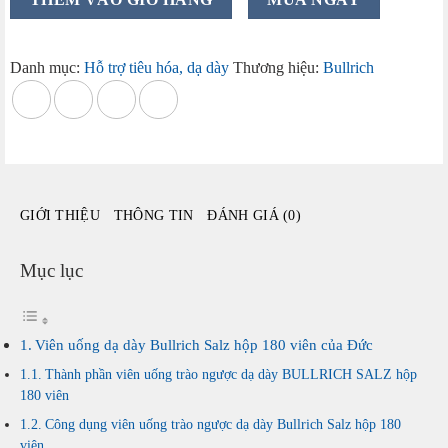
uống
trào
ngược
Danh mục:
Hỗ trợ tiêu hóa, dạ dày
Thương hiệu:
Bullrich
dạ
dày
Bullrich
Salz
hộp
180
GIỚI THIỆU
THÔNG TIN
ĐÁNH GIÁ (0)
viên
của
Đức
Mục lục
số
lượng
Viên uống dạ dày Bullrich Salz hộp 180 viên của Đức
Thành phần viên uống trào ngược dạ dày BULLRICH SALZ hộp
180 viên
Công dụng viên uống trào ngược dạ dày Bullrich Salz hộp 180
viên