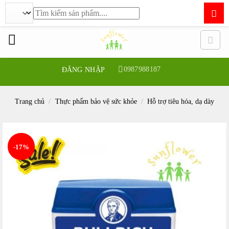
Tìm
kiếm:
Bỏ
qua
nội
dung
0987988187
ĐĂNG NHẬP
Trang chủ
/
Thực phẩm bảo vệ sức khỏe
/
Hỗ trợ tiêu hóa, dạ dày
-17%